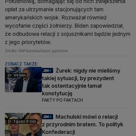
Południową, domagając się od nich zwiększenia
opłat za utrzymanie stacjonujących tam
amerykańskich wojsk. Rozważał również
wycofanie części żołnierzy. Biden zapowiedział,
że odbudowa relacji z sojusznikami będzie jednym
z jego priorytetów.
Źródło: PAP
Autorka/Autor: pp\mtom
ZOBACZ TAKŻE:
Żurek: nigdy nie mieliśmy
44 min
takiej sytuacji, by prezydent
tak ostentacyjnie łamał
konstytucję
FAKTY PO FAKTACH
Machulski mówi o relacji
1 godz 6 min
z przyrodnim bratem. To polityk
Konfederacji