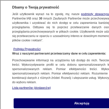
Dbamy o Twoją prywatność
Jeśli użytkownik wyrazi na to zgodę, my, nasze
podmioty stowarzys
Partnerów IAB oraz
30
innych Zaufanych Partnerów może przechowywa
użytkownika i uzyskiwać do nich dostęp w celu zapewnienia bardzi
przeglądania. Odbywa się to poprzez przetwarzanie danych os
przeglądania przechowywanych w plikach cookie. Użytkownik może udzie
ŚWIAT
się przetwarzaniu w oparciu o uzasadniony interes w dowolnym momencie
plików cookie i reklam”.
Yoshi i Joe zademonstrowali "bliskość
Polityka Prywatności
w relacjach dwustronnych ich krajów"
Wraz z naszymi partnerami przetwarzamy dane w celu zapewnienia:
Przechowywanie informacji na urządzeniu lub dostęp do nich. Tworzeni
28.01.2021, 14:58
treści. Wykorzystywanie profili w celu doboru spersonalizowanych tr
spersonalizowanych reklam. Pomiar efektywności treści. Wyko
spersonalizowanych reklam. Pomiar efektywności reklam. Rozumienie o
Udostępnij
kombinacji danych z różnych źródeł. Rozwój i ulepszanie usług. Wykor
do wyboru reklam.
W czwartek doszło do pierwszej rozmowy
Lista partnerów (dostawców)
telefonicznej prezydenta USA Joe Bidena z
premierem Japonii Yoshihide Sugą. Amerykański
przywódca z zapewnił szefa japońskiego rządu
Akceptuję
o "niezachwianym zobowiązaniu" do obrony jego