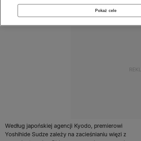
kraju. Politycy uzgodnili, że będą mówić do siebie
Pokaż cele
po imieniu.
Według japońskiej agencji Kyodo, premierowi
Yoshihide Sudze zależy na zacieśnianiu więzi z