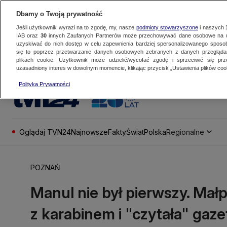
Dbamy o Twoją prywatność
Jeśli użytkownik wyrazi na to zgodę, my, nasze
podmioty stowarzyszone
i naszych
IAB oraz
30
innych Zaufanych Partnerów może przechowywać dane osobowe na ur
uzyskiwać do nich dostęp w celu zapewnienia bardziej spersonalizowanego sposo
się to poprzez przetwarzanie danych osobowych zebranych z danych przegląd
plikach cookie. Użytkownik może udzielić/wycofać zgodę i sprzeciwić się pr
uzasadniony interes w dowolnym momencie, klikając przycisk „Ustawienia plików cook
Polityka Prywatności
Oglądaj TVN24
Najnowsze
Fakty
Świat
Polska
Regionalne
POZNAŃ
Manul nie był pierwszy. Małpa
z karabinem i "czytała" gaze