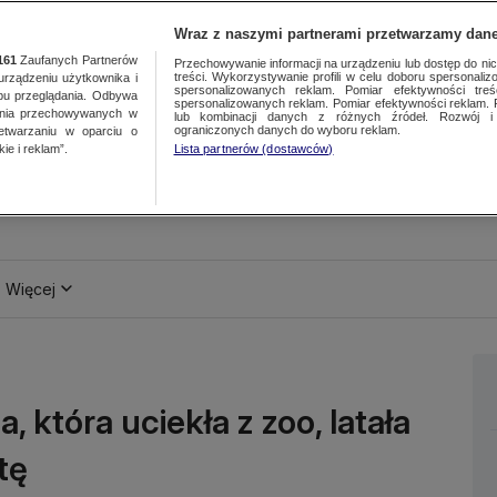
Wraz z naszymi partnerami przetwarzamy dane
161
Zaufanych Partnerów
Przechowywanie informacji na urządzeniu lub dostęp do nich.
treści. Wykorzystywanie profili w celu doboru spersonalizo
ządzeniu użytkownika i
spersonalizowanych reklam. Pomiar efektywności treś
bu przeglądania. Odbywa
spersonalizowanych reklam. Pomiar efektywności reklam. 
ania przechowywanych w
lub kombinacji danych z różnych źródeł. Rozwój i 
ograniczonych danych do wyboru reklam.
zetwarzaniu w oparciu o
ie i reklam”.
Lista partnerów (dostawców)
Więcej
, która uciekła z zoo, latała
tę