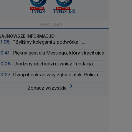
NA ŻYWO
NA ŻYWO
TVN24
TVN24 BiS
NAJNOWSZE INFORMACJE:
11:05
"Byliśmy kolegami z podwórka".
Wojewódzki wspomina Andrzeja Morozowskiego
10:41
Piękny gest dla Messiego, który stracił ojca
10:28
Urodziny obchodzi również Fundacja
TVN. Pomogła dziesiątkom tysięcy dzieci
10:27
Dwaj obcokrajowcy zgłosili atak. Policja
zatrzymała także ich
Zobacz wszystkie