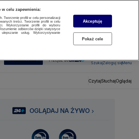
 w celu zapewnienia:
 Tworzenie profili w celu personalizacji
Akceptuję
wanych treści. Tworzenie profili w celu
ci. Wykorzystanie profili do wyboru
Rozumienie odbiorców dzięki statystyce
ulepszanie usług. Wykorzystywanie
Pokaż cele
SUBSKRYBUJ
Przejdź do
Szukaj
Zaloguj się
Menu
Czytaj
Słuchaj
Oglądaj
OGLĄDAJ NA ŻYWO