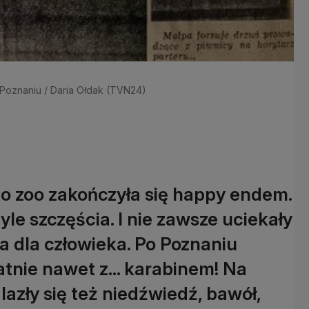
w Poznaniu / Daria Ołdak (TVN24)
o zoo zakończyła się happy endem.
yle szczęścia. I nie zawsze uciekały
ia dla człowieka. Po Poznaniu
tatnie nawet z... karabinem! Na
lazły się też niedźwiedź, bawół,