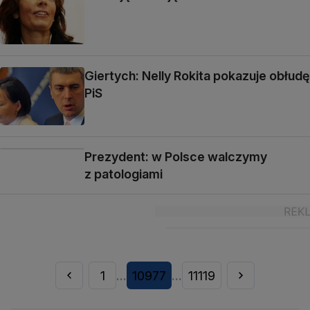
Giertych: Nelly Rokita pokazuje obłudę
PiS
Prezydent: w Polsce walczymy
z patologiami
1
10977
11119
...
...