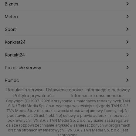
Biznes
Podcasty
Kryptowaluty
Fakty po Faktach
Krzysztof Bosak
Krzysztof Hetman
Warszawa
Biznes
Lasy Państwowe
Lech Wałęsa
Lewica
Meteo
Artykuły
Fakty o Świecie
Łódź
Najnowsze
Meteo
Lotnisko Chopina
Lotto
Maciej Wąsik
Marcin Przydacz
Marcin Kierwiński
Marian Banaś
Sport
Newslettery
Ludzie Faktów
Katowice
Notowania
Pogoda godzinowa
Sport
Mariusz Błaszczak
Mariusz Kamiński
Mark Zuckerberg
Mateusz Morawiecki
Zdrowie
Kraków
Pieniądze
Pogoda długoterminowa
Piłka Nożna
Konkret24
Michał Kamiński
Technologia
Poznań
Nieruchomości
Pogoda na jutro
Ministerstwo Aktywów Państwowych
Tenis
Najnowsze
Kontakt24
Ministerstwo Edukacji i Nauki
Kultura i styl
Trójmiasto
Rynki
Pogoda na weekend
Kolarstwo
Polska
Najnowsze
Pozostałe serwisy
Ministerstwo Infrastruktury
Ministerstwo Kultury
Ministerstwo Obrony Narodowej
Ciekawostki
Wrocław
Dla firm
Najnowsze
Skoki Narciarskie
Świat
Gorące Tematy
TVN
Pomoc
Ministerstwo Rolnictwa
Regulamin serwisu
Quizy
Ustawienia cookie
Informacje o nadawcy
Ministerstwo Rozwoju i Technologii
Kielce
Handel
Polska
Sporty zimowe
Polityka
Wyślij zgłoszenie
Dzień Dobry TVN
Centrum pomocy
Polityka prywatności
Informacje konsumenckie
Ministerstwo Sportu i Turystyki
Copyright (C) 1997-2026 Korzystanie z materiałów redakcyjnych TVN
Tematy
Kujawsko-pomorskie
Ze świata
Prognoza
Lekkoatletyka
Zdrowie
Uwaga TVN
Ministerstwo Cyfryzacji
Test zgodności
S.A. / TVN Media Sp. z o.o. wymaga wcześniejszej zgody TVN S.A./
TVN Media Sp. z o.o. oraz zawarcia stosownej umowy licencyjnej. Na
Ministerstwo Edukacji Narodowej
Lublin
podstawie art. 25 ust. 1 pkt. 1 b) ustawy o prawie autorskim i prawach
Tech
Świat
Siatkówka
Tech
HGTV
Oglądaj na TV
Ministerstwo Finansów
pokrewnych TVN S.A. / TVN Media Sp. z o.o. wyraźnie zastrzega, że
dalsze rozpowszechnianie artykułów zamieszczonych w programach
Ministerstwo Klimatu i Środowiska
Lubuskie
Moto
Nauka
F1
Nauka
TVN Turbo
Zrealizuj voucher
oraz na stronach internetowych TVN S.A. / TVN Media Sp. z o.o. jest
Ministerstwo Nauki i Szkolnictwa Wyższego
zabronione.