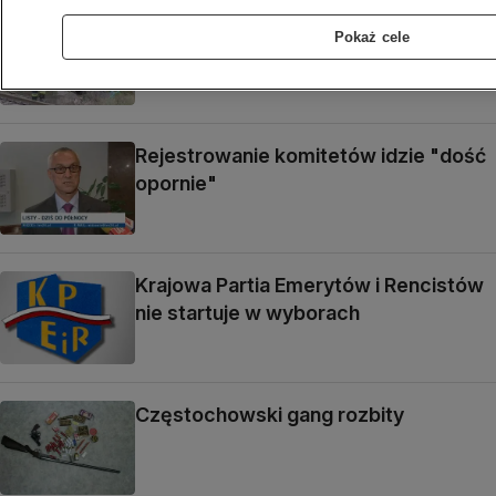
Żołnierz wjechał pod pociąg
Pokaż cele
Rejestrowanie komitetów idzie "dość
opornie"
Krajowa Partia Emerytów i Rencistów
nie startuje w wyborach
Częstochowski gang rozbity