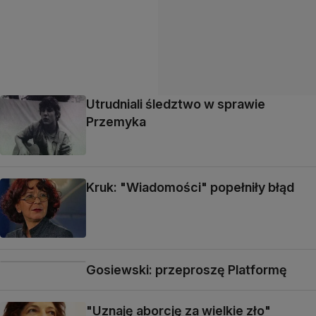
Utrudniali śledztwo w sprawie
Przemyka
Kruk: "Wiadomości" popełniły błąd
Gosiewski: przeproszę Platformę
"Uznaję aborcję za wielkie zło"