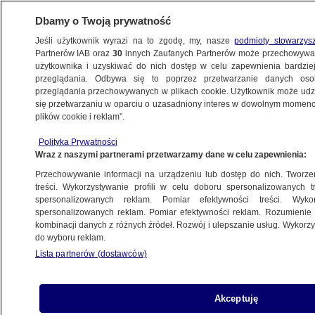
Dbamy o Twoją prywatność
Jeśli użytkownik wyrazi na to zgodę, my, nasze
podmioty stowarzys
Partnerów IAB oraz
30
innych Zaufanych Partnerów może przechowywa
użytkownika i uzyskiwać do nich dostęp w celu zapewnienia bardzi
przeglądania. Odbywa się to poprzez przetwarzanie danych os
przeglądania przechowywanych w plikach cookie. Użytkownik może udzie
POLSKA
się przetwarzaniu w oparciu o uzasadniony interes w dowolnym momencie
plików cookie i reklam”.
NAJNOWSZE INFORMACJE
Polityka Prywatności
Wraz z naszymi partnerami przetwarzamy dane w celu zapewnienia:
IPN bierze informacje o Gomułce...
Przechowywanie informacji na urządzeniu lub dostęp do nich. Tworzeni
z Wikipedii
treści. Wykorzystywanie profili w celu doboru spersonalizowanych tr
spersonalizowanych reklam. Pomiar efektywności treści. Wyko
spersonalizowanych reklam. Pomiar efektywności reklam. Rozumienie o
kombinacji danych z różnych źródeł. Rozwój i ulepszanie usług. Wykor
do wyboru reklam.
Fotyga: Będę negocjować z OBWE
Lista partnerów (dostawców)
Akceptuję