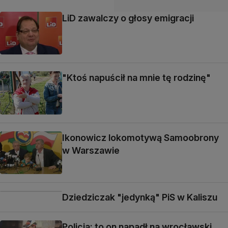
LiD zawalczy o głosy emigracji
"Ktoś napuścił na mnie tę rodzinę"
Ikonowicz lokomotywą Samoobrony
w Warszawie
Dziedziczak "jedynką" PiS w Kaliszu
Policja: to on napadł na wrocławski