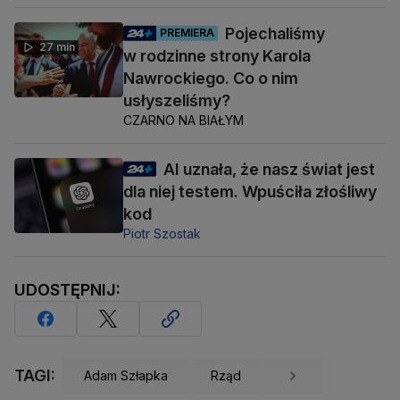
Pojechaliśmy
PREMIERA
27 min
w rodzinne strony Karola
Nawrockiego. Co o nim
usłyszeliśmy?
CZARNO NA BIAŁYM
AI uznała, że nasz świat jest
dla niej testem. Wpuściła złośliwy
kod
Piotr Szostak
UDOSTĘPNIJ:
TAGI:
Adam Szłapka
Rząd