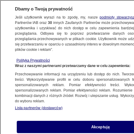
Dbamy o Twoją prywatność
Jeśli użytkownik wyrazi na to zgodę, my, nasze
podmioty stowarzys
Partnerów IAB oraz
30
innych Zaufanych Partnerów może przechowywa
użytkownika i uzyskiwać do nich dostęp w celu zapewnienia bardzi
przeglądania. Odbywa się to poprzez przetwarzanie danych os
przeglądania przechowywanych w plikach cookie. Użytkownik może udzie
POLSKA
się przetwarzaniu w oparciu o uzasadniony interes w dowolnym momencie
plików cookie i reklam”.
Rząd z prezydentem "z jednolitym
Polityka Prywatności
przekazem". "To bardzo wzmacnia naszą
Wraz z naszymi partnerami przetwarzamy dane w celu zapewnienia:
pozycję"
Przechowywanie informacji na urządzeniu lub dostęp do nich. Tworzeni
treści. Wykorzystywanie profili w celu doboru spersonalizowanych tr
24.09.2025, 20:11
spersonalizowanych reklam. Pomiar efektywności treści. Wyko
spersonalizowanych reklam. Pomiar efektywności reklam. Rozumienie o
kombinacji danych z różnych źródeł. Rozwój i ulepszanie usług. Wykor
Posłuchaj artykułu
do wyboru reklam.
Czyta lektor AI
Lista partnerów (dostawców)
Akceptuję