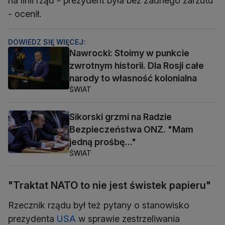
na linii rząd - prezydent była bez żadnego zarzutu
- ocenił.
DOWIEDZ SIĘ WIĘCEJ:
Nawrocki: Stoimy w punkcie
zwrotnym historii. Dla Rosji całe
narody to własność kolonialna
ŚWIAT
Sikorski grzmi na Radzie
Bezpieczeństwa ONZ. "Mam
jedną prośbę..."
ŚWIAT
"Traktat NATO to nie jest świstek papieru"
Rzecznik rządu był też pytany o stanowisko
prezydenta
USA
w sprawie zestrzeliwania