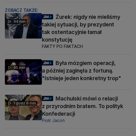
ZOBACZ TAKŻE:
Żurek: nigdy nie mieliśmy
44 min
takiej sytuacji, by prezydent
tak ostentacyjnie łamał
konstytucję
FAKTY PO FAKTACH
Była mózgiem operacji,
45 min
a później zaginęła z fortuną.
"Istnieje jeden konkretny trop"
Machulski mówi o relacji
1 godz 6 min
z przyrodnim bratem. To polityk
Konfederacji
Piotr Jacoń