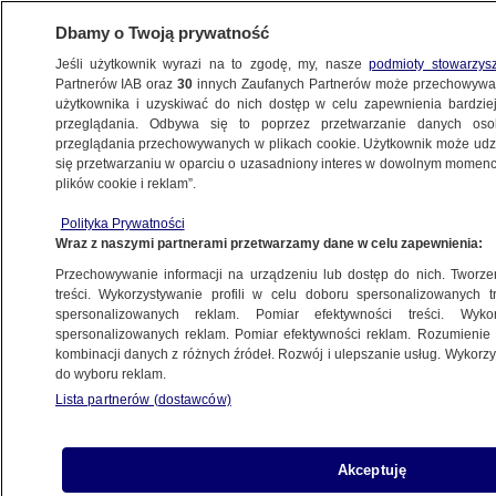
Dbamy o Twoją prywatność
Jeśli użytkownik wyrazi na to zgodę, my, nasze
podmioty stowarzys
Partnerów IAB oraz
30
innych Zaufanych Partnerów może przechowywa
użytkownika i uzyskiwać do nich dostęp w celu zapewnienia bardzi
przeglądania. Odbywa się to poprzez przetwarzanie danych os
przeglądania przechowywanych w plikach cookie. Użytkownik może udzie
ŚWIAT
się przetwarzaniu w oparciu o uzasadniony interes w dowolnym momencie
plików cookie i reklam”.
Sikorski grzmi na Radzie Bezpieczeństwa
Polityka Prywatności
ONZ. "Mam jedną prośbę..."
Wraz z naszymi partnerami przetwarzamy dane w celu zapewnienia:
Przechowywanie informacji na urządzeniu lub dostęp do nich. Tworzeni
22.09.2025, 17:03
Aktualizacja:
22.09.2025, 17:33
treści. Wykorzystywanie profili w celu doboru spersonalizowanych tr
spersonalizowanych reklam. Pomiar efektywności treści. Wyko
Posłuchaj artykułu
spersonalizowanych reklam. Pomiar efektywności reklam. Rozumienie o
Czyta lektor AI
kombinacji danych z różnych źródeł. Rozwój i ulepszanie usług. Wykor
do wyboru reklam.
Lista partnerów (dostawców)
Akceptuję