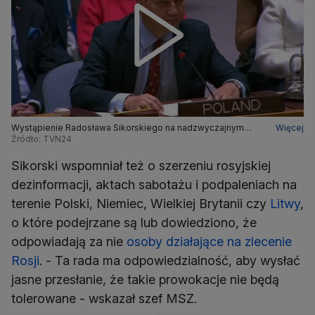
Wystąpienie Radosława Sikorskiego na nadzwyczajnym
Więcej
posiedzeniu Rady Bezpieczeństwa ONZ
Źródło: TVN24
Sikorski wspomniał też o szerzeniu rosyjskiej
dezinformacji, aktach sabotażu i podpaleniach na
terenie Polski, Niemiec, Wielkiej Brytanii czy
Litwy
,
o które podejrzane są lub dowiedziono, że
odpowiadają za nie
osoby działające na zlecenie
Rosji
. - Ta rada ma odpowiedzialność, aby wysłać
jasne przesłanie, że takie prowokacje nie będą
tolerowane - wskazał szef MSZ.