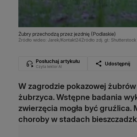
Żubry przechodzą przez jezdnię (Podlaskie)
Źródło wideo: Jarek/Kontakt24
Źródło zdj. gł.: Shutterstock
Posłuchaj artykułu
Udostępnij
Czyta lektor AI
W zagrodzie pokazowej żubrów
żubrzyca. Wstępne badania wyk
zwierzęcia mogła być gruźlica. 
choroby w stadach bieszczadzk