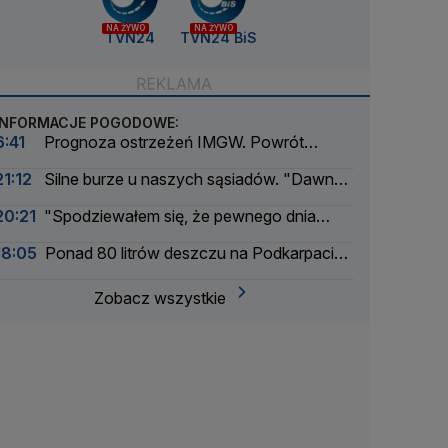
NA ŻYWO
NA ŻYWO
TVN24
TVN24 BiS
INFORMACJE POGODOWE:
6:41
Prognoza ostrzeżeń IMGW. Powrót
skwaru na horyzoncie
21:12
Silne burze u naszych sąsiadów. "Dawno
nie było tak intensywnego okresu"
20:21
"Spodziewałem się, że pewnego dnia
nadejdzie nasza kolej"
18:05
Ponad 80 litrów deszczu na Podkarpaciu.
Ulice Rzeszowa jak rzeki
Zobacz wszystkie