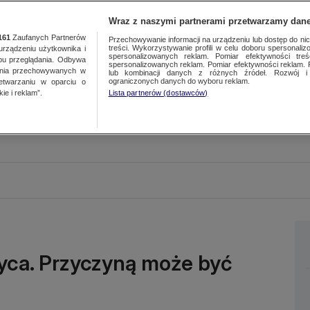
Wraz z naszymi partnerami przetwarzamy dane
161
Zaufanych Partnerów
Przechowywanie informacji na urządzeniu lub dostęp do nich.
treści. Wykorzystywanie profili w celu doboru spersonalizo
ządzeniu użytkownika i
spersonalizowanych reklam. Pomiar efektywności treś
bu przeglądania. Odbywa
spersonalizowanych reklam. Pomiar efektywności reklam. 
ania przechowywanych w
lub kombinacji danych z różnych źródeł. Rozwój i 
ograniczonych danych do wyboru reklam.
zetwarzaniu w oparciu o
ie i reklam”.
Lista partnerów (dostawców)
yca. Przyczyną może być