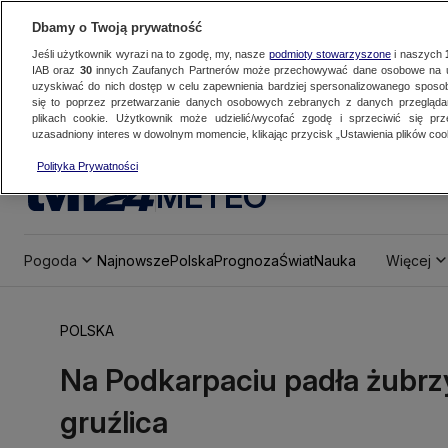
Dbamy o Twoją prywatność
Jeśli użytkownik wyrazi na to zgodę, my, nasze
podmioty stowarzyszone
i naszych
IAB oraz
30
innych Zaufanych Partnerów może przechowywać dane osobowe na ur
uzyskiwać do nich dostęp w celu zapewnienia bardziej spersonalizowanego sposo
się to poprzez przetwarzanie danych osobowych zebranych z danych przegląd
plikach cookie. Użytkownik może udzielić/wycofać zgodę i sprzeciwić się pr
uzasadniony interes w dowolnym momencie, klikając przycisk „Ustawienia plików cook
Polityka Prywatności
METEO
Pogoda
Najnowsze
Polska
Prognoza
Świat
Nauka
Więcej
POLSKA
Na Podkarpaciu padła żubrz
gruźlica