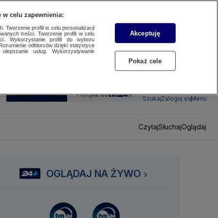
 w celu zapewnienia:
 Tworzenie profili w celu personalizacji
Akceptuję
wanych treści. Tworzenie profili w celu
ci. Wykorzystanie profili do wyboru
Rozumienie odbiorców dzięki statystyce
ulepszanie usług. Wykorzystywanie
Pokaż cele
SUBSKRYBUJ
Przejdź do
Szukaj
Zaloguj się
Menu
Czytaj
Słuchaj
Oglądaj
OGLĄDAJ NA ŻYWO