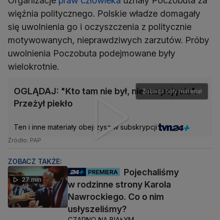
Organizacje
praw człowieka
uznały Poczobuta za
więźnia politycznego. Polskie władze domagały
się uwolnienia go i oczyszczenia z politycznie
motywowanych, nieprawdziwych zarzutów. Próby
uwolnienia Poczobuta podejmowane były
wielokrotnie.
OGLĄDAJ: "Kto tam nie był, nie ma pojęcia".
Zobacz cały materiał
Przeżył piekło
Ten i inne materiały obejrzysz w subskrypcji
Źródło: PAP
ZOBACZ TAKŻE:
Pojechaliśmy
PREMIERA
27 min
w rodzinne strony Karola
Nawrockiego. Co o nim
usłyszeliśmy?
CZARNO NA BIAŁYM