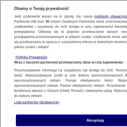
Dbamy o Twoją prywatność
Jeśli użytkownik wyrazi na to zgodę, my, nasze
podmioty stowarzys
Partnerów IAB oraz
30
innych Zaufanych Partnerów może przechowywa
użytkownika i uzyskiwać do nich dostęp w celu zapewnienia bardzi
przeglądania. Odbywa się to poprzez przetwarzanie danych os
przeglądania przechowywanych w plikach cookie. Użytkownik może udzie
POLSKA
się przetwarzaniu w oparciu o uzasadniony interes w dowolnym momencie
plików cookie i reklam”.
Poczobut wystąpi w Parlamencie
Polityka Prywatności
Europejskim. Jest data
Wraz z naszymi partnerami przetwarzamy dane w celu zapewnienia:
Przechowywanie informacji na urządzeniu lub dostęp do nich. Tworzeni
Oprac.
Kuba Koprzywa
treści. Wykorzystywanie profili w celu doboru spersonalizowanych tr
spersonalizowanych reklam. Pomiar efektywności treści. Wyko
18.05.2026, 17:47
spersonalizowanych reklam. Pomiar efektywności reklam. Rozumienie o
kombinacji danych z różnych źródeł. Rozwój i ulepszanie usług. Wykor
do wyboru reklam.
Posłuchaj artykułu
Czyta lektor AI
Lista partnerów (dostawców)
Akceptuję