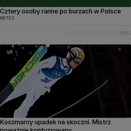
Cztery osoby ranne po burzach w Polsce
METEO
Koszmarny upadek na skoczni. Mistrz
poważnie kontuzjowany