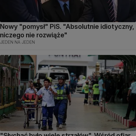
Nowy "pomysł" PiS. "Absolutnie idiotyczny,
niczego nie rozwiąże"
JEDEN NA JEDEN
"Słychać było wiele strzałów". Wśród ofiar