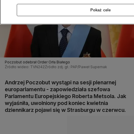
Pokaż cele
Poczobut odebrał Order Orła Białego
Źródło wideo: TVN242
Źródło zdj. gł.: PAP/Paweł Supernak
Andrzej Poczobut wystąpi na sesji plenarnej
europarlamentu - zapowiedziała szefowa
Parlamentu Europejskiego Roberta Metsola. Jak
wyjaśniła, uwolniony pod koniec kwietnia
dziennikarz pojawi się w Strasburgu w czerwcu.