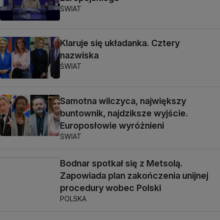
ŚWIAT
Klaruje się układanka. Cztery
nazwiska
ŚWIAT
Samotna wilczyca, największy
buntownik, najdziksze wyjście.
Europosłowie wyróżnieni
ŚWIAT
Bodnar spotkał się z Metsolą.
Zapowiada plan zakończenia unijnej
procedury wobec Polski
POLSKA