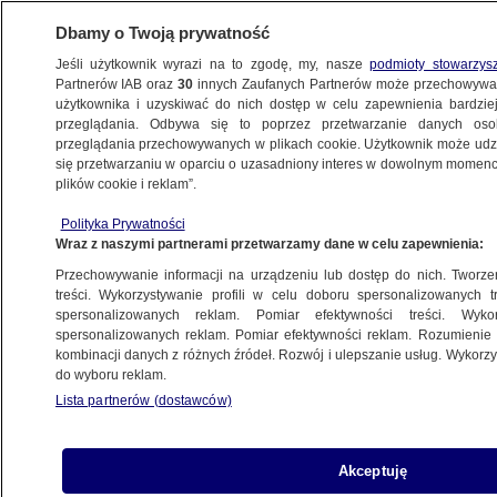
Dbamy o Twoją prywatność
Jeśli użytkownik wyrazi na to zgodę, my, nasze
podmioty stowarzys
Partnerów IAB oraz
30
innych Zaufanych Partnerów może przechowywa
użytkownika i uzyskiwać do nich dostęp w celu zapewnienia bardzi
przeglądania. Odbywa się to poprzez przetwarzanie danych os
przeglądania przechowywanych w plikach cookie. Użytkownik może udzie
ROBERTA METSOLA
się przetwarzaniu w oparciu o uzasadniony interes w dowolnym momencie
plików cookie i reklam”.
Kolejna kara dla Brauna. Decyzja
Parlamentu Europejskiego
Polityka Prywatności
Wraz z naszymi partnerami przetwarzamy dane w celu zapewnienia:
ŚWIAT
Przechowywanie informacji na urządzeniu lub dostęp do nich. Tworzeni
treści. Wykorzystywanie profili w celu doboru spersonalizowanych tr
spersonalizowanych reklam. Pomiar efektywności treści. Wyko
Wałęsa odebrał ważne odznaczenie.
spersonalizowanych reklam. Pomiar efektywności reklam. Rozumienie o
Mówił o Rosji
kombinacji danych z różnych źródeł. Rozwój i ulepszanie usług. Wykor
ŚWIAT
do wyboru reklam.
Lista partnerów (dostawców)
Poczobut wystąpi w Parlamencie
Akceptuję
Europejskim. Jest data