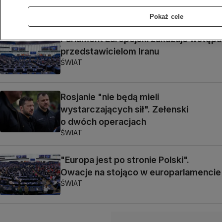
POLSKA
Pokaż cele
Parlament Europejski zakazuje wstępu
przedstawicielom Iranu
ŚWIAT
Rosjanie "nie będą mieli
wystarczających sił". Zełenski
o dwóch operacjach
ŚWIAT
"Europa jest po stronie Polski".
Owacje na stojąco w europarlamencie
ŚWIAT