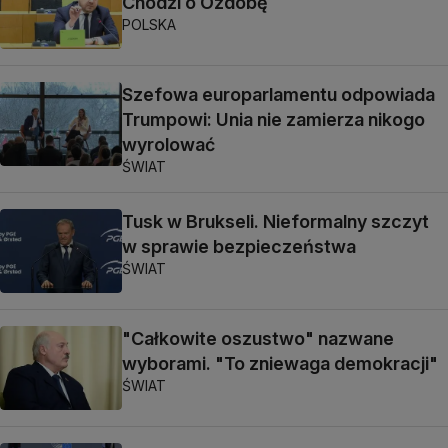
Chodzi o Ozdobę
POLSKA
Szefowa europarlamentu odpowiada
Trumpowi: Unia nie zamierza nikogo
wyrolować
ŚWIAT
Tusk w Brukseli. Nieformalny szczyt
w sprawie bezpieczeństwa
ŚWIAT
"Całkowite oszustwo" nazwane
wyborami. "To zniewaga demokracji"
ŚWIAT