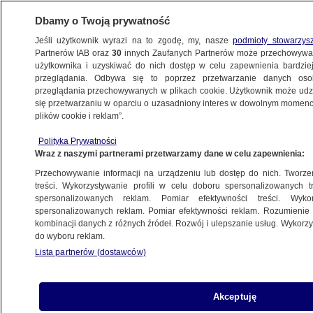
Dbamy o Twoją prywatność
Jeśli użytkownik wyrazi na to zgodę, my, nasze
podmioty stowarzys
Partnerów IAB oraz
30
innych Zaufanych Partnerów może przechowywa
użytkownika i uzyskiwać do nich dostęp w celu zapewnienia bardzi
przeglądania. Odbywa się to poprzez przetwarzanie danych os
przeglądania przechowywanych w plikach cookie. Użytkownik może udzie
POLSKA
się przetwarzaniu w oparciu o uzasadniony interes w dowolnym momencie
plików cookie i reklam”.
"Takie doświadczenie musi pozostać
Polityka Prywatności
w powietrzu!". Jest decyzja ministra
Wraz z naszymi partnerami przetwarzamy dane w celu zapewnienia:
Przechowywanie informacji na urządzeniu lub dostęp do nich. Tworzeni
Oprac.
Adrian Szczepański
treści. Wykorzystywanie profili w celu doboru spersonalizowanych tr
spersonalizowanych reklam. Pomiar efektywności treści. Wyko
1.06.2026, 22:24
spersonalizowanych reklam. Pomiar efektywności reklam. Rozumienie o
kombinacji danych z różnych źródeł. Rozwój i ulepszanie usług. Wykor
do wyboru reklam.
Posłuchaj artykułu
Czyta lektor AI
Lista partnerów (dostawców)
Akceptuję