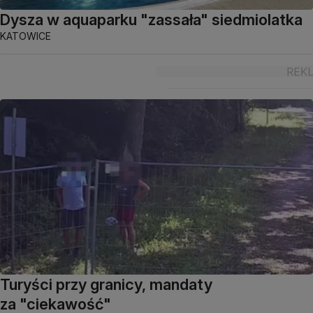
Dysza w aquaparku "zassała" siedmiolatka
KATOWICE
Turyści przy granicy, mandaty
za "ciekawość"