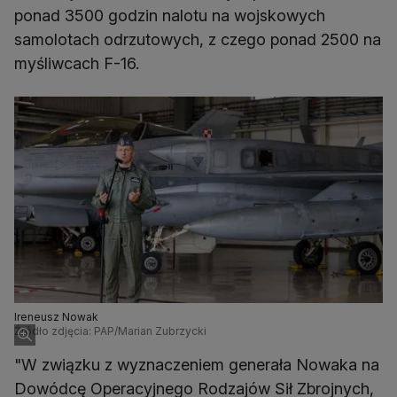
ponad 3500 godzin nalotu na wojskowych
samolotach odrzutowych, z czego ponad 2500 na
myśliwcach F-16.
Ireneusz Nowak
Źródło zdjęcia: PAP/Marian Zubrzycki
"W związku z wyznaczeniem generała Nowaka na
Dowódcę Operacyjnego Rodzajów Sił Zbrojnych,