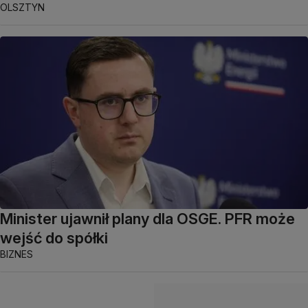
OLSZTYN
Minister ujawnił plany dla OSGE. PFR może
wejść do spółki
BIZNES