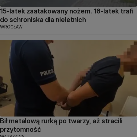
15-latek zaatakowany nożem. 16-latek trafi
do schroniska dla nieletnich
WROCŁAW
Bił metalową rurką po twarzy, aż stracili
przytomność
WARSZAWA