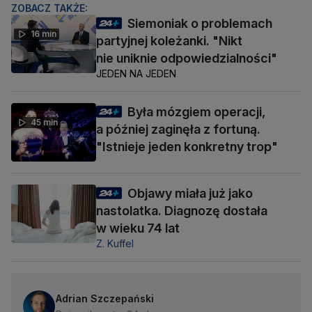
ZOBACZ TAKŻE:
Siemoniak o problemach
16 min
partyjnej koleżanki. "Nikt
nie uniknie odpowiedzialności"
JEDEN NA JEDEN
Była mózgiem operacji,
45 min
a później zaginęła z fortuną.
"Istnieje jeden konkretny trop"
Objawy miała już jako
nastolatka. Diagnozę dostała
w wieku 74 lat
Z. Kuffel
Adrian Szczepański