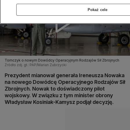
Pokaż cele
Tomczyk o nowym Dowódcy Operacyjnym Rodzajów Sił Zbrojnych
Źródło zdj. gł.: PAP/Marian Zubrzycki
Prezydent mianował generała Ireneusza Nowaka
na nowego Dowódcę Operacyjnego Rodzajów Sił
Zbrojnych. Nowak to doświadczony pilot
wojskowy. W związku z tym minister obrony
Władysław Kosiniak-Kamysz podjął decyzję.