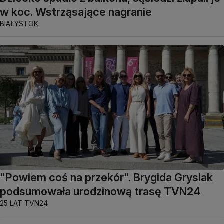
w koc. Wstrząsające nagranie
BIAŁYSTOK
"Powiem coś na przekór". Brygida Grysiak
podsumowała urodzinową trasę TVN24
25 LAT TVN24