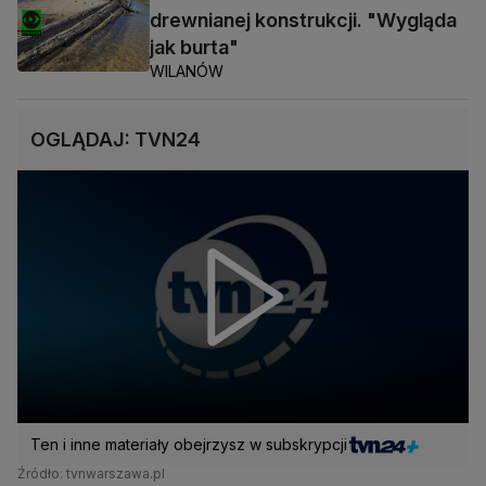
drewnianej konstrukcji. "Wygląda
jak burta"
WILANÓW
OGLĄDAJ: TVN24
Ten i inne materiały obejrzysz w subskrypcji
Źródło: tvnwarszawa.pl