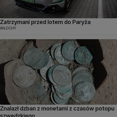
Zatrzymani przed lotem do Paryża
WŁOCHY
Znalazł dzban z monetami z czasów potopu
szwedzkiego