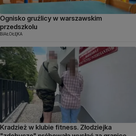
Ognisko gruźlicy w warszawskim
przedszkolu
BIAŁOŁĘKA
Kradzież w klubie fitness. Złodziejka
"zdobycze" próbowała wysłać za granicę