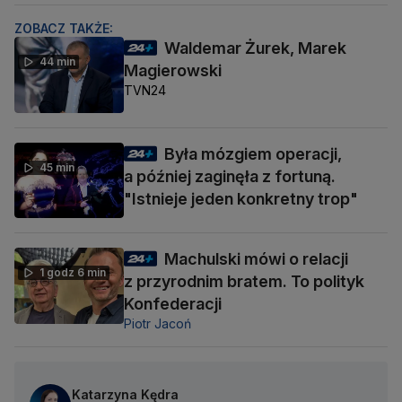
ZOBACZ TAKŻE:
Waldemar Żurek, Marek
44 min
Magierowski
TVN24
Była mózgiem operacji,
45 min
a później zaginęła z fortuną.
"Istnieje jeden konkretny trop"
Machulski mówi o relacji
1 godz 6 min
z przyrodnim bratem. To polityk
Konfederacji
Piotr Jacoń
Katarzyna Kędra