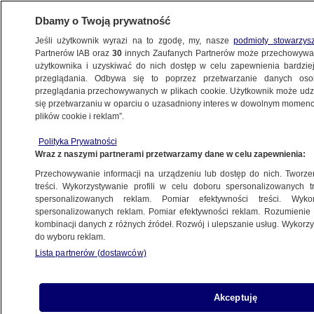
Dbamy o Twoją prywatność
Jeśli użytkownik wyrazi na to zgodę, my, nasze
podmioty stowarzys
Partnerów IAB oraz
30
innych Zaufanych Partnerów może przechowywa
WARSZAWA
użytkownika i uzyskiwać do nich dostęp w celu zapewnienia bardzi
przeglądania. Odbywa się to poprzez przetwarzanie danych os
przeglądania przechowywanych w plikach cookie. Użytkownik może udzie
ŚRÓDMIEŚCIE
się przetwarzaniu w oparciu o uzasadniony interes w dowolnym momencie
plików cookie i reklam”.
Wisła oddała zabytek z epoki kamienia.
Polityka Prywatności
To toporek
Wraz z naszymi partnerami przetwarzamy dane w celu zapewnienia:
Przechowywanie informacji na urządzeniu lub dostęp do nich. Tworzeni
Oprac.
Katarzyna Kędra
treści. Wykorzystywanie profili w celu doboru spersonalizowanych tr
spersonalizowanych reklam. Pomiar efektywności treści. Wyko
1.06.2026, 18:51
spersonalizowanych reklam. Pomiar efektywności reklam. Rozumienie o
kombinacji danych z różnych źródeł. Rozwój i ulepszanie usług. Wykor
do wyboru reklam.
Posłuchaj artykułu
Czyta lektor AI
Lista partnerów (dostawców)
Akceptuję