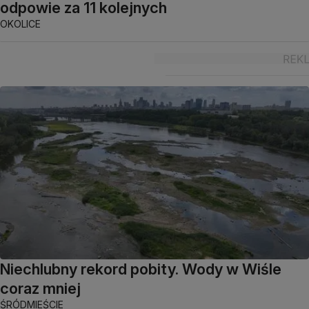
odpowie za 11 kolejnych
OKOLICE
Niechlubny rekord pobity. Wody w Wiśle
coraz mniej
ŚRÓDMIEŚCIE