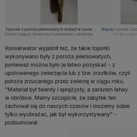
Toporek z poroża jeleniowatych znalazł w rzece
Więcej
Toporek z po
mieszkaniec
Źródło zdjęcia: Stołeczny konserwator zabytków
mieszkaniec
Źródło zdjęc
Konserwator wyjaśnił też, że takie toporki
wykonywano były z poroża jeleniowatych,
ponieważ można było je łatwo pozyskać - z
upolowanego zwierzęcia lub z tzw. zrzutków, czyli
poroża zrzucanego przez zwierzę w ciągu roku.
"Materiał był twardy i sprężysty, a zarazem łatwy
w obróbce. Mamy szczęście, że zabytek ten
zachował się do naszych czasów i możemy sobie
tylko wyobrażać, jak był wykorzystywany" -
podsumował.