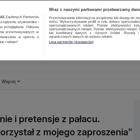
Wraz z naszymi partnerami przetwarzamy dane
161
Zaufanych Partnerów
Przechowywanie informacji na urządzeniu lub dostęp do nich.
treści. Wykorzystywanie profili w celu doboru spersonalizo
ządzeniu użytkownika i
spersonalizowanych reklam. Pomiar efektywności treś
bu przeglądania. Odbywa
spersonalizowanych reklam. Pomiar efektywności reklam. 
ania przechowywanych w
lub kombinacji danych z różnych źródeł. Rozwój i 
ograniczonych danych do wyboru reklam.
zetwarzaniu w oparciu o
ie i reklam”.
Lista partnerów (dostawców)
Więcej
e i pretensje z pałacu.
korzystał z mojego zaproszenia"