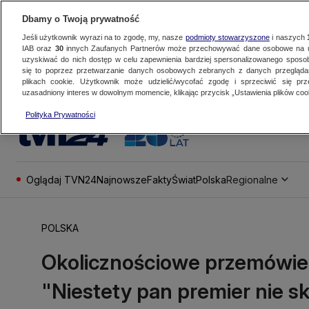
Dbamy o Twoją prywatność
Jeśli użytkownik wyrazi na to zgodę, my, nasze
podmioty stowarzyszone
i naszych
IAB oraz
30
innych Zaufanych Partnerów może przechowywać dane osobowe na ur
uzyskiwać do nich dostęp w celu zapewnienia bardziej spersonalizowanego sposo
się to poprzez przetwarzanie danych osobowych zebranych z danych przegląd
plikach cookie. Użytkownik może udzielić/wycofać zgodę i sprzeciwić się pr
uzasadniony interes w dowolnym momencie, klikając przycisk „Ustawienia plików cook
Polityka Prywatności
Oglądaj TVN24
Najnowsze
Fakty
Świat
Polska
Regionalne
POLSKA
Okolicznościowe przemówieni
"Niestety pan premier nie s