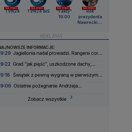
NA ŻYWO
NA ŻYWO
NA ŻYWO
NA ŻYWO
TVN24
TVN24 BiS
"Fakty"
Rok
19:00
prezydenta
Nawrockieg
o
NAJNOWSZE INFORMACJE:
19:29
Jagiellonia nadal prowadzi. Rangersi coraz
groźniejsi
19:22
Grad "jak pięść", uszkodzone dachy,
drzewo spadło na samochód
19:18
Świątek z pewną wygraną w pierwszym
secie. Trwa druga partia
19:06
Ostatnie pożegnanie Andrzeja
Morozowskiego
Zobacz wszystkie