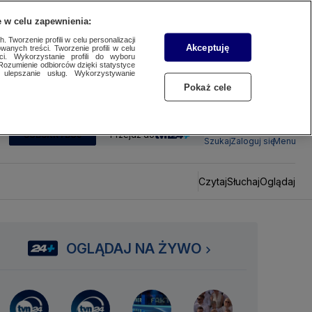
 w celu zapewnienia:
 Tworzenie profili w celu personalizacji
Akceptuję
wanych treści. Tworzenie profili w celu
ci. Wykorzystanie profili do wyboru
Rozumienie odbiorców dzięki statystyce
ulepszanie usług. Wykorzystywanie
Pokaż cele
SUBSKRYBUJ
Przejdź do
Szukaj
Zaloguj się
Menu
Czytaj
Słuchaj
Oglądaj
OGLĄDAJ NA ŻYWO