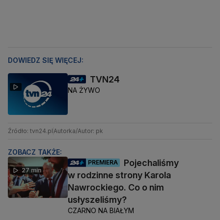
DOWIEDZ SIĘ WIĘCEJ:
TVN24
NA ŻYWO
Źródło: tvn24.pl
Autorka/Autor: pk
ZOBACZ TAKŻE:
Pojechaliśmy
PREMIERA
27 min
w rodzinne strony Karola
Nawrockiego. Co o nim
usłyszeliśmy?
CZARNO NA BIAŁYM