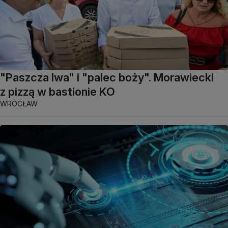
"Paszcza lwa" i "palec boży". Morawiecki
z pizzą w bastionie KO
WROCŁAW