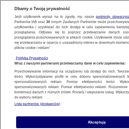
Dbamy o Twoją prywatność
Jeśli użytkownik wyrazi na to zgodę, my, nasze
podmioty stowarzys
Partnerów IAB oraz
30
innych Zaufanych Partnerów może przechowywa
użytkownika i uzyskiwać do nich dostęp w celu zapewnienia bardzi
przeglądania. Odbywa się to poprzez przetwarzanie danych os
przeglądania przechowywanych w plikach cookie. Użytkownik może udzie
LUBUSKIE
się przetwarzaniu w oparciu o uzasadniony interes w dowolnym momencie
plików cookie i reklam”.
42 punkty karne i dwa tysiące złotych
Polityka Prywatności
mandatu w kilka sekund
Wraz z naszymi partnerami przetwarzamy dane w celu zapewnienia:
Przechowywanie informacji na urządzeniu lub dostęp do nich. Tworzeni
10.10.2023, 11:44
treści. Wykorzystywanie profili w celu doboru spersonalizowanych tr
spersonalizowanych reklam. Pomiar efektywności treści. Wyko
spersonalizowanych reklam. Pomiar efektywności reklam. Rozumienie o
Udostępnij
kombinacji danych z różnych źródeł. Rozwój i ulepszanie usług. Wykor
do wyboru reklam.
Lista partnerów (dostawców)
Akceptuję