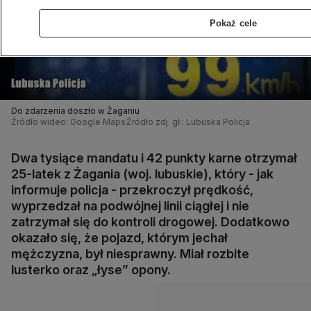
Pokaż cele
Do zdarzenia doszło w Żaganiu
Źródło wideo: Google Maps
Źródło zdj. gł.: Lubuska Policja
Dwa tysiące mandatu i 42 punkty karne otrzymał
25-latek z Żagania (woj. lubuskie), który - jak
informuje policja - przekroczył prędkość,
wyprzedzał na podwójnej linii ciągłej i nie
zatrzymał się do kontroli drogowej. Dodatkowo
okazało się, że pojazd, którym jechał
mężczyzna, był niesprawny. Miał rozbite
lusterko oraz „łyse” opony.