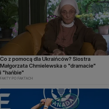
Co z pomocą dla Ukraińców? Siostra
Małgorzata Chmielewska o "dramacie"
i "hańbie"
FAKTY PO FAKTACH