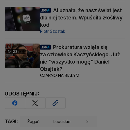
AI uznała, że nasz świat jest
dla niej testem. Wpuściła złośliwy
kod
Piotr Szostak
Prokuratura wzięła się
28 min
za człowieka Kaczyńskiego. Już
nie "wszystko mogę" Daniel
Obajtek?
CZARNO NA BIAŁYM
UDOSTĘPNIJ:
TAGI:
Żagań
Lubuskie