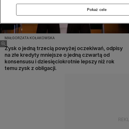
Pokaż cele
MAŁGORZATA KOŁAKOWSKA
Zysk o jedną trzecią powyżej oczekiwań, odpisy
na złe kredyty mniejsze o jedną czwartą od
konsensusu i dziesięciokrotnie lepszy niż rok
temu zysk z obligacji.