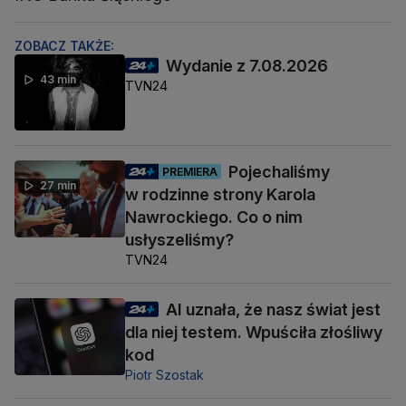
ZOBACZ TAKŻE:
Wydanie z 7.08.2026
43 min
TVN24
Pojechaliśmy
PREMIERA
27 min
w rodzinne strony Karola
Nawrockiego. Co o nim
usłyszeliśmy?
TVN24
AI uznała, że nasz świat jest
dla niej testem. Wpuściła złośliwy
kod
Piotr Szostak