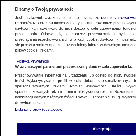
Dbamy o Twoją prywatność
Jeśli użytkownik wyrazi na to zgodę, my, nasze
podmioty stowarzys
Partnerów IAB oraz
30
innych Zaufanych Partnerów może przechowywa
BIZNES
użytkownika i uzyskiwać do nich dostęp w celu zapewnienia bardzi
przeglądania. Odbywa się to poprzez przetwarzanie danych os
przeglądania przechowywanych w plikach cookie. Użytkownik może udzie
Z KRAJU
się przetwarzaniu w oparciu o uzasadniony interes w dowolnym momencie
plików cookie i reklam”.
Centrum wyników - ING BSK
Polityka Prywatności
Wraz z naszymi partnerami przetwarzamy dane w celu zapewnienia:
8.05.2013, 17:40
Przechowywanie informacji na urządzeniu lub dostęp do nich. Tworzeni
treści. Wykorzystywanie profili w celu doboru spersonalizowanych tr
Udostępnij
spersonalizowanych reklam. Pomiar efektywności treści. Wyko
spersonalizowanych reklam. Pomiar efektywności reklam. Rozumienie o
kombinacji danych z różnych źródeł. Rozwój i ulepszanie usług. Wykor
do wyboru reklam.
Lista partnerów (dostawców)
Akceptuję