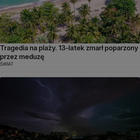
Tragedia na plaży. 13-latek zmarł poparzony
przez meduzę
ŚWIAT