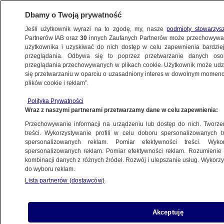
Dbamy o Twoją prywatność
Jeśli użytkownik wyrazi na to zgodę, my, nasze
podmioty stowarzys
Partnerów IAB oraz
30
innych Zaufanych Partnerów może przechowywa
METEO
użytkownika i uzyskiwać do nich dostęp w celu zapewnienia bardzi
przeglądania. Odbywa się to poprzez przetwarzanie danych os
przeglądania przechowywanych w plikach cookie. Użytkownik może udzie
ŚWIAT
się przetwarzaniu w oparciu o uzasadniony interes w dowolnym momencie
plików cookie i reklam”.
30 osób rannych podczas gradobicia
Polityka Prywatności
i nieprzejezdne drogi
Wraz z naszymi partnerami przetwarzamy dane w celu zapewnienia:
Przechowywanie informacji na urządzeniu lub dostęp do nich. Tworzeni
Zespół autorów
treści. Wykorzystywanie profili w celu doboru spersonalizowanych tr
spersonalizowanych reklam. Pomiar efektywności treści. Wyko
31.05.2026, 15:35
spersonalizowanych reklam. Pomiar efektywności reklam. Rozumienie o
kombinacji danych z różnych źródeł. Rozwój i ulepszanie usług. Wykor
do wyboru reklam.
Posłuchaj artykułu
Czyta lektor AI
Lista partnerów (dostawców)
Burze przetoczyły się nad Belgią w sobotnie
popołudnie. Silne ulewy i opady gradu
Akceptuję
sparaliżowały ruch na niektórych drogach, gdzie