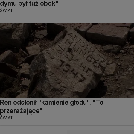
dymu był tuż obok"
ŚWIAT
Ren odsłonił "kamienie głodu". "To
przerażające"
ŚWIAT