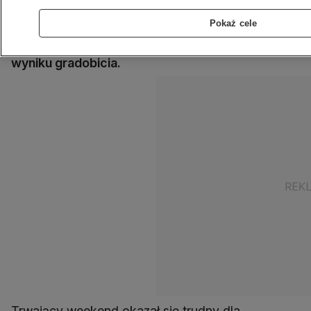
utknęły samochody. Do niebezpiecznej sytuacji
Pokaż cele
doszło podczas wydarzenia plenerowego na
północy kraju - 30 osób zostało rannych w
wyniku gradobicia.
Trwający weekend okazał się trudny dla