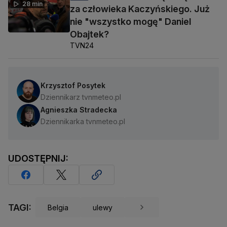
28 min
za człowieka Kaczyńskiego. Już
nie "wszystko mogę" Daniel
Obajtek?
TVN24
Krzysztof Posytek
Dziennikarz tvnmeteo.pl
Agnieszka Stradecka
Dziennikarka tvnmeteo.pl
UDOSTĘPNIJ:
TAGI:
Belgia
ulewy