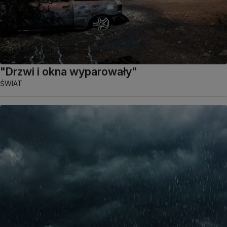
"Drzwi i okna wyparowały"
ŚWIAT