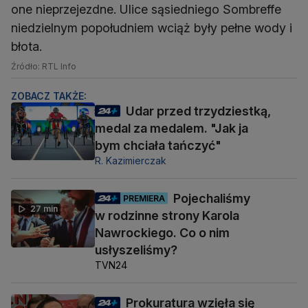
one nieprzejezdne. Ulice sąsiedniego Sombreffe
niedzielnym popołudniem wciąż były pełne wody i
błota.
Źródło: RTL Info
ZOBACZ TAKŻE:
Udar przed trzydziestką,
medal za medalem. "Jak ja
bym chciała tańczyć"
R. Kazimierczak
Pojechaliśmy
PREMIERA
27 min
w rodzinne strony Karola
Nawrockiego. Co o nim
usłyszeliśmy?
TVN24
Prokuratura wzięła się