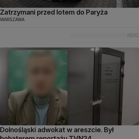
Zatrzymani przed lotem do Paryża
WARSZAWA
Dolnośląski adwokat w areszcie. Był
bohaterem reportażu TVN24