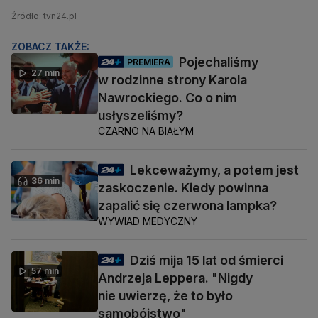
Źródło: tvn24.pl
ZOBACZ TAKŻE:
Pojechaliśmy
PREMIERA
27 min
w rodzinne strony Karola
Nawrockiego. Co o nim
usłyszeliśmy?
CZARNO NA BIAŁYM
Lekceważymy, a potem jest
36 min
zaskoczenie. Kiedy powinna
zapalić się czerwona lampka?
WYWIAD MEDYCZNY
Dziś mija 15 lat od śmierci
57 min
Andrzeja Leppera. "Nigdy
nie uwierzę, że to było
samobójstwo"