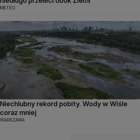
niedługo przeleci obok Ziemi
METEO
Niechlubny rekord pobity. Wody w Wiśle
coraz mniej
WARSZAWA