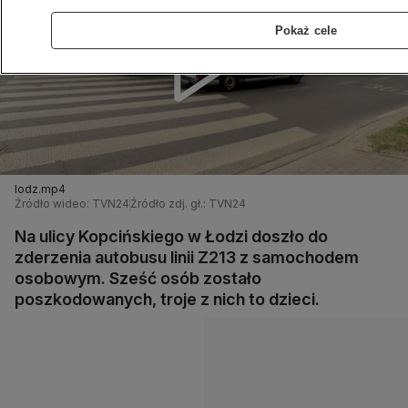
Pokaż cele
lodz.mp4
Źródło wideo: TVN24
Źródło zdj. gł.: TVN24
Na ulicy Kopcińskiego w Łodzi doszło do
zderzenia autobusu linii Z213 z samochodem
osobowym. Sześć osób zostało
poszkodowanych, troje z nich to dzieci.