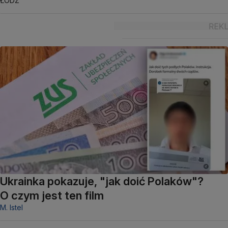
ŁÓDŹ
Ukrainka pokazuje, "jak doić Polaków"?
O czym jest ten film
M. Istel