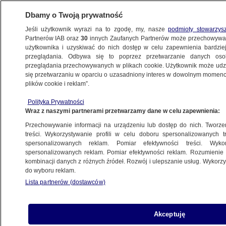
Dbamy o Twoją prywatność
Jeśli użytkownik wyrazi na to zgodę, my, nasze
podmioty stowarzys
Partnerów IAB oraz
30
innych Zaufanych Partnerów może przechowywa
użytkownika i uzyskiwać do nich dostęp w celu zapewnienia bardzi
przeglądania. Odbywa się to poprzez przetwarzanie danych os
przeglądania przechowywanych w plikach cookie. Użytkownik może udzie
ŁÓDŹ
się przetwarzaniu w oparciu o uzasadniony interes w dowolnym momencie
plików cookie i reklam”.
Sześć osób, w tym troje dzieci, rannych
Polityka Prywatności
w wypadku autobusu
Wraz z naszymi partnerami przetwarzamy dane w celu zapewnienia:
Przechowywanie informacji na urządzeniu lub dostęp do nich. Tworzeni
Anna Winiarska
treści. Wykorzystywanie profili w celu doboru spersonalizowanych tr
spersonalizowanych reklam. Pomiar efektywności treści. Wyko
31.05.2026, 16:18
spersonalizowanych reklam. Pomiar efektywności reklam. Rozumienie o
kombinacji danych z różnych źródeł. Rozwój i ulepszanie usług. Wykor
do wyboru reklam.
Posłuchaj artykułu
Czyta lektor AI
Lista partnerów (dostawców)
Akceptuję