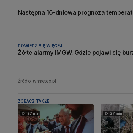
Następna 16-dniowa prognoza temperatur
DOWIEDZ SIĘ WIĘCEJ:
Żółte alarmy IMGW. Gdzie pojawi się bu
Źródło: tvnmeteo.pl
ZOBACZ TAKŻE:
27 min
27 min