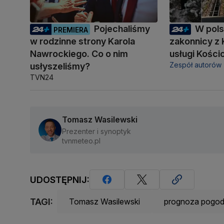
Pojechaliśmy
W pol
PREMIERA
w rodzinne strony Karola
zakonnicy z 
Nawrockiego. Co o nim
usługi Kości
Zespół autorów
usłyszeliśmy?
TVN24
Tomasz Wasilewski
Prezenter i synoptyk
tvnmeteo.pl
UDOSTĘPNIJ:
TAGI:
Tomasz Wasilewski
prognoza pogo