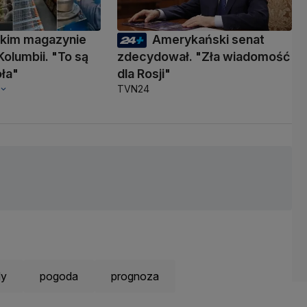
skim magazynie
Amerykański senat
Kolumbii. "To są
zdecydował. "Zła wiadomość
oła"
dla Rosji"
TVN24
dy
pogoda
prognoza