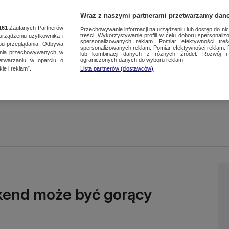
Wraz z naszymi partnerami przetwarzamy dane
161
Zaufanych Partnerów
Przechowywanie informacji na urządzeniu lub dostęp do nich.
treści. Wykorzystywanie profili w celu doboru spersonalizo
ządzeniu użytkownika i
spersonalizowanych reklam. Pomiar efektywności treś
bu przeglądania. Odbywa
spersonalizowanych reklam. Pomiar efektywności reklam. 
ania przechowywanych w
lub kombinacji danych z różnych źródeł. Rozwój i 
ograniczonych danych do wyboru reklam.
zetwarzaniu w oparciu o
ie i reklam”.
Lista partnerów (dostawców)
ekend może być gorący