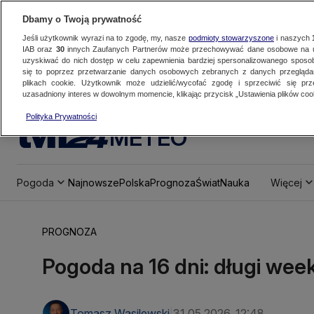
Dbamy o Twoją prywatność
Jeśli użytkownik wyrazi na to zgodę, my, nasze
podmioty stowarzyszone
i naszych
IAB oraz
30
innych Zaufanych Partnerów może przechowywać dane osobowe na ur
uzyskiwać do nich dostęp w celu zapewnienia bardziej spersonalizowanego sposo
się to poprzez przetwarzanie danych osobowych zebranych z danych przegląd
plikach cookie. Użytkownik może udzielić/wycofać zgodę i sprzeciwić się pr
uzasadniony interes w dowolnym momencie, klikając przycisk „Ustawienia plików cook
Polityka Prywatności
METEO
Pogoda
Najnowsze
Polska
Prognoza
Świat
Nauka
Więcej
PROGNOZA
Pogoda na 16 dni: długi we
Tomasz Wasilewski
31.05.2026, 12:48
|