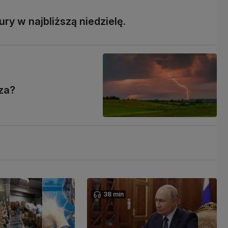
y w najbliższą niedzielę.
rza?
38 min