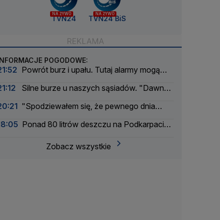
NA ŻYWO
NA ŻYWO
TVN24
TVN24 BiS
INFORMACJE POGODOWE:
21:52
Powrót burz i upału. Tutaj alarmy mogą
mieć drugi stopień
21:12
Silne burze u naszych sąsiadów. "Dawno
nie było tak intensywnego okresu"
20:21
"Spodziewałem się, że pewnego dnia
nadejdzie nasza kolej"
18:05
Ponad 80 litrów deszczu na Podkarpaciu.
Ulice Rzeszowa jak rzeki
Zobacz wszystkie