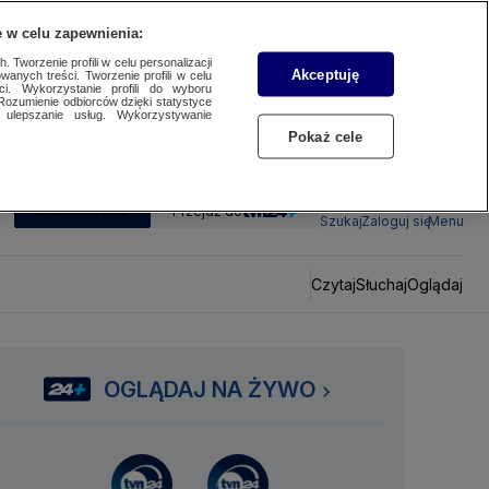
 w celu zapewnienia:
 Tworzenie profili w celu personalizacji
Akceptuję
wanych treści. Tworzenie profili w celu
ci. Wykorzystanie profili do wyboru
Rozumienie odbiorców dzięki statystyce
ulepszanie usług. Wykorzystywanie
Pokaż cele
SUBSKRYBUJ
Przejdź do
Szukaj
Zaloguj się
Menu
Czytaj
Słuchaj
Oglądaj
OGLĄDAJ NA ŻYWO