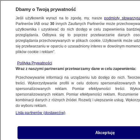
Dbamy o Twoją prywatność
Jeśli użytkownik wyrazi na to zgodę, my, nasze
podmioty stowarzys
Partnerów IAB oraz
30
innych Zaufanych Partnerów może przechowywa
ZDROWIE
użytkownika i uzyskiwać do nich dostęp w celu zapewnienia bardzi
przeglądania. Odbywa się to poprzez przetwarzanie danych os
przeglądania przechowywanych w plikach cookie. Użytkownik może udzie
ZDROWIE
się przetwarzaniu w oparciu o uzasadniony interes w dowolnym momencie
plików cookie i reklam”.
Połowa dorosłych Polaków ma ten problem.
Polityka Prywatności
Eksperci ostrzegają przed "cichym
Wraz z naszymi partnerami przetwarzamy dane w celu zapewnienia:
zabójcą"
Przechowywanie informacji na urządzeniu lub dostęp do nich. Tworzeni
treści. Wykorzystywanie profili w celu doboru spersonalizowanych tr
spersonalizowanych reklam. Pomiar efektywności treści. Wyko
Anna Bielecka
spersonalizowanych reklam. Pomiar efektywności reklam. Rozumienie o
16.01.2026, 14:27
kombinacji danych z różnych źródeł. Rozwój i ulepszanie usług. Wykor
do wyboru reklam.
Lista partnerów (dostawców)
Posłuchaj artykułu
Czyta lektor AI
Akceptuję