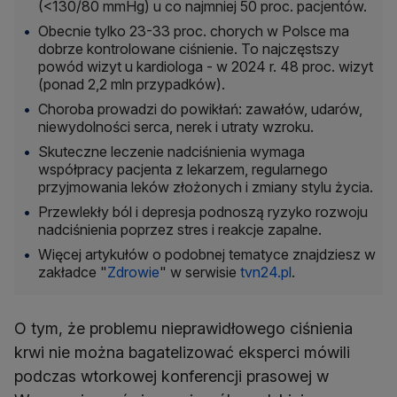
(<130/80 mmHg) u co najmniej 50 proc. pacjentów.
Obecnie tylko 23-33 proc. chorych w Polsce ma
dobrze kontrolowane ciśnienie. To najczęstszy
powód wizyt u kardiologa - w 2024 r. 48 proc. wizyt
(ponad 2,2 mln przypadków).
Choroba prowadzi do powikłań: zawałów, udarów,
niewydolności serca, nerek i utraty wzroku.
Skuteczne leczenie nadciśnienia wymaga
współpracy pacjenta z lekarzem, regularnego
przyjmowania leków złożonych i zmiany stylu życia.
Przewlekły ból i depresja podnoszą ryzyko rozwoju
nadciśnienia poprzez stres i reakcje zapalne.
Więcej artykułów o podobnej tematyce znajdziesz w
zakładce "
Zdrowie
" w serwisie
tvn24.pl
.
O tym, że problemu nieprawidłowego ciśnienia
krwi nie można bagatelizować eksperci mówili
podczas wtorkowej konferencji prasowej w