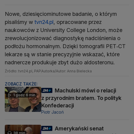
Nowe, dziesięciominutowe badanie, o którym
pisaliśmy w
tvn24.pl
, opracowane przez
naukowców z University College London, może
zrewolucjonizować diagnostykę nadciśnienia o
podłożu hormonalnym. Dzięki tomografii PET‑CT
lekarze są w stanie precyzyjnie wskazać, które
nadnercze produkuje zbyt dużo aldosteronu.
Źródło: tvn24.pl, PAP
Autorka/Autor: Anna Bielecka
ZOBACZ TAKŻE:
Machulski mówi o relacji
1 godz 6 min
z przyrodnim bratem. To polityk
Konfederacji
Piotr Jacoń
Amerykański senat
38 min