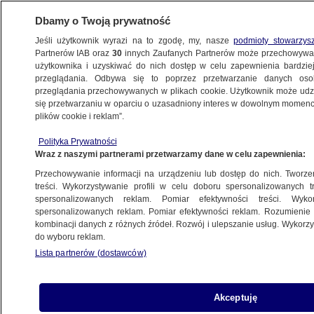
Dbamy o Twoją prywatność
Jeśli użytkownik wyrazi na to zgodę, my, nasze
podmioty stowarzys
Partnerów IAB oraz
30
innych Zaufanych Partnerów może przechowywa
użytkownika i uzyskiwać do nich dostęp w celu zapewnienia bardzi
przeglądania. Odbywa się to poprzez przetwarzanie danych os
przeglądania przechowywanych w plikach cookie. Użytkownik może udzie
ŚWIAT
się przetwarzaniu w oparciu o uzasadniony interes w dowolnym momencie
plików cookie i reklam”.
Drzwi Konsulatu Generalnego RP i pomnik
Polityka Prywatności
Jana Karskiego pomazane czerwoną farbą
Wraz z naszymi partnerami przetwarzamy dane w celu zapewnienia:
Przechowywanie informacji na urządzeniu lub dostęp do nich. Tworzeni
Kamila Grenczyn
treści. Wykorzystywanie profili w celu doboru spersonalizowanych tr
spersonalizowanych reklam. Pomiar efektywności treści. Wyko
30.05.2026, 16:46
spersonalizowanych reklam. Pomiar efektywności reklam. Rozumienie o
kombinacji danych z różnych źródeł. Rozwój i ulepszanie usług. Wykor
do wyboru reklam.
Posłuchaj artykułu
Czyta lektor AI
Lista partnerów (dostawców)
Akceptuję