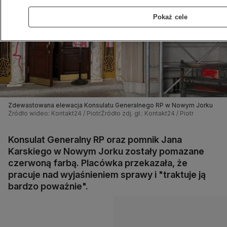
Pokaż cele
Zdewastowana elewacja Konsulatu Generalnego RP w Nowym Jorku
Źródło wideo: Kontakt24 / Piotr
Źródło zdj. gł.: Kontakt24 / Piotr
Konsulat Generalny RP oraz pomnik Jana
Karskiego w Nowym Jorku zostały pomazane
czerwoną farbą. Placówka przekazała, że
pracuje nad wyjaśnieniem sprawy i "traktuje ją
bardzo poważnie".