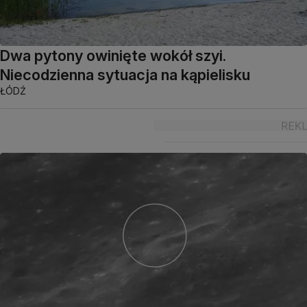
Dwa pytony owinięte wokół szyi.
Niecodzienna sytuacja na kąpielisku
ŁÓDŹ