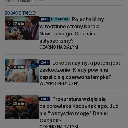
Źródło: Kontakt24 PAP
ZOBACZ TAKŻE:
Pojechaliśmy
PREMIERA
27 min
w rodzinne strony Karola
Nawrockiego. Co o nim
usłyszeliśmy?
CZARNO NA BIAŁYM
Lekceważymy, a potem jest
36 min
zaskoczenie. Kiedy powinna
zapalić się czerwona lampka?
WYWIAD MEDYCZNY
Prokuratura wzięła się
28 min
za człowieka Kaczyńskiego. Już
nie "wszystko mogę" Daniel
Obajtek?
CZARNO NA BIAŁYM