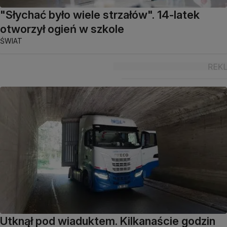
"Słychać było wiele strzałów". 14-latek
otworzył ogień w szkole
ŚWIAT
Utknął pod wiaduktem. Kilkanaście godzin