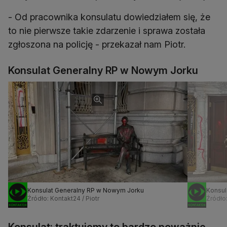
- Od pracownika konsulatu dowiedziałem się, że
to nie pierwsze takie zdarzenie i sprawa została
zgłoszona na policję - przekazał nam Piotr.
Konsulat Generalny RP w Nowym Jorku
Konsulat Generalny RP w Nowym Jorku
Konsul
Źródło: Kontakt24 / Piotr
Źródło:
Konsulat: traktujemy to bardzo poważnie