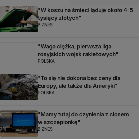
"W koszu na śmieci ląduje około 4-5
tysięcy złotych"
BIZNES
"Waga ciężka, pierwsza liga
rosyjskich wojsk rakietowych"
POLSKA
"To się nie dokona bez ceny dla
Europy, ale także dla Ameryki"
POLSKA
"Mamy tutaj do czynienia z ciosem
w szczepionkę"
BIZNES