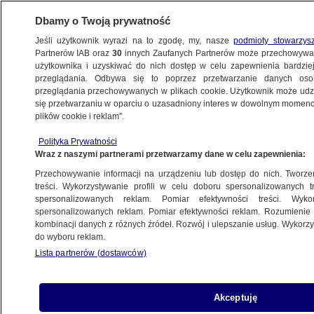
Dbamy o Twoją prywatność
Jeśli użytkownik wyrazi na to zgodę, my, nasze
podmioty stowarzys
Partnerów IAB oraz
30
innych Zaufanych Partnerów może przechowywa
użytkownika i uzyskiwać do nich dostęp w celu zapewnienia bardzi
przeglądania. Odbywa się to poprzez przetwarzanie danych os
przeglądania przechowywanych w plikach cookie. Użytkownik może udzie
WSTAJESZ I WEEKEND
się przetwarzaniu w oparciu o uzasadniony interes w dowolnym momencie
plików cookie i reklam”.
"Nawet w stanie wojennym
priorytetem reżimu jest zabijanie
Polityka Prywatności
Wraz z naszymi partnerami przetwarzamy dane w celu zapewnienia:
swoich ludzi"
ŚWIAT
Przechowywanie informacji na urządzeniu lub dostęp do nich. Tworzeni
treści. Wykorzystywanie profili w celu doboru spersonalizowanych tr
spersonalizowanych reklam. Pomiar efektywności treści. Wyko
Omenaa Mensah z wyjątkową
spersonalizowanych reklam. Pomiar efektywności reklam. Rozumienie o
kombinacji danych z różnych źródeł. Rozwój i ulepszanie usług. Wykor
nagrodą. "Możemy i powinniśmy
do wyboru reklam.
wyznaczać kierunek"
Lista partnerów (dostawców)
ŚWIAT
Akceptuję
Ewakuacja "praktycznie niemożliwa".