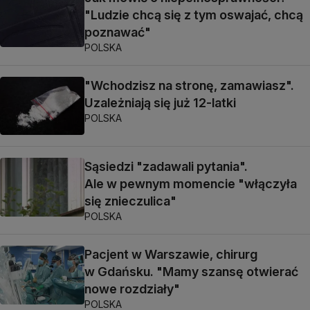
"Ludzie chcą się z tym oswajać, chcą
poznawać"
POLSKA
"Wchodzisz na stronę, zamawiasz".
Uzależniają się już 12-latki
POLSKA
Sąsiedzi "zadawali pytania".
Ale w pewnym momencie "włączyła
się znieczulica"
POLSKA
Pacjent w Warszawie, chirurg
w Gdańsku. "Mamy szansę otwierać
nowe rozdziały"
POLSKA