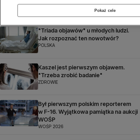
Pojechał tam reporter "Superwizjera"
ŚWIAT
Pokaż cele
"Triada objawów" u młodych ludzi.
Jak rozpoznać ten nowotwór?
POLSKA
Kaszel jest pierwszym objawem.
"Trzeba zrobić badanie"
ZDROWIE
Był pierwszym polskim reporterem
w F-16. Wyjątkowa pamiątka na aukcji
WOŚP
WOŚP 2026