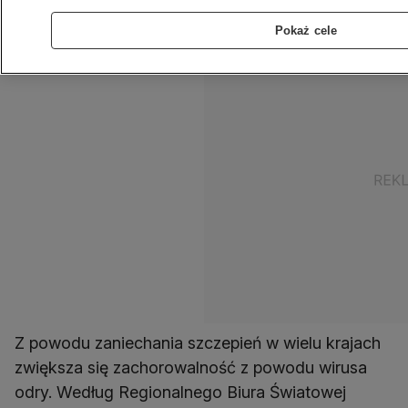
odry są szczepienia.
Pokaż cele
Z powodu zaniechania szczepień w wielu krajach
zwiększa się zachorowalność z powodu wirusa
odry. Według Regionalnego Biura Światowej