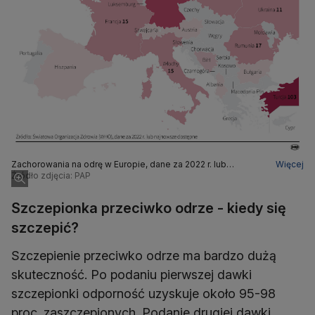
Zachorowania na odrę w Europie, dane za 2022 r. lub
Więcej
najnowsze dostępne
Źródło zdjęcia: PAP
Szczepionka przeciwko odrze - kiedy się
szczepić?
Szczepienie przeciwko odrze ma bardzo dużą
skuteczność. Po podaniu pierwszej dawki
szczepionki odporność uzyskuje około 95-98
proc. zaszczepionych. Podanie drugiej dawki