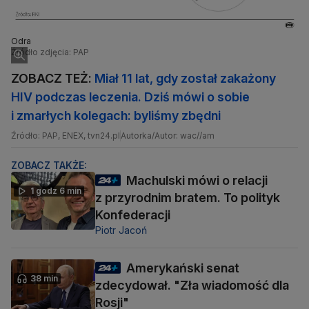
Odra
Źródło zdjęcia: PAP
ZOBACZ TEŻ:
Miał 11 lat, gdy został zakażony
HIV podczas leczenia. Dziś mówi o sobie
i zmarłych kolegach: byliśmy zbędni
Źródło: PAP, ENEX, tvn24.pl
Autorka/Autor: wac//am
ZOBACZ TAKŻE:
Machulski mówi o relacji
1 godz 6 min
z przyrodnim bratem. To polityk
Konfederacji
Piotr Jacoń
Amerykański senat
38 min
zdecydował. "Zła wiadomość dla
Rosji"