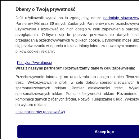
Dbamy o Twoją prywatność
Jeśli użytkownik wyrazi na to zgodę, my, nasze
podmioty stowarzys
Partnerów IAB oraz
30
innych Zaufanych Partnerów może przechowywa
użytkownika i uzyskiwać do nich dostęp w celu zapewnienia bardzi
przeglądania. Odbywa się to poprzez przetwarzanie danych os
przeglądania przechowywanych w plikach cookie. Użytkownik może udzie
ŚWIAT
się przetwarzaniu w oparciu o uzasadniony interes w dowolnym momencie
plików cookie i reklam”.
Choroba bardziej zaraźliwa niż covid
Polityka Prywatności
i grypa wraca do Europy
Wraz z naszymi partnerami przetwarzamy dane w celu zapewnienia:
Przechowywanie informacji na urządzeniu lub dostęp do nich. Tworzeni
27.05.2024, 11:52
treści. Wykorzystywanie profili w celu doboru spersonalizowanych tr
spersonalizowanych reklam. Pomiar efektywności treści. Wyko
spersonalizowanych reklam. Pomiar efektywności reklam. Rozumienie o
Udostępnij
kombinacji danych z różnych źródeł. Rozwój i ulepszanie usług. Wykor
do wyboru reklam.
"Odra wraca do Europy" - pisze agencja ENEX,
Lista partnerów (dostawców)
informując o kolejnych przypadkach tej choroby
zakaźnej na naszym kontynencie. Wzrost
przypadków notuje się również w Polsce.
Akceptuję
Eksperci wskazują, że kluczowe w zwalczaniu