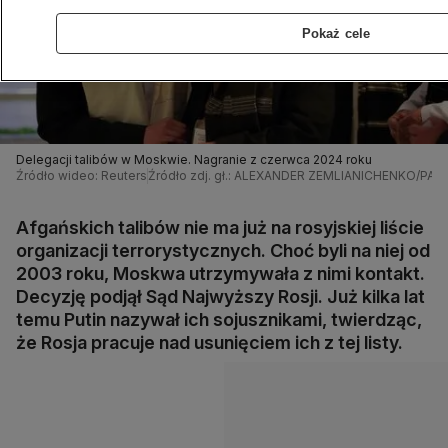
Pokaż cele
Delegacji talibów w Moskwie. Nagranie z czerwca 2024 roku
Źródło wideo: Reuters
Źródło zdj. gł.: ALEXANDER ZEMLIANICHENKO/PAP
Afgańskich talibów nie ma już na rosyjskiej liście
organizacji terrorystycznych. Choć byli na niej od
2003 roku, Moskwa utrzymywała z nimi kontakt.
Decyzję podjął Sąd Najwyższy Rosji. Już kilka lat
temu Putin nazywał ich sojusznikami, twierdząc,
że Rosja pracuje nad usunięciem ich z tej listy.