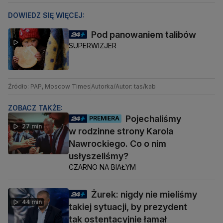
DOWIEDZ SIĘ WIĘCEJ:
Pod panowaniem talibów
SUPERWIZJER
Źródło: PAP, Moscow Times
Autorka/Autor: tas/kab
ZOBACZ TAKŻE:
Pojechaliśmy
PREMIERA
27 min
w rodzinne strony Karola
Nawrockiego. Co o nim
usłyszeliśmy?
CZARNO NA BIAŁYM
Żurek: nigdy nie mieliśmy
44 min
takiej sytuacji, by prezydent
tak ostentacyjnie łamał