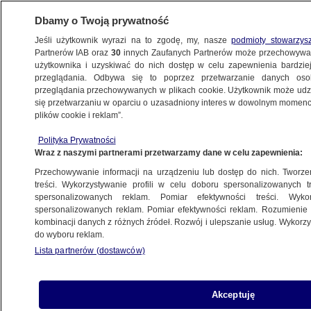
Dbamy o Twoją prywatność
Jeśli użytkownik wyrazi na to zgodę, my, nasze
podmioty stowarzys
Partnerów IAB oraz
30
innych Zaufanych Partnerów może przechowywa
użytkownika i uzyskiwać do nich dostęp w celu zapewnienia bardzi
przeglądania. Odbywa się to poprzez przetwarzanie danych os
przeglądania przechowywanych w plikach cookie. Użytkownik może udzie
ŚWIAT
się przetwarzaniu w oparciu o uzasadniony interes w dowolnym momencie
plików cookie i reklam”.
Rosja skreśla talibów z listy organizacji
Polityka Prywatności
terrorystycznych
Wraz z naszymi partnerami przetwarzamy dane w celu zapewnienia:
Przechowywanie informacji na urządzeniu lub dostęp do nich. Tworzeni
17.04.2025, 18:49
treści. Wykorzystywanie profili w celu doboru spersonalizowanych tr
spersonalizowanych reklam. Pomiar efektywności treści. Wyko
spersonalizowanych reklam. Pomiar efektywności reklam. Rozumienie o
Udostępnij
kombinacji danych z różnych źródeł. Rozwój i ulepszanie usług. Wykor
do wyboru reklam.
Lista partnerów (dostawców)
Akceptuję