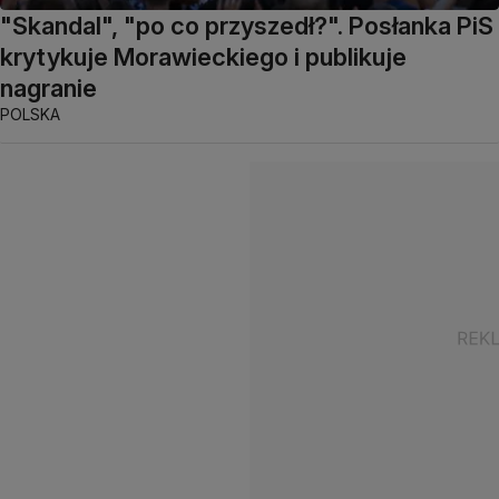
"Skandal", "po co przyszedł?". Posłanka PiS
krytykuje Morawieckiego i publikuje
nagranie
POLSKA