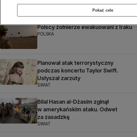
się powtórzy?
CIEKAWE CZASY
Pokaż cele
Polscy żołnierze ewakuowani z Iraku
POLSKA
Planował atak terrorystyczny
podczas koncertu Taylor Swift.
Usłyszał zarzuty
ŚWIAT
Bilal Hasan al-Dżasim zginął
w amerykańskim ataku. Odwet
za zasadzkę
ŚWIAT