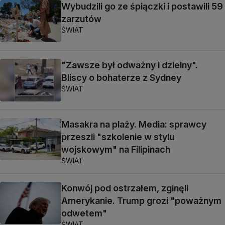
Wybudzili go ze śpiączki i postawili 59
zarzutów
ŚWIAT
"Zawsze był odważny i dzielny".
Bliscy o bohaterze z Sydney
ŚWIAT
Masakra na plaży. Media: sprawcy
przeszli "szkolenie w stylu
wojskowym" na Filipinach
ŚWIAT
Konwój pod ostrzałem, zginęli
Amerykanie. Trump grozi "poważnym
odwetem"
ŚWIAT