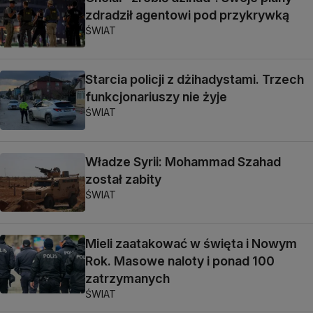
zdradził agentowi pod przykrywką
ŚWIAT
Starcia policji z dżihadystami. Trzech
funkcjonariuszy nie żyje
ŚWIAT
Władze Syrii: Mohammad Szahad
został zabity
ŚWIAT
Mieli zaatakować w święta i Nowym
Rok. Masowe naloty i ponad 100
zatrzymanych
ŚWIAT