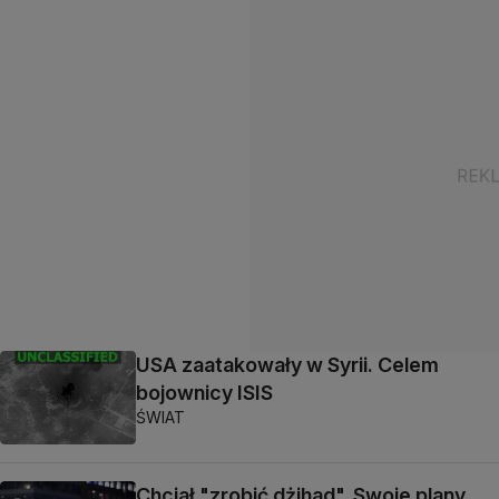
USA zaatakowały w Syrii. Celem
bojownicy ISIS
ŚWIAT
Chciał "zrobić dżihad". Swoje plany