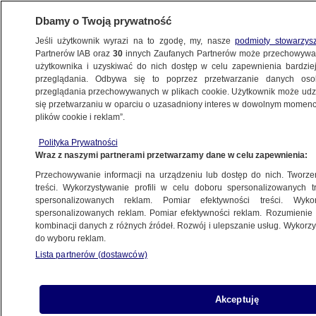
Dbamy o Twoją prywatność
Jeśli użytkownik wyrazi na to zgodę, my, nasze
podmioty stowarzys
Partnerów IAB oraz
30
innych Zaufanych Partnerów może przechowywa
użytkownika i uzyskiwać do nich dostęp w celu zapewnienia bardzi
przeglądania. Odbywa się to poprzez przetwarzanie danych os
przeglądania przechowywanych w plikach cookie. Użytkownik może udzie
PAŃSTWO ISLAMSKIE
się przetwarzaniu w oparciu o uzasadniony interes w dowolnym momencie
plików cookie i reklam”.
Polka zabita w Berlinie. Jest ruch
polskiej prokuratury
Polityka Prywatności
Wraz z naszymi partnerami przetwarzamy dane w celu zapewnienia:
POLSKA
Przechowywanie informacji na urządzeniu lub dostęp do nich. Tworzeni
treści. Wykorzystywanie profili w celu doboru spersonalizowanych tr
spersonalizowanych reklam. Pomiar efektywności treści. Wyko
"Wyeliminowani na polu walki". Armia
spersonalizowanych reklam. Pomiar efektywności reklam. Rozumienie o
o wspólnych nalotach z siłami USA
kombinacji danych z różnych źródeł. Rozwój i ulepszanie usług. Wykor
ŚWIAT
do wyboru reklam.
Lista partnerów (dostawców)
"Afryka stała się światowym
Akceptuję
epicentrum dżihadyzmu". Czy historia