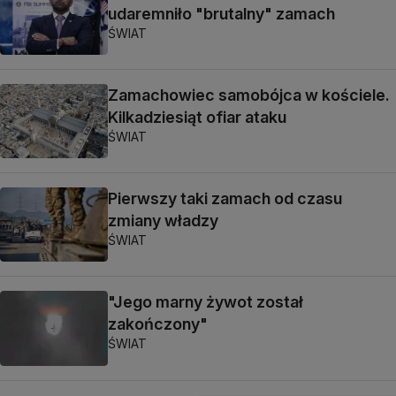
udaremniło "brutalny" zamach
ŚWIAT
Zamachowiec samobójca w kościele.
Kilkadziesiąt ofiar ataku
ŚWIAT
Pierwszy taki zamach od czasu
zmiany władzy
ŚWIAT
"Jego marny żywot został
zakończony"
ŚWIAT