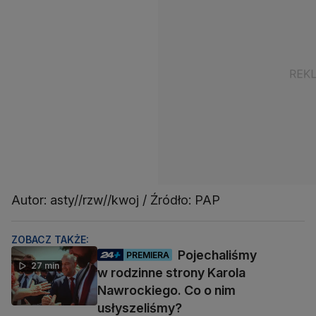
Autor: asty//rzw//kwoj / Źródło: PAP
ZOBACZ TAKŻE:
Pojechaliśmy
PREMIERA
27 min
w rodzinne strony Karola
Nawrockiego. Co o nim
usłyszeliśmy?