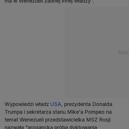
ma w Wenezueli żadnej innej władzy".
Wypowiedzi władz
USA
, prezydenta Donalda
Trumpa i sekretarza stanu Mike'a Pompeo na
temat Wenezueli przedstawicielka MSZ Rosji
nazwała "arogancką próbą dyktowania