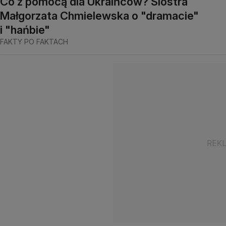
Co z pomocą dla Ukraińców? Siostra
Małgorzata Chmielewska o "dramacie"
i "hańbie"
FAKTY PO FAKTACH