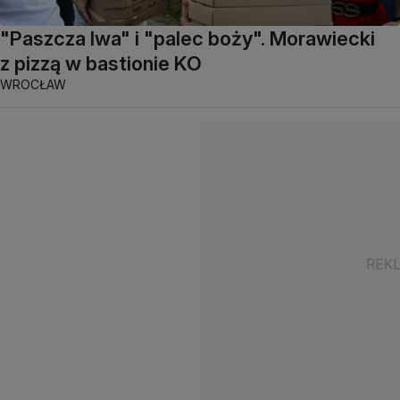
"Paszcza lwa" i "palec boży". Morawiecki
z pizzą w bastionie KO
WROCŁAW