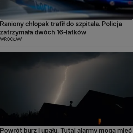
Raniony chłopak trafił do szpitala. Policja
zatrzymała dwóch 16-latków
WROCŁAW
Powrót burz i upału. Tutaj alarmy mogą mieć