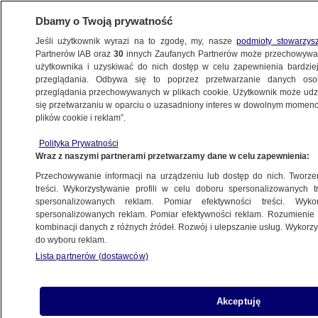
Dbamy o Twoją prywatność
Jeśli użytkownik wyrazi na to zgodę, my, nasze
podmioty stowarzys
Partnerów IAB oraz
30
innych Zaufanych Partnerów może przechowywa
użytkownika i uzyskiwać do nich dostęp w celu zapewnienia bardzi
przeglądania. Odbywa się to poprzez przetwarzanie danych os
przeglądania przechowywanych w plikach cookie. Użytkownik może udzie
ŚWIAT
się przetwarzaniu w oparciu o uzasadniony interes w dowolnym momencie
plików cookie i reklam”.
"Ani Rosja, ani Wenezuela nie są
Polityka Prywatności
prowincjami Stanów Zjednoczonych"
Wraz z naszymi partnerami przetwarzamy dane w celu zapewnienia:
Przechowywanie informacji na urządzeniu lub dostęp do nich. Tworzeni
28.03.2019, 18:29
treści. Wykorzystywanie profili w celu doboru spersonalizowanych tr
spersonalizowanych reklam. Pomiar efektywności treści. Wyko
spersonalizowanych reklam. Pomiar efektywności reklam. Rozumienie o
Udostępnij
kombinacji danych z różnych źródeł. Rozwój i ulepszanie usług. Wykor
do wyboru reklam.
Lista partnerów (dostawców)
Akceptuję