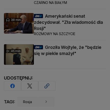
CZARNO NA BIAŁYM
Amerykański senat
38 min
zdecydował. "Zła wiadomość dla
Rosji"
ROZMOWY NA SZCZYCIE
Groziła Wojtyle, że "będzie
45 min
się w piekle smażył"
UDOSTĘPNIJ:
TAGI:
Rosja