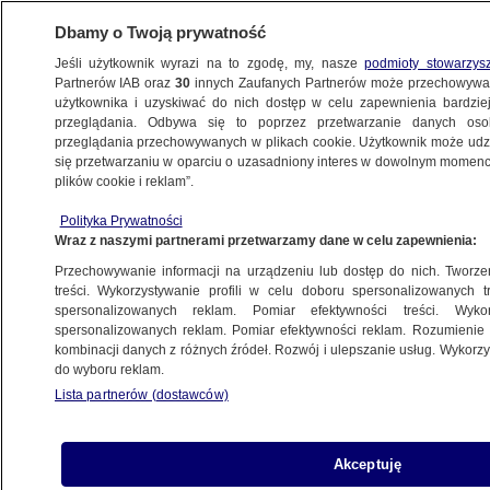
Dbamy o Twoją prywatność
Jeśli użytkownik wyrazi na to zgodę, my, nasze
podmioty stowarzys
Partnerów IAB oraz
30
innych Zaufanych Partnerów może przechowywa
użytkownika i uzyskiwać do nich dostęp w celu zapewnienia bardzi
przeglądania. Odbywa się to poprzez przetwarzanie danych os
przeglądania przechowywanych w plikach cookie. Użytkownik może udzie
PILNE
Ukraina wydała zgodę na kolejne ekshumacje
się przetwarzaniu w oparciu o uzasadniony interes w dowolnym momencie
plików cookie i reklam”.
ŚWIAT
Polityka Prywatności
Wraz z naszymi partnerami przetwarzamy dane w celu zapewnienia:
W jaki sposób Rosja była w stanie
Przechowywanie informacji na urządzeniu lub dostęp do nich. Tworzeni
przeprowadzić największy atak powietrzny
treści. Wykorzystywanie profili w celu doboru spersonalizowanych tr
spersonalizowanych reklam. Pomiar efektywności treści. Wyko
na Ukrainę? Cztery możliwe
spersonalizowanych reklam. Pomiar efektywności reklam. Rozumienie o
wytłumaczenia
kombinacji danych z różnych źródeł. Rozwój i ulepszanie usług. Wykor
do wyboru reklam.
Lista partnerów (dostawców)
20.11.2022, 19:05
Udostępnij
Akceptuję