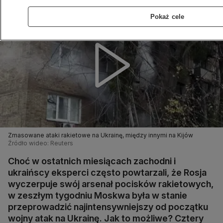
Pokaż cele
Zmasowane ataki rakietowe na Ukrainę, między innymi na Kijów
Źródło wideo: Reuters
Choć w ostatnich miesiącach zachodni i
ukraińscy eksperci często powtarzali, że Rosja
wyczerpuje swój arsenał pocisków rakietowych,
w zeszłym tygodniu Moskwa była w stanie
przeprowadzić najintensywniejszy od początku
wojny atak na Ukrainę. Jak to możliwe? Cztery