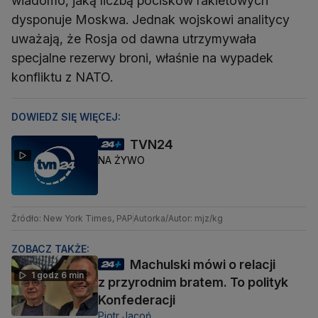
wiadomo, jaką liczbą pocisków rakietowych
dysponuje Moskwa. Jednak wojskowi analitycy
uważają, że Rosja od dawna utrzymywała
specjalne rezerwy broni, właśnie na wypadek
konfliktu z NATO.
DOWIEDZ SIĘ WIĘCEJ:
TVN24
NA ŻYWO
Źródło: New York Times, PAP
Autorka/Autor: mjz/kg
ZOBACZ TAKŻE:
Machulski mówi o relacji
1 godz 6 min
z przyrodnim bratem. To polityk
Konfederacji
Piotr Jacoń