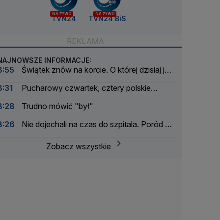
NA ŻYWO
NA ŻYWO
TVN24
TVN24 BiS
NAJNOWSZE INFORMACJE:
8:55
Świątek znów na korcie. O której dzisiaj jej
pojedynek?
8:31
Pucharowy czwartek, cztery polskie
zespoły w akcji. O której dzisiaj mecze?
8:28
Trudno mówić "był"
8:26
Nie dojechali na czas do szpitala. Poród na
parkingu odebrał policjant
Zobacz wszystkie