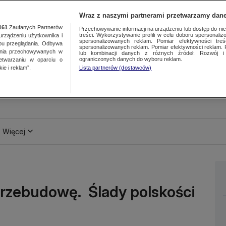
Wraz z naszymi partnerami przetwarzamy dane
161
Zaufanych Partnerów
Przechowywanie informacji na urządzeniu lub dostęp do nich.
treści. Wykorzystywanie profili w celu doboru spersonalizo
ządzeniu użytkownika i
spersonalizowanych reklam. Pomiar efektywności treś
bu przeglądania. Odbywa
spersonalizowanych reklam. Pomiar efektywności reklam. 
ania przechowywanych w
lub kombinacji danych z różnych źródeł. Rozwój i 
ograniczonych danych do wyboru reklam.
zetwarzaniu w oparciu o
ie i reklam”.
Lista partnerów (dostawców)
Więcej
 przebudowę. Ślady polskości