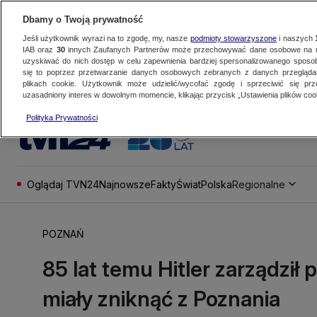
Dbamy o Twoją prywatność
Jeśli użytkownik wyrazi na to zgodę, my, nasze
podmioty stowarzyszone
i naszych
IAB oraz
30
innych Zaufanych Partnerów może przechowywać dane osobowe na ur
uzyskiwać do nich dostęp w celu zapewnienia bardziej spersonalizowanego sposo
się to poprzez przetwarzanie danych osobowych zebranych z danych przegląd
plikach cookie. Użytkownik może udzielić/wycofać zgodę i sprzeciwić się pr
uzasadniony interes w dowolnym momencie, klikając przycisk „Ustawienia plików cook
Polityka Prywatności
Oglądaj TVN24
Najnowsze
Fakty
Świat
Polska
Regionalne
POZNAŃ
85 lat temu Hitler zarządził
miały zniknąć z Poznania