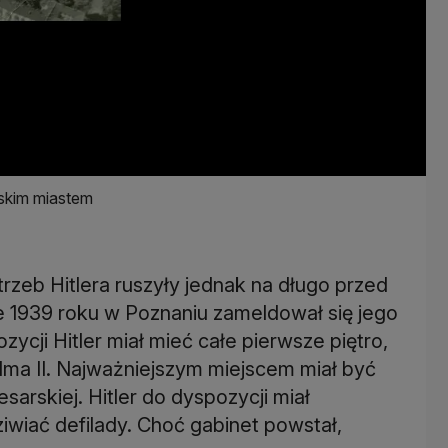
skim miastem
eb Hitlera ruszyły jednak na długo przed
e 1939 roku w Poznaniu zameldował się jego
zycji Hitler miał mieć całe pierwsze piętro,
lma II. Najważniejszym miejscem miał być
arskiej. Hitler do dyspozycji miał
wiać defilady. Choć gabinet powstał,