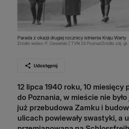
Parada z okazji drugiej rocznicy istnienia Kraju Warty
Źródło wideo: P. Ciesielski | TVN 24 Poznań
Źródło zdj. gł
Udostępnij
12 lipca 1940 roku, 10 miesięcy
do Poznania, w mieście nie był
już przebudowa Zamku i budow
ulicach powiewały swastyki, a u
przemianowaną na Schlossfreih