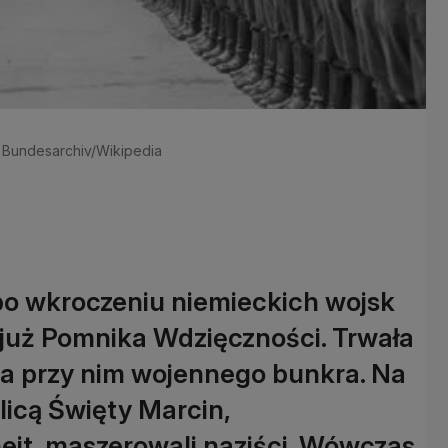
.: Bundesarchiv/Wikipedia
 po wkroczeniu niemieckich wojsk
o już Pomnika Wdzięczności. Trwała
a przy nim wojennego bunkra. Na
licą Święty Marcin,
eit, maszerowali naziści. Wówczas