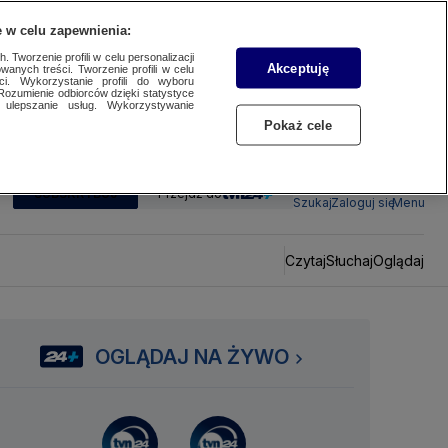
 w celu zapewnienia:
 Tworzenie profili w celu personalizacji
Akceptuję
wanych treści. Tworzenie profili w celu
ci. Wykorzystanie profili do wyboru
Rozumienie odbiorców dzięki statystyce
ulepszanie usług. Wykorzystywanie
Pokaż cele
SUBSKRYBUJ
Przejdź do
Szukaj
Zaloguj się
Menu
Czytaj
Słuchaj
Oglądaj
OGLĄDAJ NA ŻYWO