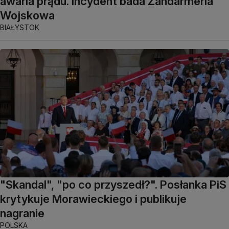
awaria prądu. Incydent bada Żandarmeria
Wojskowa
BIAŁYSTOK
"Skandal", "po co przyszedł?". Posłanka PiS
krytykuje Morawieckiego i publikuje
nagranie
POLSKA