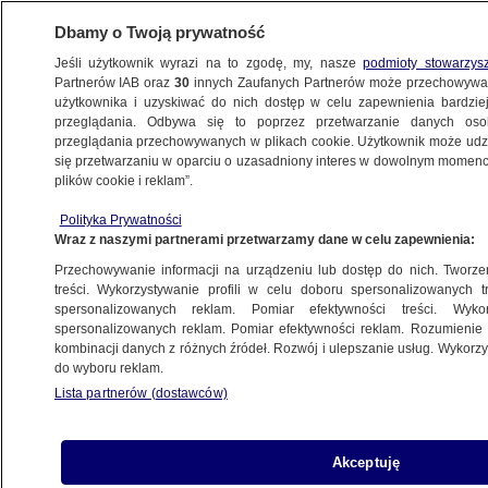
Dbamy o Twoją prywatność
Jeśli użytkownik wyrazi na to zgodę, my, nasze
podmioty stowarzys
Partnerów IAB oraz
30
innych Zaufanych Partnerów może przechowywa
ZDROWIE
użytkownika i uzyskiwać do nich dostęp w celu zapewnienia bardzi
przeglądania. Odbywa się to poprzez przetwarzanie danych os
przeglądania przechowywanych w plikach cookie. Użytkownik może udzie
ZDROWIE
się przetwarzaniu w oparciu o uzasadniony interes w dowolnym momencie
plików cookie i reklam”.
Jak uzdrowić system ochrony zdrowia?
Polityka Prywatności
"Musi być coś za coś"
Wraz z naszymi partnerami przetwarzamy dane w celu zapewnienia:
Przechowywanie informacji na urządzeniu lub dostęp do nich. Tworzeni
21.10.2025, 13:11
treści. Wykorzystywanie profili w celu doboru spersonalizowanych tr
spersonalizowanych reklam. Pomiar efektywności treści. Wyko
Posłuchaj artykułu
spersonalizowanych reklam. Pomiar efektywności reklam. Rozumienie o
Czyta lektor AI
kombinacji danych z różnych źródeł. Rozwój i ulepszanie usług. Wykor
do wyboru reklam.
Lista partnerów (dostawców)
Akceptuję