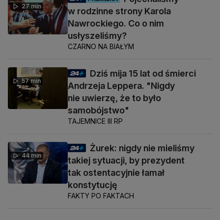
27 min
w rodzinne strony Karola
Nawrockiego. Co o nim
usłyszeliśmy?
CZARNO NA BIAŁYM
Dziś mija 15 lat od śmierci
57 min
Andrzeja Leppera. "Nigdy
nie uwierzę, że to było
samobójstwo"
TAJEMNICE III RP
Żurek: nigdy nie mieliśmy
44 min
takiej sytuacji, by prezydent
tak ostentacyjnie łamał
konstytucję
FAKTY PO FAKTACH