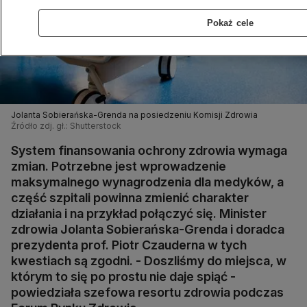
Pokaż cele
Jolanta Sobierańska-Grenda na posiedzeniu Komisji Zdrowia
Źródło zdj. gł.: Shutterstock
System finansowania ochrony zdrowia wymaga
zmian. Potrzebne jest wprowadzenie
maksymalnego wynagrodzenia dla medyków, a
część szpitali powinna zmienić charakter
działania i na przykład połączyć się. Minister
zdrowia Jolanta Sobierańska-Grenda i doradca
prezydenta prof. Piotr Czauderna w tych
kwestiach są zgodni. - Doszliśmy do miejsca, w
którym to się po prostu nie daje spiąć -
powiedziała szefowa resortu zdrowia podczas