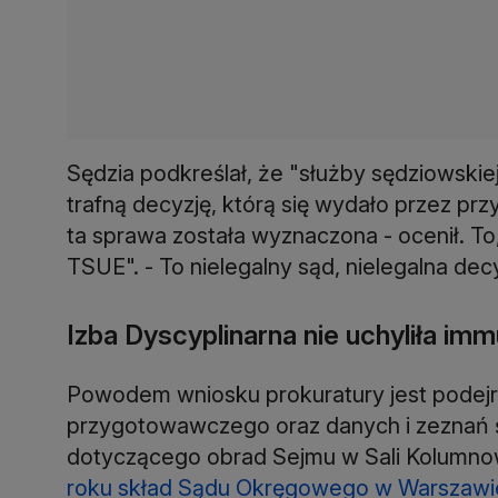
Sędzia podkreślał, że "służby sędziowskiej
trafną decyzję, którą się wydało przez przy
ta sprawa została wyznaczona - ocenił. To
TSUE". - To nielegalny sąd, nielegalna decy
Izba Dyscyplinarna nie uchyliła imm
Powodem wniosku prokuratury jest podejrz
przygotowawczego oraz danych i zeznań 
dotyczącego obrad Sejmu w Sali Kolumnow
roku skład Sądu Okręgowego w Warszawie