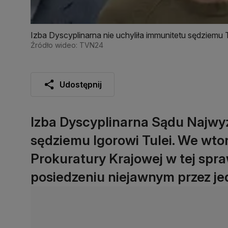
Izba Dyscyplinarna nie uchyliła immunitetu sędziemu T
Źródło wideo: TVN24
Udostępnij
Izba Dyscyplinarna Sądu Najwyż
sędziemu Igorowi Tulei. We wto
Prokuratury Krajowej w tej spra
posiedzeniu niejawnym przez j