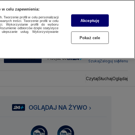
 w celu zapewnienia:
 Tworzenie profili w celu personalizacji
Akceptuję
wanych treści. Tworzenie profili w celu
ci. Wykorzystanie profili do wyboru
Rozumienie odbiorców dzięki statystyce
ulepszanie usług. Wykorzystywanie
Pokaż cele
SUBSKRYBUJ
Przejdź do
Szukaj
Zaloguj się
Menu
Czytaj
Słuchaj
Oglądaj
OGLĄDAJ NA ŻYWO