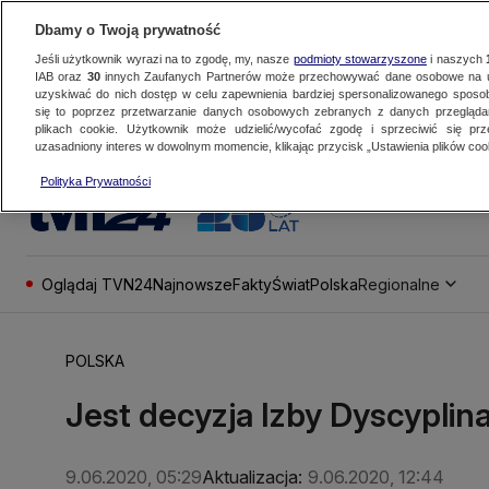
Dbamy o Twoją prywatność
Jeśli użytkownik wyrazi na to zgodę, my, nasze
podmioty stowarzyszone
i naszych
IAB oraz
30
innych Zaufanych Partnerów może przechowywać dane osobowe na ur
uzyskiwać do nich dostęp w celu zapewnienia bardziej spersonalizowanego sposo
się to poprzez przetwarzanie danych osobowych zebranych z danych przegląd
plikach cookie. Użytkownik może udzielić/wycofać zgodę i sprzeciwić się pr
uzasadniony interes w dowolnym momencie, klikając przycisk „Ustawienia plików cook
Polityka Prywatności
Oglądaj TVN24
Najnowsze
Fakty
Świat
Polska
Regionalne
POLSKA
Jest decyzja Izby Dyscyplin
9.06.2020, 05:29
Aktualizacja:
9.06.2020, 12:44