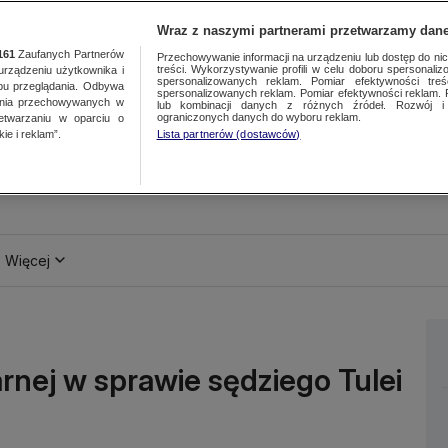
Wraz z naszymi partnerami przetwarzamy dane
161
Zaufanych Partnerów
Przechowywanie informacji na urządzeniu lub dostęp do nich.
treści. Wykorzystywanie profili w celu doboru spersonalizo
ządzeniu użytkownika i
spersonalizowanych reklam. Pomiar efektywności treś
bu przeglądania. Odbywa
spersonalizowanych reklam. Pomiar efektywności reklam. 
ania przechowywanych w
lub kombinacji danych z różnych źródeł. Rozwój i 
ograniczonych danych do wyboru reklam.
zetwarzaniu w oparciu o
ie i reklam”.
Lista partnerów (dostawców)
Więcej
arnej w sprawie sędziego Tulei