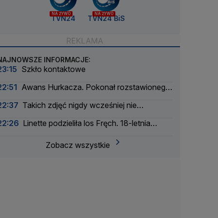
NA ŻYWO
NA ŻYWO
TVN24
TVN24 BiS
NAJNOWSZE INFORMACJE:
23:15
Szkło kontaktowe
22:51
Awans Hurkacza. Pokonał rozstawionego
rywala
22:37
Takich zdjęć nigdy wcześniej nie
wykonano
22:26
Linette podzieliła los Fręch. 18-letnia
Amerykanka za mocna
Zobacz wszystkie