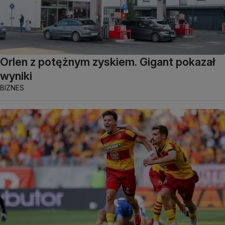
Orlen z potężnym zyskiem. Gigant pokazał
wyniki
BIZNES