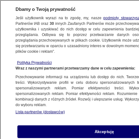
Dbamy o Twoją prywatność
Jeśli użytkownik wyrazi na to zgodę, my, nasze
podmioty stowarzys
Partnerów IAB oraz
30
innych Zaufanych Partnerów może przechowywa
użytkownika i uzyskiwać do nich dostęp w celu zapewnienia bardzi
przeglądania. Odbywa się to poprzez przetwarzanie danych os
przeglądania przechowywanych w plikach cookie. Użytkownik może udzie
POZNAŃ
się przetwarzaniu w oparciu o uzasadniony interes w dowolnym momencie
plików cookie i reklam”.
Pijana matka z synem na hulajnogach
Polityka Prywatności
po drodze krajowej
Wraz z naszymi partnerami przetwarzamy dane w celu zapewnienia:
Przechowywanie informacji na urządzeniu lub dostęp do nich. Tworzeni
16.10.2025, 08:10
treści. Wykorzystywanie profili w celu doboru spersonalizowanych tr
spersonalizowanych reklam. Pomiar efektywności treści. Wyko
Posłuchaj artykułu
spersonalizowanych reklam. Pomiar efektywności reklam. Rozumienie o
Czyta lektor AI
kombinacji danych z różnych źródeł. Rozwój i ulepszanie usług. Wykor
do wyboru reklam.
Lista partnerów (dostawców)
Akceptuję