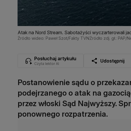
Atak na Nord Stream. Sabotażyści wyczarterowali jach
polskich wątków
Źródło wideo: Paweł Szot/Fakty TVN
Źródło zdj. gł.: PAP
Posłuchaj artykułu
Udostępnij
Czyta lektor AI
Postanowienie sądu o przekazan
podejrzanego o atak na gazocią
przez włoski Sąd Najwyższy. Sp
ponownego rozpatrzenia.