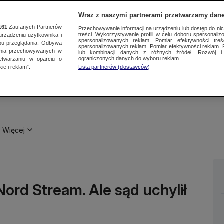
Wraz z naszymi partnerami przetwarzamy dane
161
Zaufanych Partnerów
Przechowywanie informacji na urządzeniu lub dostęp do nich.
treści. Wykorzystywanie profili w celu doboru spersonalizo
ządzeniu użytkownika i
spersonalizowanych reklam. Pomiar efektywności treś
bu przeglądania. Odbywa
spersonalizowanych reklam. Pomiar efektywności reklam. 
ania przechowywanych w
lub kombinacji danych z różnych źródeł. Rozwój i 
ograniczonych danych do wyboru reklam.
zetwarzaniu w oparciu o
ie i reklam”.
Lista partnerów (dostawców)
Więcej
ord Stream. Ale sąd uchylił