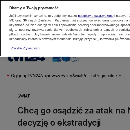
Dbamy o Twoją prywatność
Jeśli użytkownik wyrazi na to zgodę, my, nasze
podmioty stowarzyszone
i naszych
IAB oraz
30
innych Zaufanych Partnerów może przechowywać dane osobowe na ur
uzyskiwać do nich dostęp w celu zapewnienia bardziej spersonalizowanego sposo
się to poprzez przetwarzanie danych osobowych zebranych z danych przegląd
plikach cookie. Użytkownik może udzielić/wycofać zgodę i sprzeciwić się pr
uzasadniony interes w dowolnym momencie, klikając przycisk „Ustawienia plików cook
Polityka Prywatności
Oglądaj TVN24
Najnowsze
Fakty
Świat
Polska
Regionalne
ŚWIAT
Chcą go osądzić za atak na N
decyzję o ekstradycji