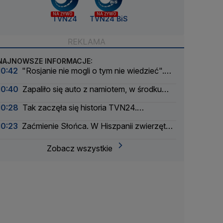
NA ŻYWO
NA ŻYWO
TVN24
TVN24 BiS
NAJNOWSZE INFORMACJE:
10:42
"Rosjanie nie mogli o tym nie wiedzieć".
Zabili trzyletnie dziecko
10:40
Zapaliło się auto z namiotem, w środku
spała rodzina. Chwile grozy na kempingu
10:28
Tak zaczęła się historia TVN24.
"Założyliśmy takie urocze koszulki"
10:23
Zaćmienie Słońca. W Hiszpanii zwierzęta
mogą "zaśpiewać"
Zobacz wszystkie