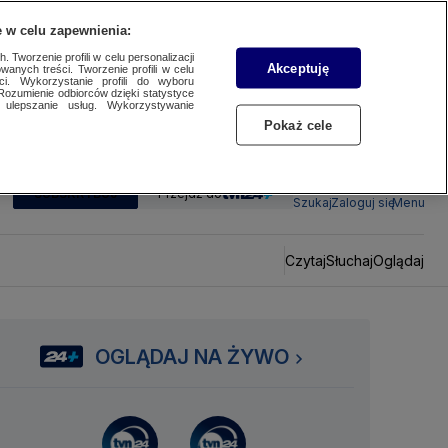
 w celu zapewnienia:
 Tworzenie profili w celu personalizacji
Akceptuję
wanych treści. Tworzenie profili w celu
ci. Wykorzystanie profili do wyboru
Rozumienie odbiorców dzięki statystyce
ulepszanie usług. Wykorzystywanie
Pokaż cele
SUBSKRYBUJ
Przejdź do
Szukaj
Zaloguj się
Menu
Czytaj
Słuchaj
Oglądaj
OGLĄDAJ NA ŻYWO