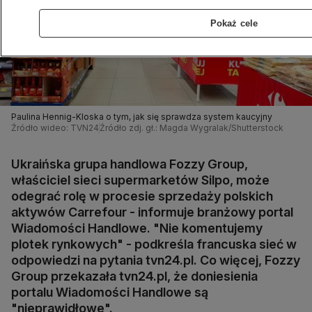
Pokaż cele
Paulina Hennig-Kloska o tym, jak się sprawdza system kaucyjny
Źródło wideo: TVN24
Źródło zdj. gł.: Magda Wygralak/Shutterstock
Ukraińska grupa handlowa Fozzy Group,
właściciel sieci supermarketów Silpo, może
odegrać rolę w procesie sprzedaży polskich
aktywów Carrefour - informuje branżowy portal
Wiadomości Handlowe. "Nie komentujemy
plotek rynkowych" - podkreśla francuska sieć w
odpowiedzi na pytania tvn24.pl. Co więcej, Fozzy
Group przekazała tvn24.pl, że doniesienia
portalu Wiadomości Handlowe są
"nieprawidłowe".