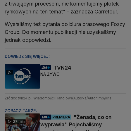
z trwającym procesem, nie komentujemy plotek
rynkowych na ten temat" - zaznacza Carrefour.
Wysłaliśmy też pytania do biura prasowego Fozzy
Group. Do momentu publikacji nie uzyskaliśmy
jednak odpowiedzi.
DOWIEDZ SIĘ WIĘCEJ:
TVN24
NA ŻYWO
Źródło: tvn24.pl, Wiadomości Handlowe
Autorka/Autor: mp/kris
ZOBACZ TAKŻE:
"Żenada, co on
PREMIERA
27 min
wyprawia". Pojechaliśmy