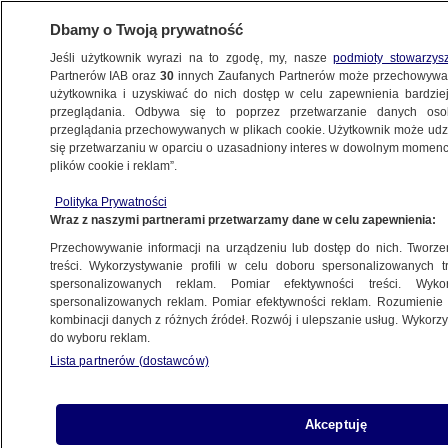
Dbamy o Twoją prywatność
Jeśli użytkownik wyrazi na to zgodę, my, nasze
podmioty stowarzys
Partnerów IAB oraz
30
innych Zaufanych Partnerów może przechowywa
BIZNES
użytkownika i uzyskiwać do nich dostęp w celu zapewnienia bardzi
przeglądania. Odbywa się to poprzez przetwarzanie danych os
przeglądania przechowywanych w plikach cookie. Użytkownik może udzie
Z KRAJU
się przetwarzaniu w oparciu o uzasadniony interes w dowolnym momencie
plików cookie i reklam”.
Co z Carrefourem w Polsce? "Nie
Polityka Prywatności
komentujemy plotek"
Wraz z naszymi partnerami przetwarzamy dane w celu zapewnienia:
Przechowywanie informacji na urządzeniu lub dostęp do nich. Tworzeni
16.10.2025, 07:30
treści. Wykorzystywanie profili w celu doboru spersonalizowanych tr
spersonalizowanych reklam. Pomiar efektywności treści. Wyko
Posłuchaj artykułu
spersonalizowanych reklam. Pomiar efektywności reklam. Rozumienie o
Czyta lektor AI
kombinacji danych z różnych źródeł. Rozwój i ulepszanie usług. Wykor
do wyboru reklam.
Lista partnerów (dostawców)
Akceptuję