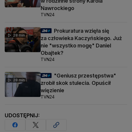
w rodzinne strony Karola
Nawrockiego
TVN24
Prokuratura wzięła się
28 min
za człowieka Kaczyńskiego. Już
nie "wszystko mogę" Daniel
Obajtek?
TVN24
"Geniusz przestępstwa"
28 min
zrobił skok stulecia. Opuścił
więzienie
TVN24
UDOSTĘPNIJ: