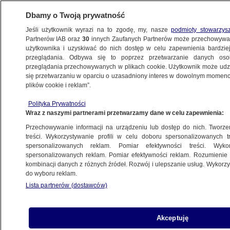
Dbamy o Twoją prywatność
Jeśli użytkownik wyrazi na to zgodę, my, nasze
podmioty stowarzys
Partnerów IAB oraz
30
innych Zaufanych Partnerów może przechowywa
BIZNES
użytkownika i uzyskiwać do nich dostęp w celu zapewnienia bardzi
przeglądania. Odbywa się to poprzez przetwarzanie danych os
przeglądania przechowywanych w plikach cookie. Użytkownik może udzie
ZE ŚWIATA
się przetwarzaniu w oparciu o uzasadniony interes w dowolnym momencie
plików cookie i reklam”.
Zajęli "miejscówkę KGB". Jest decyzja
Polityka Prywatności
sądu
Wraz z naszymi partnerami przetwarzamy dane w celu zapewnienia:
Przechowywanie informacji na urządzeniu lub dostęp do nich. Tworzeni
16.10.2025, 08:02
treści. Wykorzystywanie profili w celu doboru spersonalizowanych tr
spersonalizowanych reklam. Pomiar efektywności treści. Wyko
Posłuchaj artykułu
spersonalizowanych reklam. Pomiar efektywności reklam. Rozumienie o
Czyta lektor AI
kombinacji danych z różnych źródeł. Rozwój i ulepszanie usług. Wykor
do wyboru reklam.
Lista partnerów (dostawców)
Akceptuję