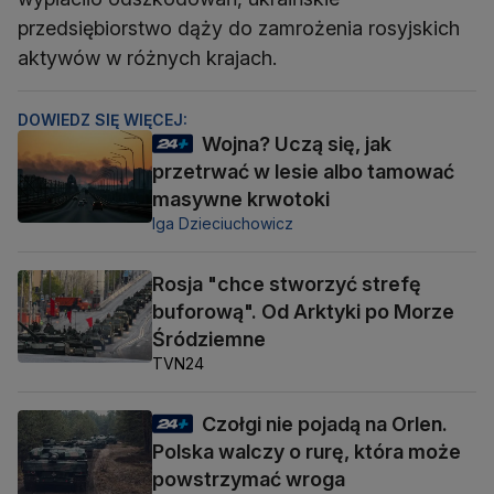
przedsiębiorstwo dąży do zamrożenia rosyjskich
aktywów w różnych krajach.
DOWIEDZ SIĘ WIĘCEJ:
Wojna? Uczą się, jak
przetrwać w lesie albo tamować
masywne krwotoki
Iga Dzieciuchowicz
Rosja "chce stworzyć strefę
buforową". Od Arktyki po Morze
Śródziemne
TVN24
Czołgi nie pojadą na Orlen.
Polska walczy o rurę, która może
powstrzymać wroga