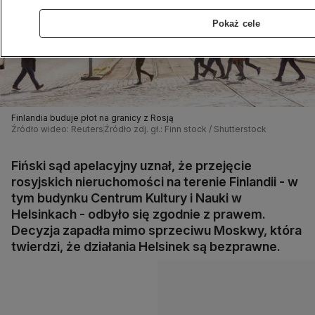
Pokaż cele
Finlandia buduje płot na granicy z Rosją
Źródło wideo: Reuters
Źródło zdj. gł.: Finn stock / Shutterstock
Fiński sąd apelacyjny uznał, że przejęcie
rosyjskich nieruchomości na terenie Finlandii - w
tym budynku Centrum Kultury i Nauki w
Helsinkach - odbyło się zgodnie z prawem.
Decyzja zapadła mimo sprzeciwu Moskwy, która
twierdzi, że działania Helsinek są bezprawne.