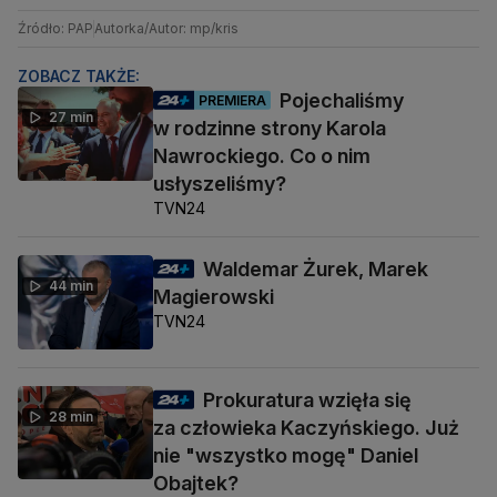
Źródło: PAP
Autorka/Autor: mp/kris
ZOBACZ TAKŻE:
Pojechaliśmy
PREMIERA
27 min
w rodzinne strony Karola
Nawrockiego. Co o nim
usłyszeliśmy?
TVN24
Waldemar Żurek, Marek
44 min
Magierowski
TVN24
Prokuratura wzięła się
28 min
za człowieka Kaczyńskiego. Już
nie "wszystko mogę" Daniel
Obajtek?