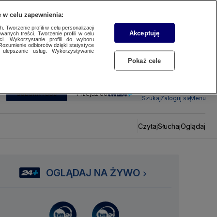
 w celu zapewnienia:
 Tworzenie profili w celu personalizacji
Akceptuję
wanych treści. Tworzenie profili w celu
ci. Wykorzystanie profili do wyboru
Rozumienie odbiorców dzięki statystyce
ulepszanie usług. Wykorzystywanie
Pokaż cele
SUBSKRYBUJ
Przejdź do
Szukaj
Zaloguj się
Menu
Czytaj
Słuchaj
Oglądaj
OGLĄDAJ NA ŻYWO