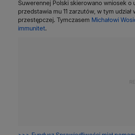
Suwerennej Polski skierowano wniosek o u
przedstawia mu 11 zarzutów, w tym udział
przestępczej. Tymczasem
Michałowi Wosio
immunitet
.
>>> Fundusz Sprawiedliwości miał pomagać