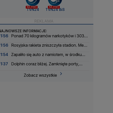
NA ŻYWO
NA ŻYWO
TVN24
TVN24 BiS
NAJNOWSZE INFORMACJE:
11:56
Ponad 70 kilogramów narkotyków i 303
zatrzymanych. Zmasowana akcja policji
11:56
Rosyjska rakieta zniszczyła stadion. Mecz
przełożony
11:54
Zapaliło się auto z namiotem, w środku
spała rodzina. Chwile grozy na kempingu
11:37
Dolphin coraz bliżej. Zamknięte porty,
odwołane loty
Zobacz wszystkie