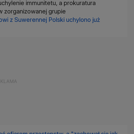
chylenie immunitetu, a prokuratura
 w zorganizowanej grupie
wi z Suwerennej Polski uchylono już
 ofiarom przestępstw, a "zachował się jak