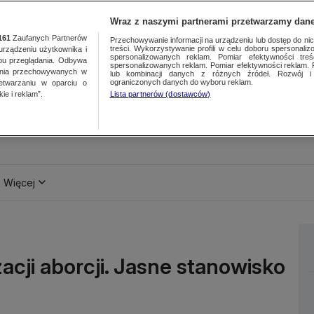
Wraz z naszymi partnerami przetwarzamy dane
161
Zaufanych Partnerów
Przechowywanie informacji na urządzeniu lub dostęp do nich.
treści. Wykorzystywanie profili w celu doboru spersonalizo
ządzeniu użytkownika i
spersonalizowanych reklam. Pomiar efektywności treś
bu przeglądania. Odbywa
spersonalizowanych reklam. Pomiar efektywności reklam. 
ania przechowywanych w
lub kombinacji danych z różnych źródeł. Rozwój i 
ograniczonych danych do wyboru reklam.
zetwarzaniu w oparciu o
ie i reklam”.
Lista partnerów (dostawców)
Więcej
cji aborcji. Jasne stanowisko