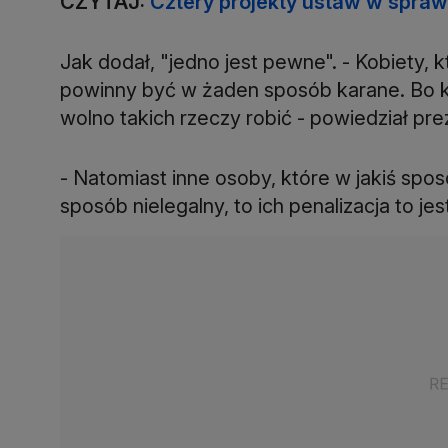
CZYTAJ:
Cztery projekty ustaw w sprawi
Jak dodał, "jedno jest pewne". - Kobiety, k
powinny być w żaden sposób karane. Bo kob
wolno takich rzeczy robić - powiedział pre
- Natomiast inne osoby, które w jakiś sp
sposób nielegalny, to ich penalizacja to jes