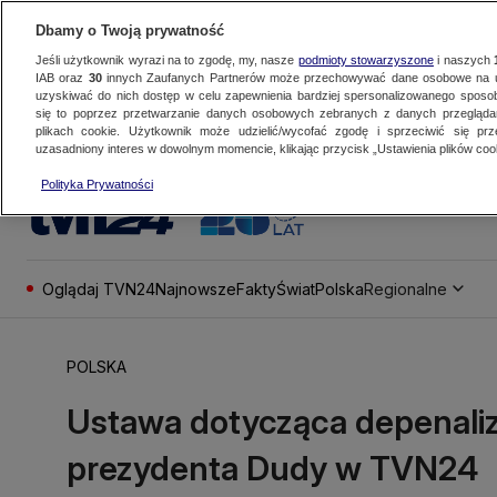
Dbamy o Twoją prywatność
Jeśli użytkownik wyrazi na to zgodę, my, nasze
podmioty stowarzyszone
i naszych
IAB oraz
30
innych Zaufanych Partnerów może przechowywać dane osobowe na ur
uzyskiwać do nich dostęp w celu zapewnienia bardziej spersonalizowanego sposo
się to poprzez przetwarzanie danych osobowych zebranych z danych przegląd
plikach cookie. Użytkownik może udzielić/wycofać zgodę i sprzeciwić się pr
uzasadniony interes w dowolnym momencie, klikając przycisk „Ustawienia plików cook
Polityka Prywatności
Oglądaj TVN24
Najnowsze
Fakty
Świat
Polska
Regionalne
POLSKA
Ustawa dotycząca depenaliza
prezydenta Dudy w TVN24