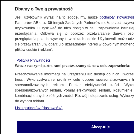
Dbamy o Twoją prywatność
Jeśli użytkownik wyrazi na to zgodę, my, nasze
podmioty stowarzys
Partnerów IAB oraz
30
innych Zaufanych Partnerów może przechowywa
użytkownika i uzyskiwać do nich dostęp w celu zapewnienia bardzi
przeglądania. Odbywa się to poprzez przetwarzanie danych os
przeglądania przechowywanych w plikach cookie. Użytkownik może udzie
PILNE
Ukraina wydała zgodę na kolejne ekshumacje
się przetwarzaniu w oparciu o uzasadniony interes w dowolnym momencie
plików cookie i reklam”.
ŚWIAT
Polityka Prywatności
Wraz z naszymi partnerami przetwarzamy dane w celu zapewnienia:
Poseł na gali z Putinem. Chwalił reżimowe
Przechowywanie informacji na urządzeniu lub dostęp do nich. Tworzeni
media
treści. Wykorzystywanie profili w celu doboru spersonalizowanych tr
spersonalizowanych reklam. Pomiar efektywności treści. Wyko
spersonalizowanych reklam. Pomiar efektywności reklam. Rozumienie o
26.10.2025, 05:36
kombinacji danych z różnych źródeł. Rozwój i ulepszanie usług. Wykor
do wyboru reklam.
Posłuchaj artykułu
Lista partnerów (dostawców)
Czyta lektor AI
Akceptuję