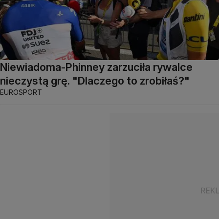
Niewiadoma-Phinney zarzuciła rywalce
nieczystą grę. "Dlaczego to zrobiłaś?"
EUROSPORT