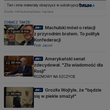
Ten i inne materiały obejrzysz w subskrypcji
Źródło: PAP
Autorka/Autor: mp/akw
ZOBACZ TAKŻE:
Machulski mówi o relacji
1 godz 6 min
z przyrodnim bratem. To polityk
Konfederacji
Piotr Jacoń
Amerykański senat
38 min
zdecydował. "Zła wiadomość dla
Rosji"
ROZMOWY NA SZCZYCIE
Groziła Wojtyle, że "będzie
45 min
się w piekle smażył"