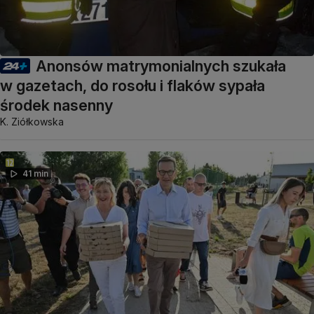
Anonsów matrymonialnych szukała
w gazetach, do rosołu i flaków sypała
środek nasenny
K. Ziółkowska
41 min