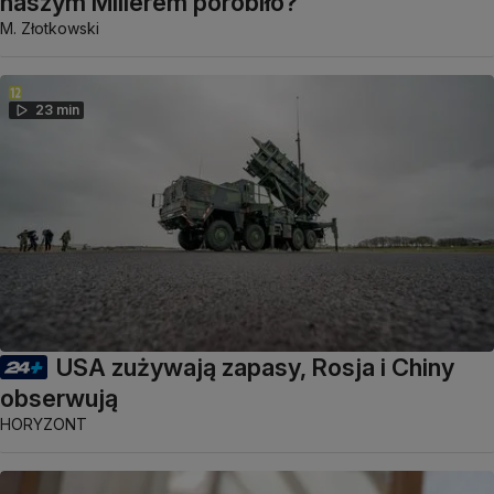
naszym Millerem porobiło?"
M. Złotkowski
23 min
USA zużywają zapasy, Rosja i Chiny
obserwują
HORYZONT