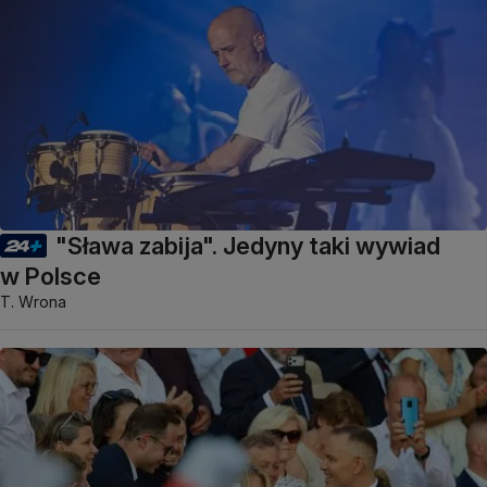
"Sława zabija". Jedyny taki wywiad
w Polsce
T. Wrona