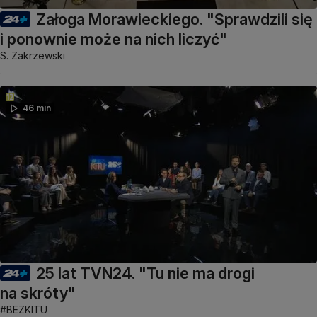
Załoga Morawieckiego. "Sprawdzili się
i ponownie może na nich liczyć"
S. Zakrzewski
46 min
25 lat TVN24. "Tu nie ma drogi
na skróty"
#BEZKITU