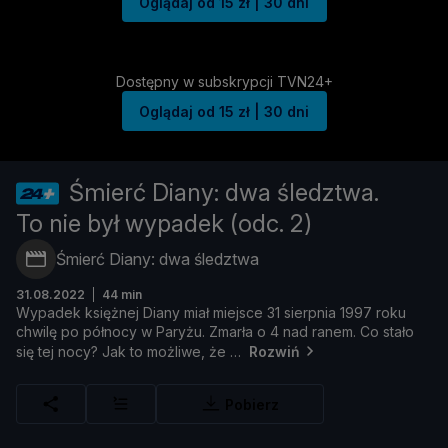
Oglądaj od 15 zł | 30 dni
Dostępny w subskrypcji TVN24+
Oglądaj od 15 zł | 30 dni
Śmierć Diany: dwa śledztwa.
To nie był wypadek (odc. 2)
Śmierć Diany: dwa śledztwa
31.08.2022
44 min
Wypadek
księż
nej
Diany
miał
miejsce
31
sierpnia
1997
roku
chwilę
po
pół
nocy
w
Paryż
u.
Zmarł
a
o
4
nad
ranem.
Co
stał
o
się
tej
nocy?
Jak
to
moż
liwe, ż
e
Rozwiń
Pobierz