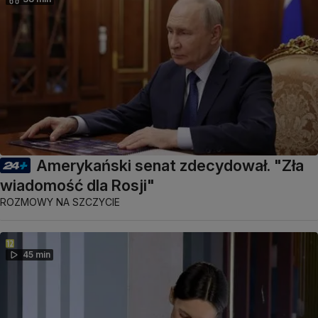
Amerykański senat zdecydował. "Zła
wiadomość dla Rosji"
ROZMOWY NA SZCZYCIE
45 min