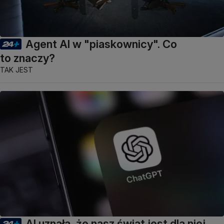
Agent AI w "piaskownicy". Co
to znaczy?
TAK JEST
AI uznała, że nasz świat jest dla niej