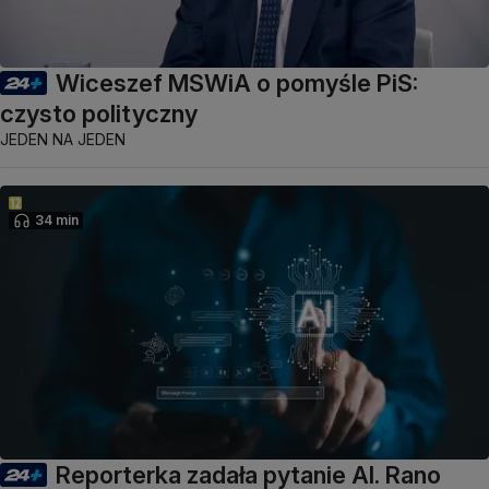
Wiceszef MSWiA o pomyśle PiS:
czysto polityczny
JEDEN NA JEDEN
34 min
Reporterka zadała pytanie AI. Rano