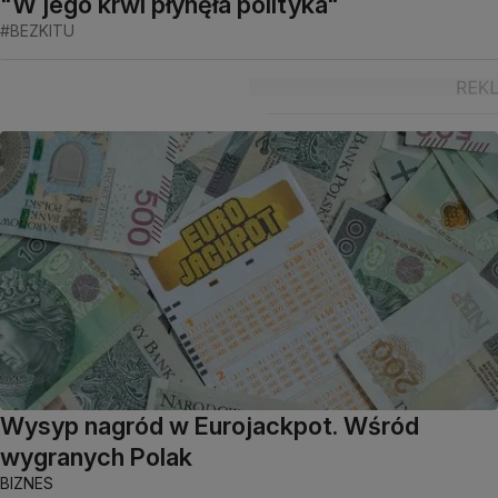
"W jego krwi płynęła polityka"
#BEZKITU
Wysyp nagród w Eurojackpot. Wśród
wygranych Polak
BIZNES