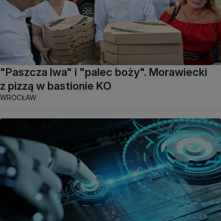
"Paszcza lwa" i "palec boży". Morawiecki
z pizzą w bastionie KO
WROCŁAW