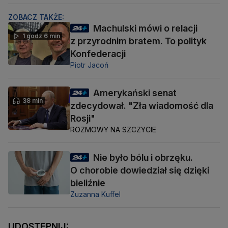
ZOBACZ TAKŻE:
Machulski mówi o relacji
1 godz 6 min
z przyrodnim bratem. To polityk
Konfederacji
Piotr Jacoń
Amerykański senat
38 min
zdecydował. "Zła wiadomość dla
Rosji"
ROZMOWY NA SZCZYCIE
Nie było bólu i obrzęku.
O chorobie dowiedział się dzięki
bieliźnie
Zuzanna Kuffel
UDOSTĘPNIJ: