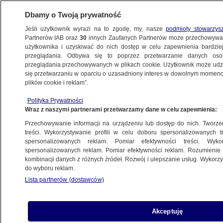
Dbamy o Twoją prywatność
Jeśli użytkownik wyrazi na to zgodę, my, nasze
podmioty stowarzys
Partnerów IAB oraz
30
innych Zaufanych Partnerów może przechowywa
użytkownika i uzyskiwać do nich dostęp w celu zapewnienia bardzi
przeglądania. Odbywa się to poprzez przetwarzanie danych os
przeglądania przechowywanych w plikach cookie. Użytkownik może udzie
ŁÓDŹ
się przetwarzaniu w oparciu o uzasadniony interes w dowolnym momencie
plików cookie i reklam”.
Na nowym torowisku wykoleił się tramwaj
Polityka Prywatności
Wraz z naszymi partnerami przetwarzamy dane w celu zapewnienia:
11.04.2024, 12:23
Przechowywanie informacji na urządzeniu lub dostęp do nich. Tworzeni
treści. Wykorzystywanie profili w celu doboru spersonalizowanych tr
Udostępnij
spersonalizowanych reklam. Pomiar efektywności treści. Wyko
spersonalizowanych reklam. Pomiar efektywności reklam. Rozumienie o
kombinacji danych z różnych źródeł. Rozwój i ulepszanie usług. Wykor
do wyboru reklam.
Lista partnerów (dostawców)
Akceptuję