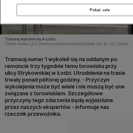
Pokaż cele
Tramwaj wykoleił się w Łodzi
Źródło wideo: LDZ Zmotoryzowani Łodzianie
Źródło zdj. gł.: LDZ Zmotor
Tramwaj numer 1 wykoleił się na oddanym po
remoncie trzy tygodnie temu torowisku przy
ulicy Strykowskiej w Łodzi. Utrudnienia na trasie
trwały ponad półtorej godziny. - Przyczyn
wykolejenia może być wiele i nie muszą być one
związane z torowiskiem. Szczegółowe
przyczyny tego zdarzenia będą wyjaśniane
przez naszych ekspertów - informuje nas
rzecznik przewoźnika.