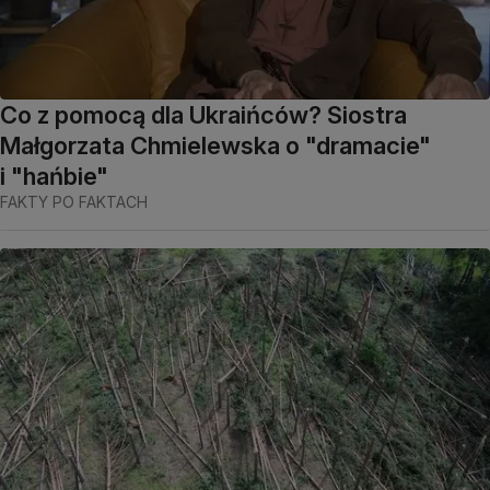
Co z pomocą dla Ukraińców? Siostra
Małgorzata Chmielewska o "dramacie"
i "hańbie"
FAKTY PO FAKTACH