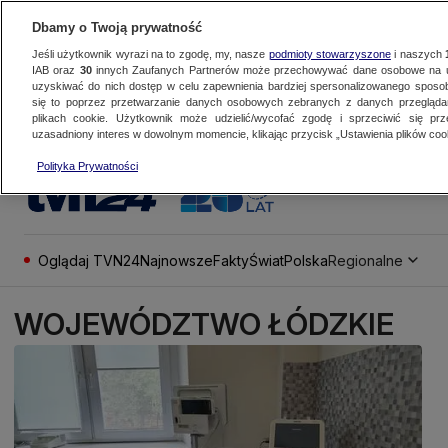
Dbamy o Twoją prywatność
Jeśli użytkownik wyrazi na to zgodę, my, nasze
podmioty stowarzyszone
i naszych
IAB oraz
30
innych Zaufanych Partnerów może przechowywać dane osobowe na ur
uzyskiwać do nich dostęp w celu zapewnienia bardziej spersonalizowanego sposo
się to poprzez przetwarzanie danych osobowych zebranych z danych przegląd
plikach cookie. Użytkownik może udzielić/wycofać zgodę i sprzeciwić się pr
uzasadniony interes w dowolnym momencie, klikając przycisk „Ustawienia plików cook
Polityka Prywatności
Oglądaj TVN24
Najnowsze
Fakty
Świat
Polska
Regionalne
WOJEWÓDZTWO ŁÓDZKIE