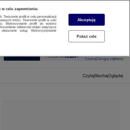
 w celu zapewnienia:
 Tworzenie profili w celu personalizacji
Akceptuję
wanych treści. Tworzenie profili w celu
ci. Wykorzystanie profili do wyboru
Rozumienie odbiorców dzięki statystyce
ulepszanie usług. Wykorzystywanie
Pokaż cele
SUBSKRYBUJ
Przejdź do
Szukaj
Zaloguj się
Menu
Czytaj
Słuchaj
Oglądaj