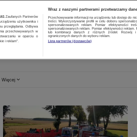
Wraz z naszymi partnerami przetwarzamy dane
161
Zaufanych Partnerów
Przechowywanie informacji na urządzeniu lub dostęp do nich.
treści. Wykorzystywanie profili w celu doboru spersonalizo
ządzeniu użytkownika i
spersonalizowanych reklam. Pomiar efektywności treś
bu przeglądania. Odbywa
spersonalizowanych reklam. Pomiar efektywności reklam. 
ania przechowywanych w
lub kombinacji danych z różnych źródeł. Rozwój i 
ograniczonych danych do wyboru reklam.
zetwarzaniu w oparciu o
ie i reklam”.
Lista partnerów (dostawców)
Więcej