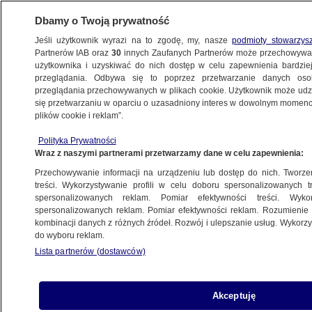
Dbamy o Twoją prywatność
Jeśli użytkownik wyrazi na to zgodę, my, nasze
podmioty stowarzys
Partnerów IAB oraz
30
innych Zaufanych Partnerów może przechowywa
użytkownika i uzyskiwać do nich dostęp w celu zapewnienia bardzi
przeglądania. Odbywa się to poprzez przetwarzanie danych os
przeglądania przechowywanych w plikach cookie. Użytkownik może udzie
KRAKÓW
się przetwarzaniu w oparciu o uzasadniony interes w dowolnym momencie
plików cookie i reklam”.
Część cmentarza w Trzebini otwarta.
Polityka Prywatności
Pozostała "oddzielona taśmą
Wraz z naszymi partnerami przetwarzamy dane w celu zapewnienia:
ostrzegawczą"
Przechowywanie informacji na urządzeniu lub dostęp do nich. Tworzeni
treści. Wykorzystywanie profili w celu doboru spersonalizowanych tr
24.07.2023, 07:55
spersonalizowanych reklam. Pomiar efektywności treści. Wyko
spersonalizowanych reklam. Pomiar efektywności reklam. Rozumienie o
kombinacji danych z różnych źródeł. Rozwój i ulepszanie usług. Wykor
Udostępnij
do wyboru reklam.
Lista partnerów (dostawców)
Akceptuję