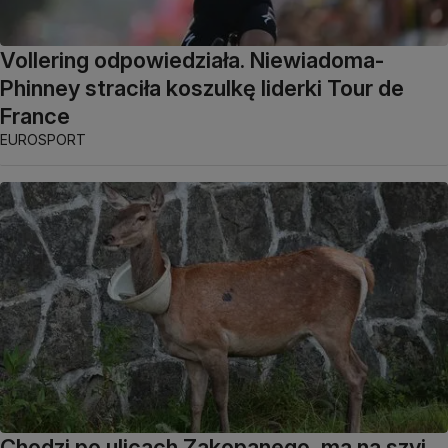
Vollering odpowiedziała. Niewiadoma-
Phinney straciła koszulkę liderki Tour de
France
EUROSPORT
Chodzi po ulicach Zakopanego, ma na szyi