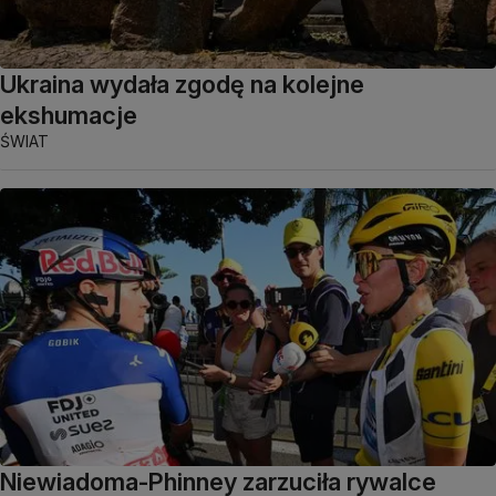
Ukraina wydała zgodę na kolejne
ekshumacje
ŚWIAT
Niewiadoma-Phinney zarzuciła rywalce