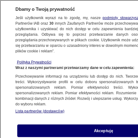
Dbamy o Twoją prywatność
Jeśli użytkownik wyrazi na to zgodę, my, nasze
podmioty stowarzys
Partnerów IAB oraz
30
innych Zaufanych Partnerów może przechowywa
METEO
użytkownika i uzyskiwać do nich dostęp w celu zapewnienia bardzi
przeglądania. Odbywa się to poprzez przetwarzanie danych os
przeglądania przechowywanych w plikach cookie. Użytkownik może udzie
PROGNOZA
się przetwarzaniu w oparciu o uzasadniony interes w dowolnym momencie
plików cookie i reklam”.
Tak strefa opadów będzie wędrować
Polityka Prywatności
nad Polską
Wraz z naszymi partnerami przetwarzamy dane w celu zapewnienia:
Przechowywanie informacji na urządzeniu lub dostęp do nich. Tworzeni
Zespół autorek
treści. Wykorzystywanie profili w celu doboru spersonalizowanych tr
spersonalizowanych reklam. Pomiar efektywności treści. Wyko
31.05.2026, 18:06
Aktualizacja:
1.06.2026, 08:37
spersonalizowanych reklam. Pomiar efektywności reklam. Rozumienie o
kombinacji danych z różnych źródeł. Rozwój i ulepszanie usług. Wykor
do wyboru reklam.
Posłuchaj artykułu
Czyta lektor AI
Lista partnerów (dostawców)
Akceptuję