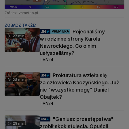
Źródło: tvnmeteo.pl
ZOBACZ TAKŻE:
Pojechaliśmy
PREMIERA
27 min
w rodzinne strony Karola
Nawrockiego. Co o nim
usłyszeliśmy?
TVN24
Prokuratura wzięła się
28 min
za człowieka Kaczyńskiego. Już
nie "wszystko mogę" Daniel
Obajtek?
TVN24
"Geniusz przestępstwa"
28 min
zrobił skok stulecia. Opuścił