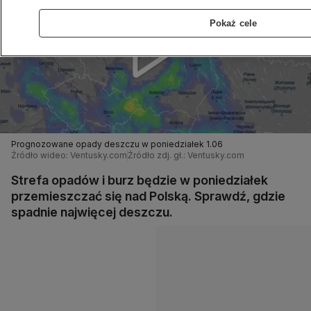
Pokaż cele
Prognozowane opady deszczu w poniedziałek 1.06
Źródło wideo: Ventusky.com
Źródło zdj. gł.: Ventusky.com
Strefa opadów i burz będzie w poniedziałek
przemieszczać się nad Polską. Sprawdź, gdzie
spadnie najwięcej deszczu.