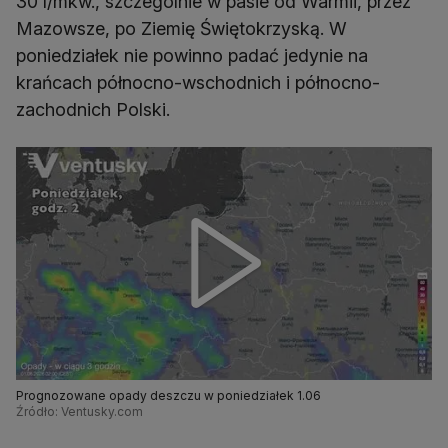
30 l/mkw., szczególnie w pasie od Warmii, przez
Mazowsze, po Ziemię Świętokrzyską. W
poniedziałek nie powinno padać jedynie na
krańcach północno-wschodnich i północno-
zachodnich Polski.
Prognozowane opady deszczu w poniedziałek 1.06
Źródło: Ventusky.com