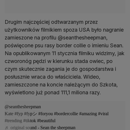
Drugim najczęściej odtwarzanym przez
użytkowników filmikiem spoza USA było nagranie
zamieszone na profilu @seanthesheepman,
poświęcone psu rasy border collie o imieniu Sean.
Na opublikowanym 11 stycznia filmiku widzimy, jak
czworonóg pędzi w kierunku stada owiec, po
czym skutecznie zagania je do gospodarstwa i
posłusznie wraca do właściciela. Wideo,
zamieszczone na koncie należącym do Szkota,
wyświetlono już ponad 111,1 miliona razy.
@seanthesheepman
Kate
#fyp
#fypシ
#foryou
#bordercollie
#amazing
#viral
#trending
#tiktok
#beautiful
♬ original sound - Sean the sheepman