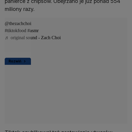
panierce z chipsów. Obejrzano je już ponad 554
miliony razy.
@thezachchoi
#tiktokfood
#asmr
♬ original sound - Zach Choi
Rozwiń