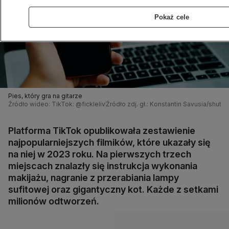
Pokaż cele
Pies, który gra na gitarze
Źródło wideo: TikTok: @fickleliv
Źródło zdj. gł.: Konstantin Savusia/shutt
Platforma TikTok opublikowała zestawienie
najpopularniejszych filmików, które ukazały się
na niej w 2023 roku. Na pierwszych trzech
miejscach znalazły się instrukcja wykonania
makijażu, nagranie z przerabiania lampy
sufitowej oraz gigantyczny kot. Każde z setkami
milionów odtworzeń.