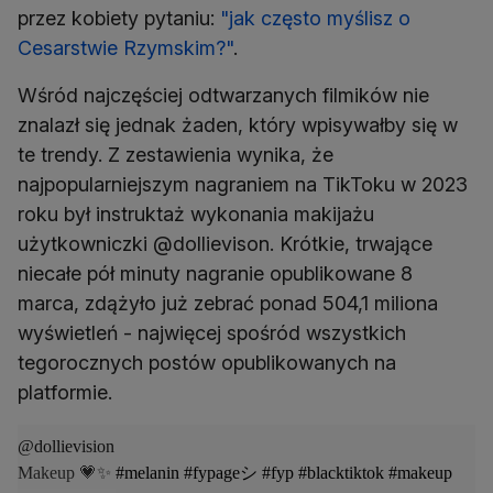
przez kobiety pytaniu:
"jak często myślisz o
Cesarstwie Rzymskim?"
.
Wśród najczęściej odtwarzanych filmików nie
znalazł się jednak żaden, który wpisywałby się w
te trendy. Z zestawienia wynika, że
najpopularniejszym nagraniem na TikToku w 2023
roku był instruktaż wykonania makijażu
użytkowniczki @dollievison. Krótkie, trwające
niecałe pół minuty nagranie opublikowane 8
marca, zdążyło już zebrać ponad 504,1 miliona
wyświetleń - najwięcej spośród wszystkich
tegorocznych postów opublikowanych na
platformie.
@dollievision
Makeup 💗✨
#melanin
#fypageシ
#fyp
#blacktiktok
#makeup