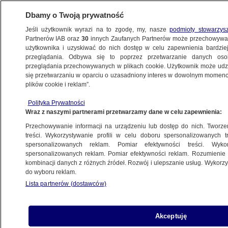
Dbamy o Twoją prywatność
Jeśli użytkownik wyrazi na to zgodę, my, nasze
podmioty stowarzys
Partnerów IAB oraz
30
innych Zaufanych Partnerów może przechowywa
użytkownika i uzyskiwać do nich dostęp w celu zapewnienia bardzi
przeglądania. Odbywa się to poprzez przetwarzanie danych os
przeglądania przechowywanych w plikach cookie. Użytkownik może udzie
CIEKAWOSTKI
się przetwarzaniu w oparciu o uzasadniony interes w dowolnym momencie
plików cookie i reklam”.
Najpopularniejsze filmiki na TikToku 2023
Polityka Prywatności
roku. Makijaż, kreatywna lampa
Wraz z naszymi partnerami przetwarzamy dane w celu zapewnienia:
i gigantyczny kot
Przechowywanie informacji na urządzeniu lub dostęp do nich. Tworzeni
treści. Wykorzystywanie profili w celu doboru spersonalizowanych tr
8.12.2023, 11:56
spersonalizowanych reklam. Pomiar efektywności treści. Wyko
spersonalizowanych reklam. Pomiar efektywności reklam. Rozumienie o
kombinacji danych z różnych źródeł. Rozwój i ulepszanie usług. Wykor
Udostępnij
do wyboru reklam.
Lista partnerów (dostawców)
Akceptuję