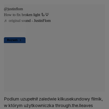
@justinflom
How to fix broken light 🦾💡
♬ original sound - JustinFlom
Rozwiń
Podium uzupełnił zaledwie kilkusekundowy filmik,
w którym użytkowniczka through.the.lleaves