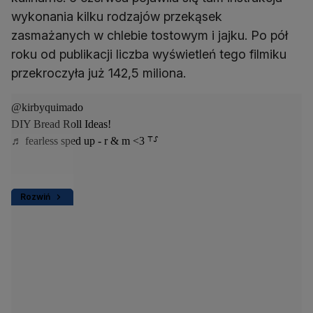
wykonania kilku rodzajów przekąsek
zasmażanych w chlebie tostowym i jajku. Po pół
roku od publikacji liczba wyświetleń tego filmiku
przekroczyła już 142,5 miliona.
@kirbyquimado
DIY Bread Roll Ideas!
♬ fearless sped up - r & m <3 ⸆⸉
Rozwiń