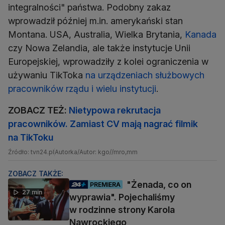
integralności" państwa. Podobny zakaz
wprowadził później m.in. amerykański stan
Montana. USA, Australia, Wielka Brytania,
Kanada
czy Nowa Zelandia, ale także instytucje Unii
Europejskiej, wprowadziły z kolei ograniczenia w
używaniu TikToka
na urządzeniach służbowych
pracowników rządu i wielu instytucji
.
ZOBACZ TEŻ:
Nietypowa rekrutacja
pracowników. Zamiast CV mają nagrać filmik
na TikToku
Źródło: tvn24.pl
Autorka/Autor: kgo//mro,mm
ZOBACZ TAKŻE:
"Żenada, co on
PREMIERA
27 min
wyprawia". Pojechaliśmy
w rodzinne strony Karola
Nawrockiego