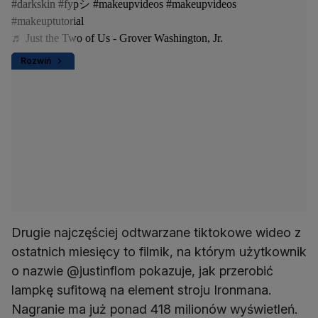
#darkskin
#fypシ
#makeupvideos
#makeupvideos
#makeuptutorial
♬ Just the Two of Us - Grover Washington, Jr.
Rozwiń
Drugie najczęściej odtwarzane tiktokowe wideo z
ostatnich miesięcy to filmik, na którym użytkownik
o nazwie @justinflom pokazuje, jak przerobić
lampkę sufitową na element stroju Ironmana.
Nagranie ma już ponad 418 milionów wyświetleń.