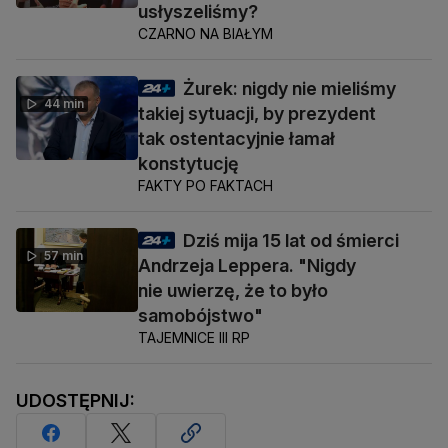
usłyszeliśmy?
CZARNO NA BIAŁYM
Żurek: nigdy nie mieliśmy
44 min
takiej sytuacji, by prezydent
tak ostentacyjnie łamał
konstytucję
FAKTY PO FAKTACH
Dziś mija 15 lat od śmierci
57 min
Andrzeja Leppera. "Nigdy
nie uwierzę, że to było
samobójstwo"
TAJEMNICE III RP
UDOSTĘPNIJ: