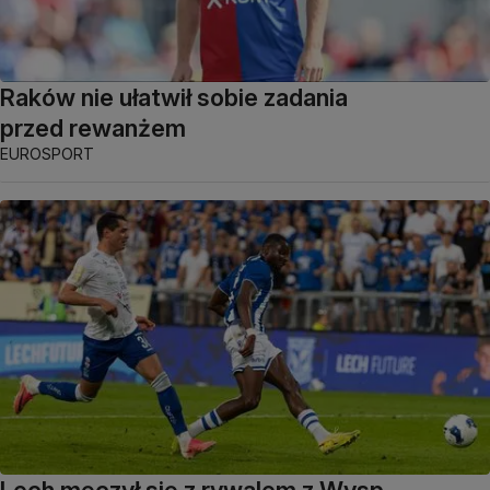
Raków nie ułatwił sobie zadania
przed rewanżem
EUROSPORT
Lech męczył się z rywalem z Wysp