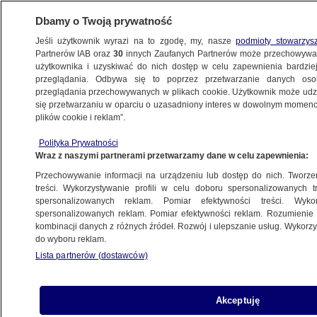
Dbamy o Twoją prywatność
Jeśli użytkownik wyrazi na to zgodę, my, nasze
podmioty stowarzys
Partnerów IAB oraz
30
innych Zaufanych Partnerów może przechowywa
użytkownika i uzyskiwać do nich dostęp w celu zapewnienia bardzi
przeglądania. Odbywa się to poprzez przetwarzanie danych os
przeglądania przechowywanych w plikach cookie. Użytkownik może udzie
CIEKAWOSTKI
się przetwarzaniu w oparciu o uzasadniony interes w dowolnym momencie
plików cookie i reklam”.
Przejechał trasę zawodów na jednej
Polityka Prywatności
narcie. Teraz sprzęt oddaje na rzecz WOŚP
Wraz z naszymi partnerami przetwarzamy dane w celu zapewnienia:
Przechowywanie informacji na urządzeniu lub dostęp do nich. Tworzeni
3.01.2018, 14:31
treści. Wykorzystywanie profili w celu doboru spersonalizowanych tr
spersonalizowanych reklam. Pomiar efektywności treści. Wyko
spersonalizowanych reklam. Pomiar efektywności reklam. Rozumienie o
Udostępnij
kombinacji danych z różnych źródeł. Rozwój i ulepszanie usług. Wykor
do wyboru reklam.
Lista partnerów (dostawców)
Akceptuję