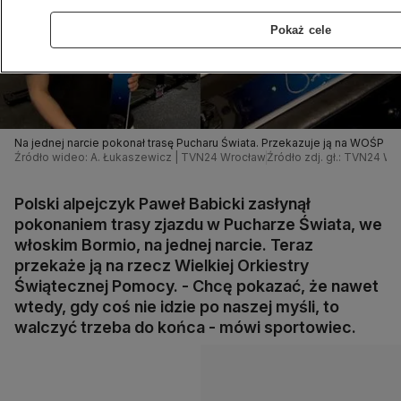
Pokaż cele
Na jednej narcie pokonał trasę Pucharu Świata. Przekazuje ją na WOŚP
Źródło wideo: A. Łukaszewicz | TVN24 Wrocław
Źródło zdj. gł.: TVN24 Wr
Polski alpejczyk Paweł Babicki zasłynął
pokonaniem trasy zjazdu w Pucharze Świata, we
włoskim Bormio, na jednej narcie. Teraz
przekaże ją na rzecz Wielkiej Orkiestry
Świątecznej Pomocy. - Chcę pokazać, że nawet
wtedy, gdy coś nie idzie po naszej myśli, to
walczyć trzeba do końca - mówi sportowiec.