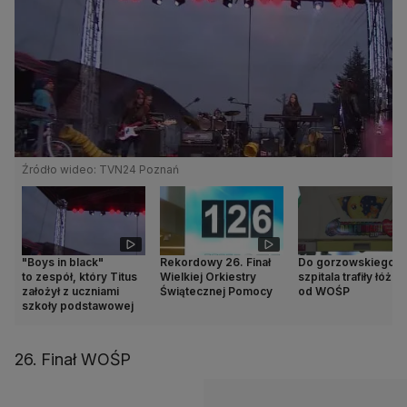
Źródło wideo: TVN24 Poznań
"Boys in black"
Rekordowy 26. Finał
Do gorzowskiego
to zespół, który Titus
Wielkiej Orkiestry
szpitala trafiły łóżka
założył z uczniami
Świątecznej Pomocy
od WOŚP
szkoły podstawowej
26. Finał WOŚP