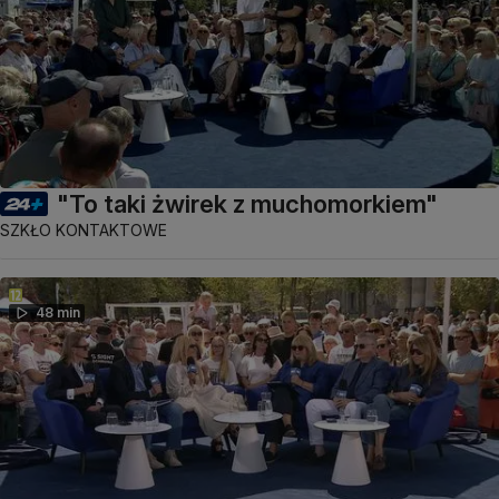
"To taki żwirek z muchomorkiem"
SZKŁO KONTAKTOWE
48 min