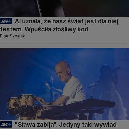
AI uznała, że nasz świat jest dla niej
testem. Wpuściła złośliwy kod
Piotr Szostak
"Sława zabija". Jedyny taki wywiad