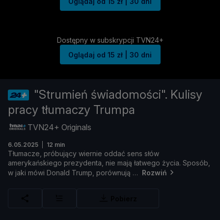
Oglądaj od 15 zł | 30 dni
Dostępny w subskrypcji TVN24+
Oglądaj od 15 zł | 30 dni
"Strumień świadomości". Kulisy
pracy tłumaczy Trumpa
TVN24+ Originals
6.05.2025
12 min
Tł
umacze,
pró
bują
cy
wiernie
oddać
sens
słó
w
amerykań
skiego
prezydenta,
nie
mają ł
atwego ż
ycia.
Sposó
b,
w
jaki
mó
wi
Donald
Trump,
poró
wnują
Rozwiń
Pobierz