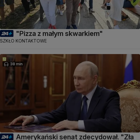
"Pizza z małym skwarkiem"
SZKŁO KONTAKTOWE
38 min
Amerykański senat zdecydował. "Zła