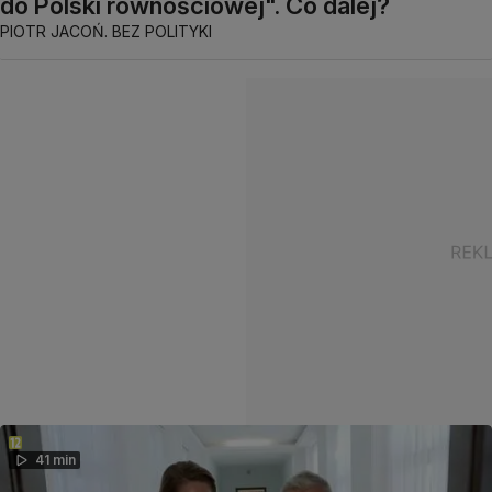
do Polski równościowej". Co dalej?
PIOTR JACOŃ. BEZ POLITYKI
41 min