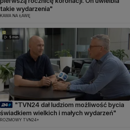
pierwszą rocznicę koronacji. On uwielbia
takie wydarzenia"
KAWA NA ŁAWĘ
5 min
"TVN24 dał ludziom możliwość bycia
świadkiem wielkich i małych wydarzeń"
ROZMOWY TVN24+