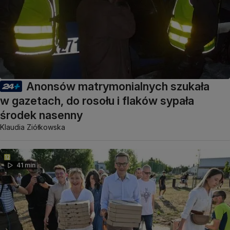
Anonsów matrymonialnych szukała
w gazetach, do rosołu i flaków sypała
środek nasenny
Klaudia Ziółkowska
41 min