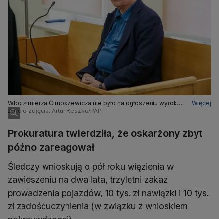
Włodzimierza Cimoszewicza nie było na ogłoszeniu wyroku.
Więcej
Był na poprzednich rozprawach
Źródło zdjęcia: Artur Reszko/PAP
Prokuratura twierdziła, że oskarżony zbyt
późno zareagował
Śledczy wnioskują o pół roku więzienia w
zawieszeniu na dwa lata, trzyletni zakaz
prowadzenia pojazdów, 10 tys. zł nawiązki i 10 tys.
zł zadośćuczynienia (w związku z wnioskiem