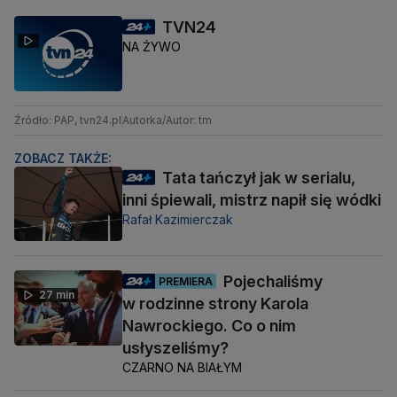
TVN24
NA ŻYWO
Źródło: PAP, tvn24.pl
Autorka/Autor: tm
ZOBACZ TAKŻE:
Tata tańczył jak w serialu,
inni śpiewali, mistrz napił się wódki
Rafał Kazimierczak
Pojechaliśmy
PREMIERA
27 min
w rodzinne strony Karola
Nawrockiego. Co o nim
usłyszeliśmy?
CZARNO NA BIAŁYM