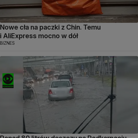
Nowe cła na paczki z Chin. Temu
i AliExpress mocno w dół
BIZNES
Ponad 80 litrów deszczu na Podkarpaciu.