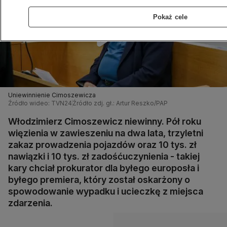
Pokaż cele
Uniewinnienie Cimoszewicza
Źródło wideo: TVN24
Źródło zdj. gł.: Artur Reszko/PAP
Włodzimierz Cimoszewicz niewinny. Pół roku
więzienia w zawieszeniu na dwa lata, trzyletni
zakaz prowadzenia pojazdów oraz 10 tys. zł
nawiązki i 10 tys. zł zadośćuczynienia - takiej
kary chciał prokurator dla byłego europosła i
byłego premiera, który został oskarżony o
spowodowanie wypadku i ucieczkę z miejsca
zdarzenia.