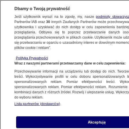
Dbamy o Twoją prywatność
Jeśli użytkownik wyrazi na to zgodę, my, nasze
podmioty stowarzys
Partnerów IAB oraz
30
innych Zaufanych Partnerów może przechowywa
użytkownika i uzyskiwać do nich dostęp w celu zapewnienia bardzi
przeglądania. Odbywa się to poprzez przetwarzanie danych os
przeglądania przechowywanych w plikach cookie. Użytkownik może udzie
BIAŁYSTOK
się przetwarzaniu w oparciu o uzasadniony interes w dowolnym momencie
plików cookie i reklam”.
Włodzimierz Cimoszewicz uniewinniony.
Polityka Prywatności
Był oskarżony o spowodowanie wypadku
Wraz z naszymi partnerami przetwarzamy dane w celu zapewnienia:
i ucieczkę
Przechowywanie informacji na urządzeniu lub dostęp do nich. Tworzeni
treści. Wykorzystywanie profili w celu doboru spersonalizowanych tr
21.06.2024, 12:16
spersonalizowanych reklam. Pomiar efektywności treści. Wyko
spersonalizowanych reklam. Pomiar efektywności reklam. Rozumienie o
kombinacji danych z różnych źródeł. Rozwój i ulepszanie usług. Wykor
Udostępnij
do wyboru reklam.
Lista partnerów (dostawców)
Akceptuję