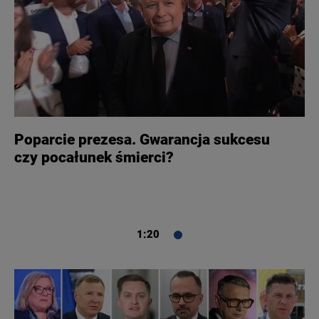
BIAŁYSTOK
TVN24 УКРАЇНСЬКОЮ МОВОЮ
WIĘCEJ
KANAŁY
Poparcie prezesa. Gwarancja sukcesu
REGULAMIN SERWISU
czy pocałunek śmierci?
POLITYKA PRYWATNOŚCI
1:20
Copyright (C) 1997-2025 Korzystanie z materiałów redakcyjnych TVN S.A. / TVN Media Sp. z
o.o. wymaga wcześniejszej zgody TVN S.A./ TVN Media Sp. z o.o. oraz zawarcia stosownej
umowy licencyjnej. Na podstawie art. 25 ust. 1 pkt. 1 b) ustawy o prawie autorskim i prawach
pokrewnych TVN S.A. / TVN Media Sp. z o.o. wyraźnie zastrzega, że dalsze
rozpowszechnianie artykułów zamieszczonych w programach oraz na stronach
internetowych TVN S.A. / TVN Media Sp. z o.o. jest zabronione.