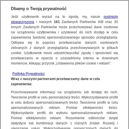
Dbamy o Twoją prywatność
TVN24
|
WYBORY DO EUROPARLAMENTU 2024
Jeśli użytkownik wyrazi na to zgodę, my, nasze
podmioty
stowarzyszone
i naszych
161
Zaufanych Partnerów IAB oraz
30
NAJNOWSZE
45 przestępstw i wykroczeń. Szef
innych Zaufanych Partnerów może przechowywać dane osobowe
Państwowej Komisji Wyborczej
na urządzeniu użytkownika i uzyskiwać do nich dostęp w celu
zapewnienia bardziej spersonalizowanego sposobu przeglądania.
podsumował wybory
Dzień dobry!
FAKTY
Odbywa się to poprzez przetwarzanie danych osobowych
Jedno konto do wszystkich usług
zebranych z danych przeglądania przechowywanych w plikach
9 CZERWCA
 2024
 23:16
cookie. Użytkownik może udzielić/wycofać zgodę i sprzeciwić się
przetwarzaniu w oparciu o uzasadniony interes w dowolnym
TVN24 GO
momencie, klikając przycisk „Ustawienia plików cookie i reklam”.
ZALOGUJ SIĘ
Polityka Prywatności
POLSKA
Wraz z naszymi partnerami przetwarzamy dane w celu
Wybory do Parlamentu Europejskiego przebiegły
zapewnienia:
Zarejestruj się
w bardzo spokojnej atmosferze, bez większych
Przechowywanie informacji na urządzeniu lub dostęp do nich.
incydentów - tak Państwowa Komisja Wyborcza
ŚWIAT
Tworzenie profili w celu personalizacji treści. Wykorzystywanie profili
podsumowała niedzielne głosowanie. Politycy w
w celu doboru spersonalizowanych treści. Tworzenie profili w celu
spersonalizowanych reklam. Pomiar efektywności treści.
Polsce i Europie zabierają głos po ogłoszeniu
miasta:
Wykorzystanie profili do wyboru spersonalizowanych reklam.
sondażowych wyników. Najwięcej głosów zdobyła
WARSZAWA
Pomiar efektywności reklam. Rozumienie odbiorców dzięki
Koalicja Obywatelska, za nią Prawo i
statystyce lub kombinacji danych z różnych źródeł. Rozwój i
ulepszanie usług. Wykorzystywanie ograniczonych danych do