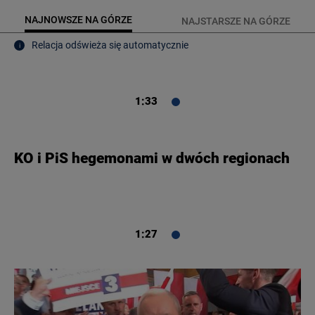
KUJAWSKO-POMORSKIE
TOTERAZ
NAJNOWSZE NA GÓRZE
NAJSTARSZE NA GÓRZE
Relacja odświeża się automatycznie
i
LUBLIN
OPINIE
LUBUSKIE
1:33
ATAK ROSJI NA UKRAINĘ
OLSZTYN
SZKŁO KONTAKTOWE
KO i PiS hegemonami w dwóch regionach
OPOLE
CIEKAWOSTKI
RZESZÓW
1:27
PROGRAMY
SZCZECIN
RAPORTY