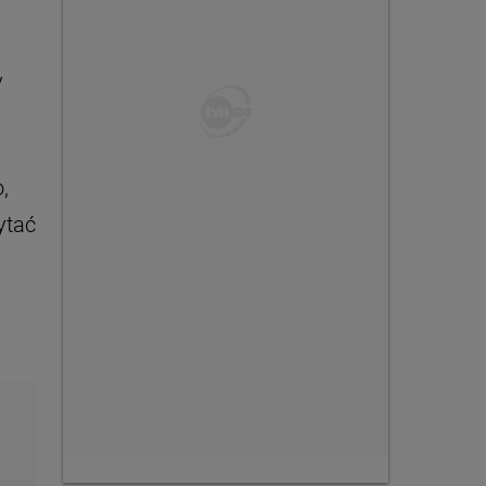
y
,
ytać