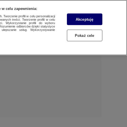
 w celu zapewnienia:
 Tworzenie profili w celu personalizacji
Akceptuję
wanych treści. Tworzenie profili w celu
BIZNES
Dzień dobry!
ci. Wykorzystanie profili do wyboru
Rozumienie odbiorców dzięki statystyce
Jedno konto do wszystkich usług
ulepszanie usług. Wykorzystywanie
WYBORY
Pokaż cele
ZALOGUJ SIĘ
SAMORZĄDOWE 2024
Zarejestruj się
SPORT
KONKRET24
KONTAKT24
TOTERAZ
OPINIE
ATAK ROSJI NA UKRAINĘ
SZKŁO KONTAKTOWE