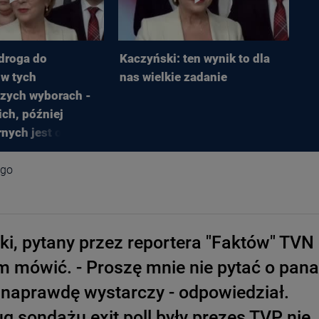
droga do
Kaczyński: ten wynik to dla
 w tych
nas wielkie zadanie
szych wyborach -
ch, później
nych jest otwarta
ego
i, pytany przez reportera "Faktów" TVN
im mówić. - Proszę mnie nie pytać o pana
 naprawdę wystarczy - odpowiedział.
ug sondażu exit poll były prezes TVP nie