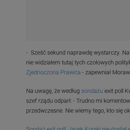
- Sześć sekund naprawdę wystarczy. Natom
nie widziałem tutaj tych czołowych polit
Zjednoczona Prawica
- zapewniał Moraw
Na uwagę, że według
sondażu
exit poll 
szef rządu odparł: - Trudno mi komentow
przedwczesne. Nie wiemy tego, kto się 
Sondaż exit poll: Jacek Kurski nie dostał