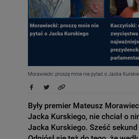
Morawiecki: proszę mnie nie
Kaczyński: 
pytać o Jacka Kurskiego
zwycięstwa
najważniej
prezydencki
parlamentar
Morawiecki: proszę mnie nie pytać o Jacka Kurski
Były premier Mateusz Morawieck
Jacka Kurskiego, nie chciał o n
Jacka Kurskiego. Sześć sekund
Odniósł się też do tego, że wedł