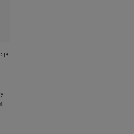
o ja
ły
st