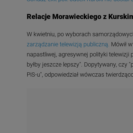
Relacje Morawieckiego z Kurski
W kwietniu, po wyborach samorządowyc
zarządzanie telewizją publiczną.
Mówił wt
napastliwej, agresywnej polityki telewizj
byłby jeszcze lepszy". Dopytywany, czy "
PiS-u", odpowiedział wówczas twierdząco