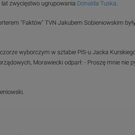
0 lat zwycięstwo ugrupowania
Donalda Tuska
.
orterem "Faktów" TVN Jakubem Sobieniowskim był
ieczorze wyborczym w sztabie PiS-u Jacka Kurskiego
rządowych, Morawiecki odparł: - Proszę mnie nie p
ieniowski.