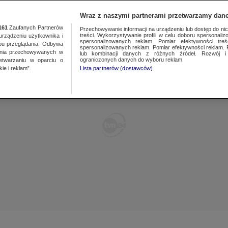
POLSKA
ŚWIAT
WARSZAWA
PREMIUM
METEO
Wraz z naszymi partnerami przetwarzamy dane
161
Zaufanych Partnerów
Przechowywanie informacji na urządzeniu lub dostęp do nich.
treści. Wykorzystywanie profili w celu doboru spersonalizo
ządzeniu użytkownika i
WARSZAWA
spersonalizowanych reklam. Pomiar efektywności treś
LUBLIN
bu przeglądania. Odbywa
spersonalizowanych reklam. Pomiar efektywności reklam. 
ania przechowywanych w
lub kombinacji danych z różnych źródeł. Rozwój i 
ŁÓDŹ
LUBUSKIE
ograniczonych danych do wyboru reklam.
zetwarzaniu w oparciu o
ie i reklam”.
Lista partnerów (dostawców)
KATOWICE
OLSZTYN
KRAKÓW
OPOLE
POZNAŃ
RZESZÓW
WROCŁAW
SZCZECIN
KIELCE
BIAŁYSTOK
KUJAWSKO-
POMORSKIE