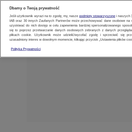
NAJNOWSZE
FAKTY
TVN24 GO
Dbamy o Twoją prywatność
Jeśli użytkownik wyrazi na to zgodę, my, nasze
podmioty stowarzyszone
i naszych
IAB oraz
30
innych Zaufanych Partnerów może przechowywać dane osobowe na ur
uzyskiwać do nich dostęp w celu zapewnienia bardziej spersonalizowanego sposo
się to poprzez przetwarzanie danych osobowych zebranych z danych przegląd
plikach cookie. Użytkownik może udzielić/wycofać zgodę i sprzeciwić się pr
uzasadniony interes w dowolnym momencie, klikając przycisk „Ustawienia plików cook
Polityka Prywatności