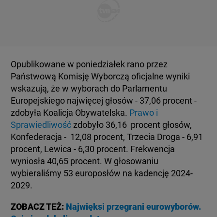
KUJAWSKO-POMORSKIE
TOTERAZ
LUBLIN
OPINIE
Opublikowane w poniedziałek rano przez
LUBUSKIE
ATAK ROSJI NA UKRAINĘ
Państwową Komisję Wyborczą oficjalne wyniki
wskazują, że w wyborach do Parlamentu
OLSZTYN
Europejskiego najwięcej głosów - 37,06 procent -
SZKŁO KONTAKTOWE
zdobyła Koalicja Obywatelska.
Prawo i
Sprawiedliwość
zdobyło 36,16 procent głosów,
OPOLE
CIEKAWOSTKI
Konfederacja - 12,08 procent, Trzecia Droga - 6,91
procent, Lewica - 6,30 procent. Frekwencja
RZESZÓW
wyniosła 40,65 procent. W głosowaniu
PROGRAMY
wybieraliśmy 53 europosłów na kadencję 2024-
2029.
SZCZECIN
RAPORTY
ZOBACZ TEŻ:
Najwięksi przegrani eurowyborów.