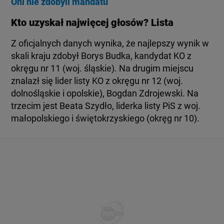
Oni nie zdobyli mandatu
BIAŁYSTOK
TVN24 УКРАЇНСЬКОЮ МОВОЮ
Kto uzyskał najwięcej głosów? Lista
Z oficjalnych danych wynika, że najlepszy wynik w
WIĘCEJ
skali kraju zdobył Borys Budka, kandydat KO z
okręgu nr 11 (woj. śląskie). Na drugim miejscu
KANAŁY
znalazł się lider listy KO z okręgu nr 12 (woj.
dolnośląskie i opolskie), Bogdan Zdrojewski. Na
trzecim jest Beata Szydło, liderka listy PiS z woj.
REGULAMIN SERWISU
małopolskiego i świętokrzyskiego (okręg nr 10).
POLITYKA PRYWATNOŚCI
Copyright (C) 1997-2025 Korzystanie z materiałów redakcyjnych TVN S.A. / TVN Media Sp. z
o.o. wymaga wcześniejszej zgody TVN S.A./ TVN Media Sp. z o.o. oraz zawarcia stosownej
umowy licencyjnej. Na podstawie art. 25 ust. 1 pkt. 1 b) ustawy o prawie autorskim i prawach
pokrewnych TVN S.A. / TVN Media Sp. z o.o. wyraźnie zastrzega, że dalsze
rozpowszechnianie artykułów zamieszczonych w programach oraz na stronach
internetowych TVN S.A. / TVN Media Sp. z o.o. jest zabronione.