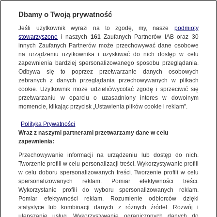
Dbamy o Twoją prywatność
Jeśli użytkownik wyrazi na to zgodę, my, nasze
podmioty
stowarzyszone
i naszych
161
Zaufanych Partnerów IAB oraz
30
NAJNOWSZE
innych Zaufanych Partnerów może przechowywać dane osobowe
na urządzeniu użytkownika i uzyskiwać do nich dostęp w celu
zapewnienia bardziej spersonalizowanego sposobu przeglądania.
Dzień dobry!
FAKTY
Odbywa się to poprzez przetwarzanie danych osobowych
Jedno konto do wszystkich usług
zebranych z danych przeglądania przechowywanych w plikach
cookie. Użytkownik może udzielić/wycofać zgodę i sprzeciwić się
przetwarzaniu w oparciu o uzasadniony interes w dowolnym
TVN24 GO
momencie, klikając przycisk „Ustawienia plików cookie i reklam”.
ZALOGUJ SIĘ
Polityka Prywatności
POLSKA
Wraz z naszymi partnerami przetwarzamy dane w celu
zapewnienia:
Zarejestruj się
Przechowywanie informacji na urządzeniu lub dostęp do nich.
Szef PKW o przebiegu wyborów
ŚWIAT
Tworzenie profili w celu personalizacji treści. Wykorzystywanie profili
TVN24
w celu doboru spersonalizowanych treści. Tworzenie profili w celu
spersonalizowanych reklam. Pomiar efektywności treści.
miasta:
Wykorzystanie profili do wyboru spersonalizowanych reklam.
WARSZAWA
Pomiar efektywności reklam. Rozumienie odbiorców dzięki
TVN24
|
WYBORY DO EUROPARLAMENTU 2024
statystyce lub kombinacji danych z różnych źródeł. Rozwój i
ulepszanie usług. Wykorzystywanie ograniczonych danych do