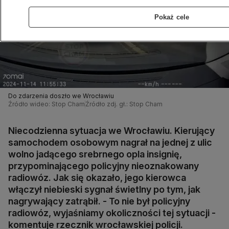
Pokaż cele
Do zdarzenia doszło we Wrocławiu
Źródło wideo: Stop Cham
Źródło zdj. gł.: Stop Cham
Niecodzienna sytuacja we Wrocławiu. Kierujący
samochodem osobowym nagrał na jednej z ulic
wolno jadącego srebrnego opla insignię,
przypominającego policyjny nieoznakowany
radiowóz. Jak się okazało, jego kierowca
włączył niebieski sygnał świetlny po tym, jak
nagrywający zatrąbił. - To nie był policyjny
radiowóz, wyjaśniamy okoliczności tej sytuacji -
komentuje rzecznik wrocławskiej policji.