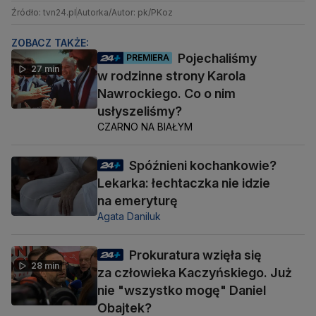
Źródło: tvn24.pl
Autorka/Autor: pk/PKoz
ZOBACZ TAKŻE:
Pojechaliśmy
PREMIERA
27 min
w rodzinne strony Karola
Nawrockiego. Co o nim
usłyszeliśmy?
CZARNO NA BIAŁYM
Spóźnieni kochankowie?
Lekarka: łechtaczka nie idzie
na emeryturę
Agata Daniluk
Prokuratura wzięła się
28 min
za człowieka Kaczyńskiego. Już
nie "wszystko mogę" Daniel
Obajtek?