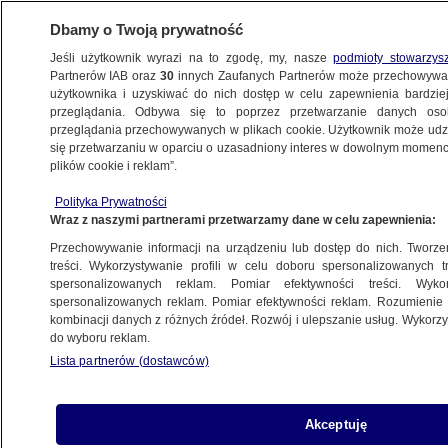
Dbamy o Twoją prywatność
Jeśli użytkownik wyrazi na to zgodę, my, nasze
podmioty stowarzys
Partnerów IAB oraz
30
innych Zaufanych Partnerów może przechowywa
użytkownika i uzyskiwać do nich dostęp w celu zapewnienia bardzi
przeglądania. Odbywa się to poprzez przetwarzanie danych os
przeglądania przechowywanych w plikach cookie. Użytkownik może udzie
WROCŁAW
się przetwarzaniu w oparciu o uzasadniony interes w dowolnym momencie
plików cookie i reklam”.
Zatrąbił na kierowcę, a ten włączył
Polityka Prywatności
niebieskie sygnały świetlne. "To nie był
Wraz z naszymi partnerami przetwarzamy dane w celu zapewnienia:
radiowóz". Nagranie
Przechowywanie informacji na urządzeniu lub dostęp do nich. Tworzeni
treści. Wykorzystywanie profili w celu doboru spersonalizowanych tr
15.11.2024, 14:46
spersonalizowanych reklam. Pomiar efektywności treści. Wyko
spersonalizowanych reklam. Pomiar efektywności reklam. Rozumienie o
kombinacji danych z różnych źródeł. Rozwój i ulepszanie usług. Wykor
Udostępnij
do wyboru reklam.
Lista partnerów (dostawców)
Akceptuję