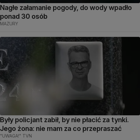
Nagłe załamanie pogody, do wody wpadło
ponad 30 osób
MAZURY
Były policjant zabił, by nie płacić za tynki.
Jego żona: nie mam za co przepraszać
"UWAGA!" TVN