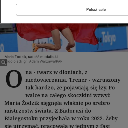
Pokaż cele
Maria Żodzik, radość medalistki
Źródło zdj. gł.: Adam Warżawa/PAP
O
na - twarz w dłoniach, z
niedowierzania. Trener - wzruszony
tak bardzo, że pojawiają się łzy. Po
walce na całego skoczkini wzwyż
Maria Żodzik sięgnęła właśnie po srebro
mistrzostw świata. Z Białorusi do
Białegostoku przyjechała w roku 2022. Żeby
się utrzymać, pracowała w jednym z fast