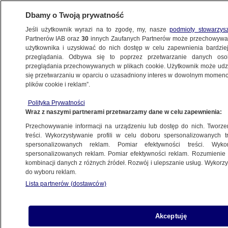
Dbamy o Twoją prywatność
Jeśli użytkownik wyrazi na to zgodę, my, nasze
podmioty stowarzys
Partnerów IAB oraz
30
innych Zaufanych Partnerów może przechowywa
użytkownika i uzyskiwać do nich dostęp w celu zapewnienia bardzi
przeglądania. Odbywa się to poprzez przetwarzanie danych os
przeglądania przechowywanych w plikach cookie. Użytkownik może udzie
się przetwarzaniu w oparciu o uzasadniony interes w dowolnym momencie
POLSKA
plików cookie i reklam”.
Jest już nasza. Z Białorusi do Polski
po medal mistrzostw świata
Polityka Prywatności
Wraz z naszymi partnerami przetwarzamy dane w celu zapewnienia:
Przechowywanie informacji na urządzeniu lub dostęp do nich. Tworzeni
Rafał Kazimierczak
treści. Wykorzystywanie profili w celu doboru spersonalizowanych tr
22.09.2025, 17:08
spersonalizowanych reklam. Pomiar efektywności treści. Wyko
spersonalizowanych reklam. Pomiar efektywności reklam. Rozumienie o
kombinacji danych z różnych źródeł. Rozwój i ulepszanie usług. Wykor
Posłuchaj artykułu
do wyboru reklam.
Czyta lektor AI
Lista partnerów (dostawców)
Akceptuję