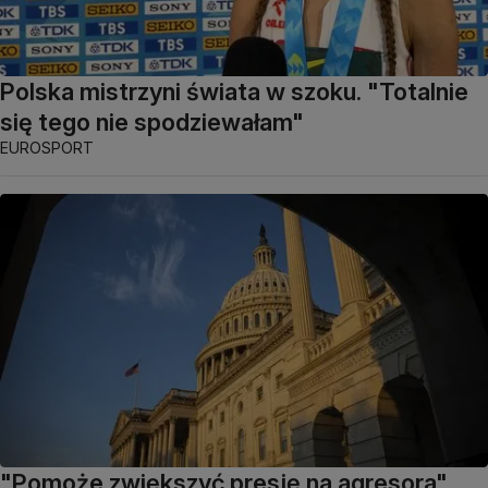
Polska mistrzyni świata w szoku. "Totalnie
się tego nie spodziewałam"
EUROSPORT
"Pomoże zwiększyć presję na agresora".