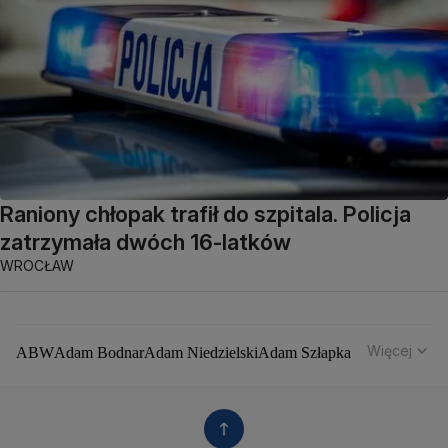
Raniony chłopak trafił do szpitala. Policja
zatrzymała dwóch 16-latków
WROCŁAW
Więcej
ABW
Adam Bodnar
Adam Niedzielski
Adam Szłapka
Administracja Donalda Trumpa
Agencja Bezpieczeństwa Wewnętrznego
Agrounia
Alaksandr Łukaszenka
Aleksander Kwaśniewski