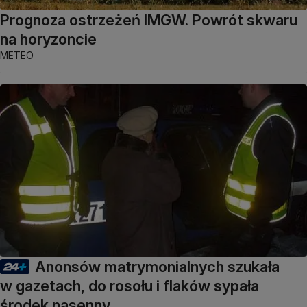
Prognoza ostrzeżeń IMGW. Powrót skwaru
na horyzoncie
METEO
Anonsów matrymonialnych szukała
w gazetach, do rosołu i flaków sypała
środek nasenny