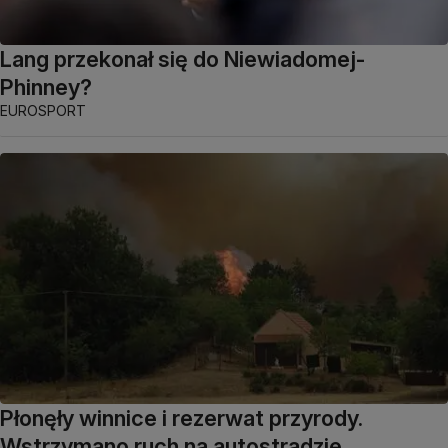
Lang przekonał się do Niewiadomej-
Phinney?
EUROSPORT
Płonęły winnice i rezerwat przyrody.
Wstrzymano ruch na autostradzie