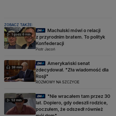
ZOBACZ TAKŻE:
Machulski mówi o relacji
1 godz 6 min
z przyrodnim bratem. To polityk
Konfederacji
Piotr Jacoń
Amerykański senat
38 min
zdecydował. "Zła wiadomość dla
Rosji"
ROZMOWY NA SZCZYCIE
"Nie wracałem tam przez 30
52 min
lat. Dopiero, gdy odeszli rodzice,
poczułem, że odszedł również
mój dom"