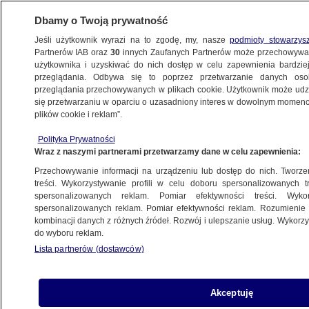
Dbamy o Twoją prywatność
Jeśli użytkownik wyrazi na to zgodę, my, nasze
podmioty stowarzys
Partnerów IAB oraz
30
innych Zaufanych Partnerów może przechowywa
użytkownika i uzyskiwać do nich dostęp w celu zapewnienia bardzi
przeglądania. Odbywa się to poprzez przetwarzanie danych os
przeglądania przechowywanych w plikach cookie. Użytkownik może udzie
TRÓJMIASTO
się przetwarzaniu w oparciu o uzasadniony interes w dowolnym momencie
plików cookie i reklam”.
"Nie spełnia wymogów bezstronności".
Polityka Prywatności
Złożyli wniosek o wyłączenie sędziego
Wraz z naszymi partnerami przetwarzamy dane w celu zapewnienia:
z orzekania w sprawie Nawackiego
Przechowywanie informacji na urządzeniu lub dostęp do nich. Tworzeni
treści. Wykorzystywanie profili w celu doboru spersonalizowanych tr
12.10.2022, 12:25
spersonalizowanych reklam. Pomiar efektywności treści. Wyko
spersonalizowanych reklam. Pomiar efektywności reklam. Rozumienie o
kombinacji danych z różnych źródeł. Rozwój i ulepszanie usług. Wykor
Udostępnij
do wyboru reklam.
Lista partnerów (dostawców)
Akceptuję