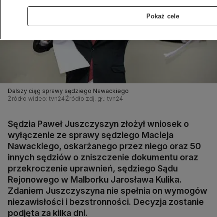
Pokaż cele
Dalszy ciąg sprawy sędziego Nawackiego
Źródło wideo: tvn24
Źródło zdj. gł.: tvn24
Sędzia Paweł Juszczyszyn złożył wniosek o
wyłączenie ze sprawy sędziego Macieja
Nawackiego, oskarżanego przez niego oraz 50
innych sędziów o zniszczenie dokumentu oraz
przekroczenie uprawnień, sędziego Sądu
Rejonowego w Malborku Jarosława Kulika.
Zdaniem Juszczyszyna nie spełnia on wymogów
niezawisłości i bezstronności. Decyzja zostanie
podjęta za kilka dni.