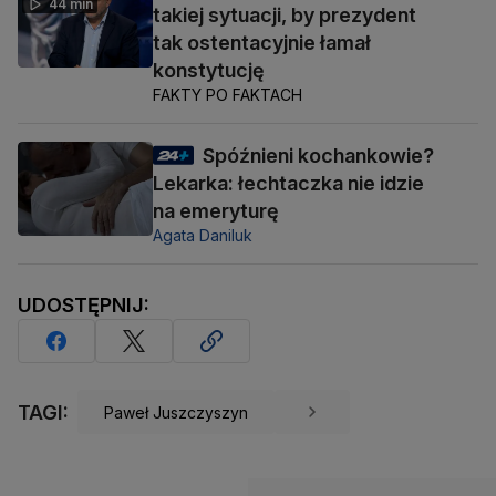
44 min
takiej sytuacji, by prezydent
tak ostentacyjnie łamał
konstytucję
FAKTY PO FAKTACH
Spóźnieni kochankowie?
Lekarka: łechtaczka nie idzie
na emeryturę
Agata Daniluk
UDOSTĘPNIJ:
TAGI:
Paweł Juszczyszyn