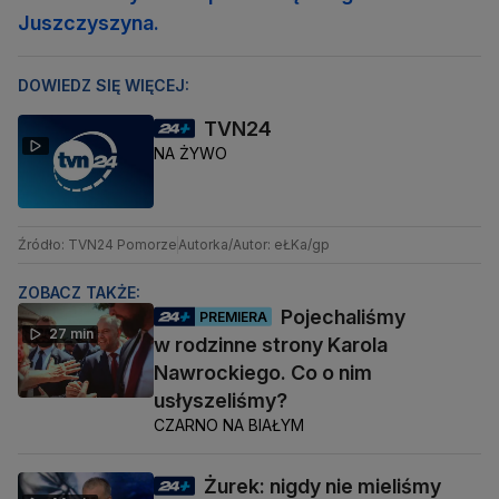
Juszczyszyna.
DOWIEDZ SIĘ WIĘCEJ:
TVN24
NA ŻYWO
Źródło: TVN24 Pomorze
Autorka/Autor: eŁKa/gp
ZOBACZ TAKŻE:
Pojechaliśmy
PREMIERA
27 min
w rodzinne strony Karola
Nawrockiego. Co o nim
usłyszeliśmy?
CZARNO NA BIAŁYM
Żurek: nigdy nie mieliśmy