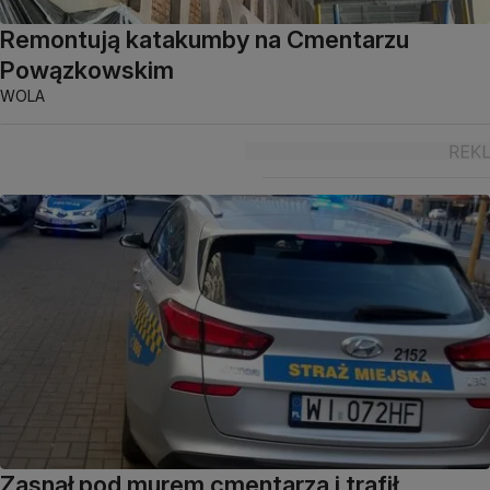
Remontują katakumby na Cmentarzu
Powązkowskim
WOLA
Zasnął pod murem cmentarza i trafił