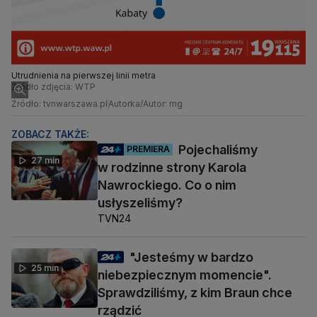
Utrudnienia na pierwszej linii metra
Źródło zdjęcia: WTP
Źródło: tvnwarszawa.pl
Autorka/Autor: mg
ZOBACZ TAKŻE:
Pojechaliśmy
PREMIERA
27 min
w rodzinne strony Karola
Nawrockiego. Co o nim
usłyszeliśmy?
TVN24
"Jesteśmy w bardzo
25 min
niebezpiecznym momencie".
Sprawdziliśmy, z kim Braun chce
rządzić