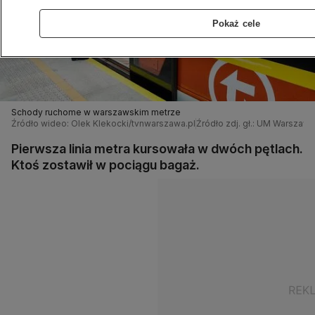
Pokaż cele
Schody ruchome w warszawskim metrze
Źródło wideo: Olek Klekocki/tvnwarszawa.pl
Źródło zdj. gł.: UM Warszawa
Pierwsza linia metra kursowała w dwóch pętlach.
Ktoś zostawił w pociągu bagaż.