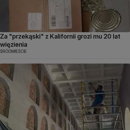
Za "przekąski" z Kalifornii grozi mu 20 lat
więzienia
ŚRÓDMIEŚCIE