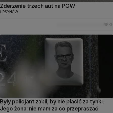
Zderzenie trzech aut na POW
URSYNÓW
Były policjant zabił, by nie płacić za tynki.
Jego żona: nie mam za co przepraszać