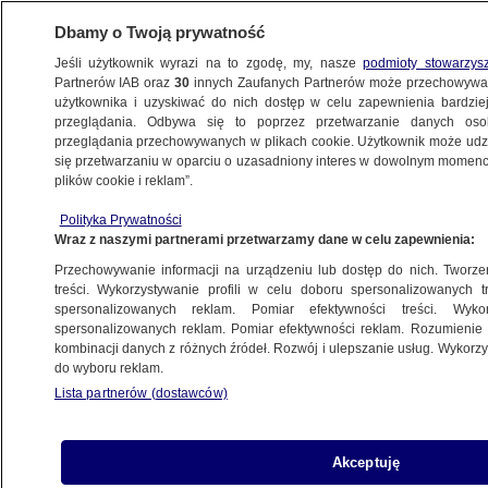
Dbamy o Twoją prywatność
Jeśli użytkownik wyrazi na to zgodę, my, nasze
podmioty stowarzys
Partnerów IAB oraz
30
innych Zaufanych Partnerów może przechowywa
WARSZAWA
użytkownika i uzyskiwać do nich dostęp w celu zapewnienia bardzi
przeglądania. Odbywa się to poprzez przetwarzanie danych os
przeglądania przechowywanych w plikach cookie. Użytkownik może udzie
KOMUNIKACJA
się przetwarzaniu w oparciu o uzasadniony interes w dowolnym momencie
plików cookie i reklam”.
Bagaż w pociągu, metro kursowało
Polityka Prywatności
w dwóch pętlach
Wraz z naszymi partnerami przetwarzamy dane w celu zapewnienia:
Przechowywanie informacji na urządzeniu lub dostęp do nich. Tworzeni
8.12.2025, 21:25
treści. Wykorzystywanie profili w celu doboru spersonalizowanych tr
spersonalizowanych reklam. Pomiar efektywności treści. Wyko
spersonalizowanych reklam. Pomiar efektywności reklam. Rozumienie o
Udostępnij
kombinacji danych z różnych źródeł. Rozwój i ulepszanie usług. Wykor
do wyboru reklam.
Lista partnerów (dostawców)
Akceptuję