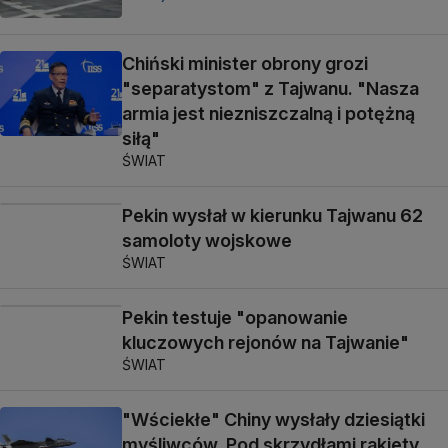
Chiński minister obrony grozi
"separatystom" z Tajwanu. "Nasza
armia jest niezniszczalną i potężną
siłą"
ŚWIAT
Pekin wysłał w kierunku Tajwanu 62
samoloty wojskowe
ŚWIAT
Pekin testuje "opanowanie
kluczowych rejonów na Tajwanie"
ŚWIAT
"Wściekłe" Chiny wysłały dziesiątki
myśliwców. Pod skrzydłami rakiety