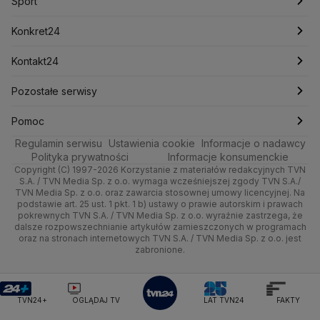
Pogoda godzinowa
Sport
Mariusz Błaszczak
Mariusz Kamiński
Mark Zuckerberg
Mateusz Morawiecki
Zdrowie
Kraków
Pieniądze
Pogoda długoterminowa
Piłka Nożna
Konkret24
Michał Kamiński
Technologia
Poznań
Nieruchomości
Pogoda na jutro
Ministerstwo Aktywów Państwowych
Tenis
Najnowsze
Kontakt24
Ministerstwo Edukacji i Nauki
Kultura i styl
Trójmiasto
Rynki
Pogoda na weekend
Kolarstwo
Polska
Najnowsze
Pozostałe serwisy
Ministerstwo Infrastruktury
Ministerstwo Kultury
Ministerstwo Obrony Narodowej
Ciekawostki
Wrocław
Dla firm
Najnowsze
Skoki Narciarskie
Świat
Gorące Tematy
TVN
Pomoc
Ministerstwo Rolnictwa
Regulamin serwisu
Quizy
Ustawienia cookie
Informacje o nadawcy
Ministerstwo Rozwoju i Technologii
Kielce
Handel
Polska
Sporty zimowe
Polityka
Wyślij zgłoszenie
Dzień Dobry TVN
Centrum pomocy
Polityka prywatności
Informacje konsumenckie
Ministerstwo Sportu i Turystyki
Copyright (C) 1997-2026 Korzystanie z materiałów redakcyjnych TVN
Tematy
Kujawsko-pomorskie
Ze świata
Prognoza
Lekkoatletyka
Zdrowie
Uwaga TVN
Ministerstwo Cyfryzacji
Test zgodności
S.A. / TVN Media Sp. z o.o. wymaga wcześniejszej zgody TVN S.A./
TVN Media Sp. z o.o. oraz zawarcia stosownej umowy licencyjnej. Na
Ministerstwo Edukacji Narodowej
Lublin
podstawie art. 25 ust. 1 pkt. 1 b) ustawy o prawie autorskim i prawach
Tech
Świat
Siatkówka
Tech
HGTV
Oglądaj na TV
Ministerstwo Finansów
pokrewnych TVN S.A. / TVN Media Sp. z o.o. wyraźnie zastrzega, że
dalsze rozpowszechnianie artykułów zamieszczonych w programach
Ministerstwo Klimatu i Środowiska
Lubuskie
Moto
Nauka
F1
Nauka
TVN Turbo
Zrealizuj voucher
oraz na stronach internetowych TVN S.A. / TVN Media Sp. z o.o. jest
Ministerstwo Nauki i Szkolnictwa Wyższego
zabronione.
Olsztyn
Dla seniora
Ciekawostki
Ministerstwo Sprawiedliwości
Rozrywka
TVN Style
Ministerstwo Rodziny, Pracy i Polityki Społecznej
Opole
Turystyka
Podróże
TVN7
Ministerstwo Spraw Zagranicznych
Moskwa
TVN24+
OGLĄDAJ TV
LAT TVN24
FAKTY
Naczelny Sąd Administracyjny