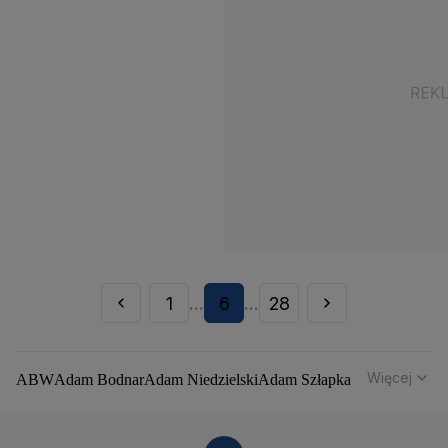
1
6
28
...
...
Więcej
ABW
Adam Bodnar
Adam Niedzielski
Adam Szłapka
Administracja Donalda Trumpa
Agencja Bezpieczeństwa Wewnętrznego
Agrounia