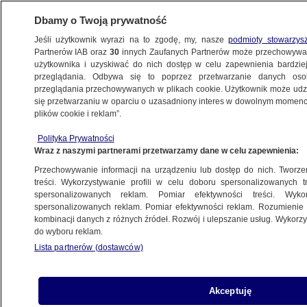
Dbamy o Twoją prywatność
Jeśli użytkownik wyrazi na to zgodę, my, nasze
podmioty stowarzys
Partnerów IAB oraz
30
innych Zaufanych Partnerów może przechowywa
użytkownika i uzyskiwać do nich dostęp w celu zapewnienia bardzi
przeglądania. Odbywa się to poprzez przetwarzanie danych os
przeglądania przechowywanych w plikach cookie. Użytkownik może udzie
TAJWAN
się przetwarzaniu w oparciu o uzasadniony interes w dowolnym momencie
plików cookie i reklam”.
Tak mogłaby wyglądać chińska
inwazja. Serial, który ma być
Polityka Prywatności
Wraz z naszymi partnerami przetwarzamy dane w celu zapewnienia:
"pobudką"
ŚWIAT
Przechowywanie informacji na urządzeniu lub dostęp do nich. Tworzeni
treści. Wykorzystywanie profili w celu doboru spersonalizowanych tr
spersonalizowanych reklam. Pomiar efektywności treści. Wyko
Gaemi szaleje na Tajwanie. Zatonął
spersonalizowanych reklam. Pomiar efektywności reklam. Rozumienie o
kombinacji danych z różnych źródeł. Rozwój i ulepszanie usług. Wykor
statek towarowy
do wyboru reklam.
METEO
Lista partnerów (dostawców)
"Uśpione NATO" i pokój dla
Akceptuję
Ukrainy?