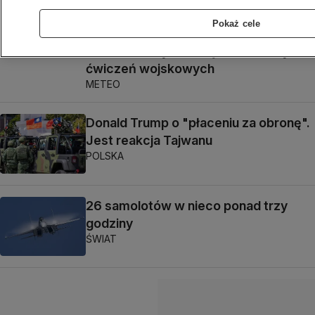
ŚWIAT
Pokaż cele
Gaemi wstrzymał część dorocznych
ćwiczeń wojskowych
METEO
Donald Trump o "płaceniu za obronę".
Jest reakcja Tajwanu
POLSKA
26 samolotów w nieco ponad trzy
godziny
ŚWIAT